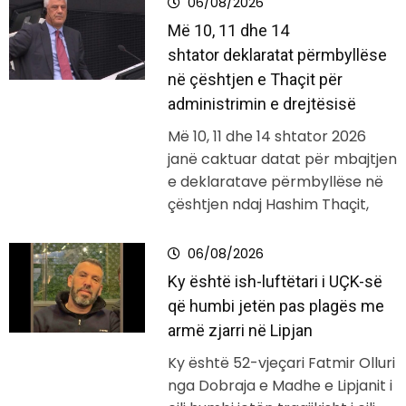
06/08/2026
Më 10, 11 dhe 14
shtator deklaratat përmbyllëse
në çështjen e Thaçit për
administrimin e drejtësisë
Më 10, 11 dhe 14 shtator 2026
janë caktuar datat për mbajtjen
e deklaratave përmbyllëse në
çështjen ndaj Hashim Thaçit,
06/08/2026
Ky është ish-luftëtari i UÇK-së
që humbi jetën pas plagës me
armë zjarri në Lipjan
Ky është 52-vjeçari Fatmir Olluri
nga Dobraja e Madhe e Lipjanit i