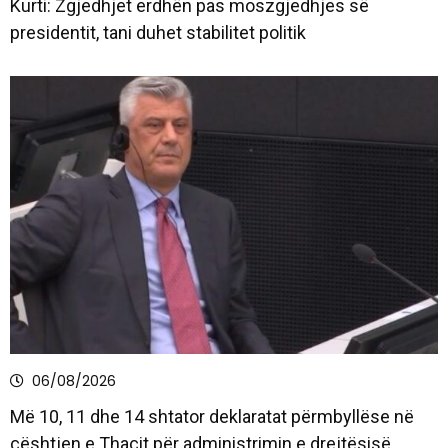
Kurti: Zgjedhjet erdhën pas moszgjedhjes së
presidentit, tani duhet stabilitet politik
06/08/2026
Më 10, 11 dhe 14 shtator deklaratat përmbyllëse në
çështjen e Thaçit për administrimin e drejtësisë