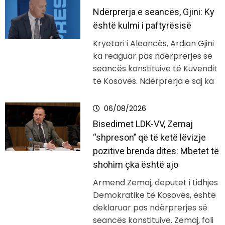
Ndërprerja e seancës, Gjini: Ky
është kulmi i paftyrësisë
Kryetari i Aleancës, Ardian Gjini
ka reaguar pas ndërprerjes së
seancës konstituive të Kuvendit
të Kosovës. Ndërprerja e saj ka
06/08/2026
Bisedimet LDK-VV, Zemaj
‘‘shpreson’’ që të ketë lëvizje
pozitive brenda ditës: Mbetet të
shohim çka është ajo
Armend Zemaj, deputet i Lidhjes
Demokratike të Kosovës, është
deklaruar pas ndërprerjes së
seancës konstituive. Zemaj, foli