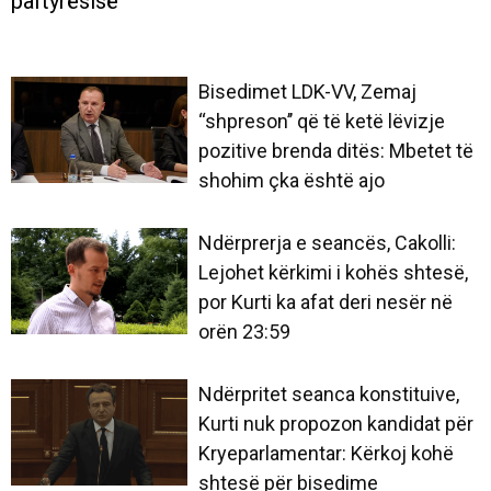
paftyrësisë
Bisedimet LDK-VV, Zemaj
‘‘shpreson’’ që të ketë lëvizje
pozitive brenda ditës: Mbetet të
shohim çka është ajo
Ndërprerja e seancës, Cakolli:
Lejohet kërkimi i kohës shtesë,
por Kurti ka afat deri nesër në
orën 23:59
Ndërpritet seanca konstituive,
Kurti nuk propozon kandidat për
Kryeparlamentar: Kërkoj kohë
shtesë për bisedime