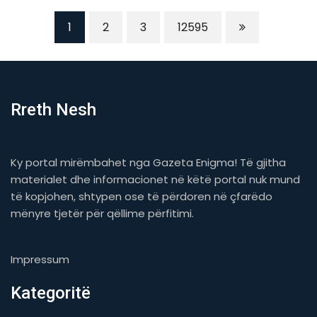
1
2
3
12595
Rreth Nesh
Ky portal mirëmbahet nga Gazeta Enigma! Të gjitha
materialet dhe informacionet në këtë portal nuk mund
të kopjohen, shtypen ose të përdoren në çfarëdo
mënyre tjetër për qëllime përfitimi.
Impressum
Kategoritë