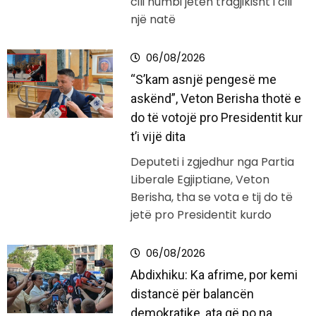
cili humbi jetën tragjikisht i cili
një natë
06/08/2026
“S’kam asnjë pengesë me
askënd”, Veton Berisha thotë e
do të votojë pro Presidentit kur
t’i vijë dita
Deputeti i zgjedhur nga Partia
Liberale Egjiptiane, Veton
Berisha, tha se vota e tij do të
jetë pro Presidentit kurdo
06/08/2026
Abdixhiku: Ka afrime, por kemi
distancë për balancën
demokratike, ata që po na