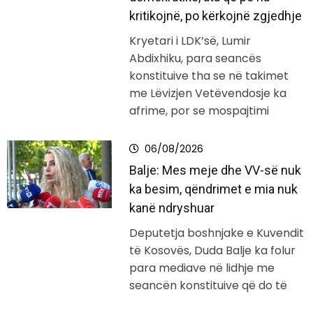
kritikojnë, po kërkojnë zgjedhje
Kryetari i LDK’së, Lumir
Abdixhiku, para seancës
konstituive tha se në takimet
me Lëvizjen Vetëvendosje ka
afrime, por se mospajtimi
06/08/2026
Balje: Mes meje dhe VV-së nuk
ka besim, qëndrimet e mia nuk
kanë ndryshuar
Deputetja boshnjake e Kuvendit
të Kosovës, Duda Balje ka folur
para mediave në lidhje me
seancën konstituive që do të