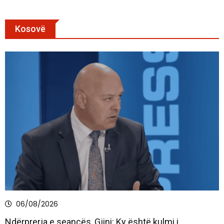
Kosovë
06/08/2026
Ndërprerja e seancës, Gjini: Ky është kulmi i