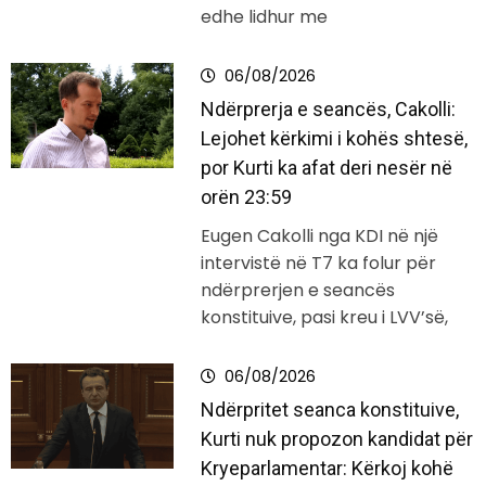
edhe lidhur me
06/08/2026
Ndërprerja e seancës, Cakolli:
Lejohet kërkimi i kohës shtesë,
por Kurti ka afat deri nesër në
orën 23:59
Eugen Cakolli nga KDI në një
intervistë në T7 ka folur për
ndërprerjen e seancës
konstituive, pasi kreu i LVV’së,
06/08/2026
Ndërpritet seanca konstituive,
Kurti nuk propozon kandidat për
Kryeparlamentar: Kërkoj kohë