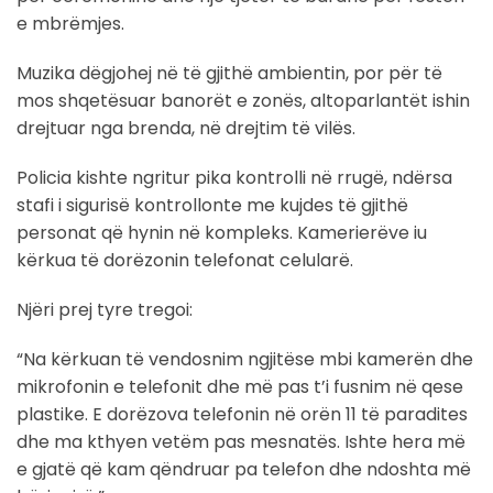
e mbrëmjes.
Muzika dëgjohej në të gjithë ambientin, por për të
mos shqetësuar banorët e zonës, altoparlantët ishin
drejtuar nga brenda, në drejtim të vilës.
Policia kishte ngritur pika kontrolli në rrugë, ndërsa
stafi i sigurisë kontrollonte me kujdes të gjithë
personat që hynin në kompleks. Kamerierëve iu
kërkua të dorëzonin telefonat celularë.
Njëri prej tyre tregoi:
“Na kërkuan të vendosnim ngjitëse mbi kamerën dhe
mikrofonin e telefonit dhe më pas t’i fusnim në qese
plastike. E dorëzova telefonin në orën 11 të paradites
dhe ma kthyen vetëm pas mesnatës. Ishte hera më
e gjatë që kam qëndruar pa telefon dhe ndoshta më