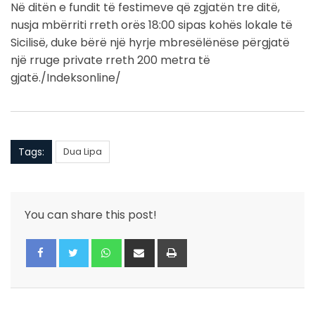
Në ditën e fundit të festimeve që zgjatën tre ditë,
nusja mbërriti rreth orës 18:00 sipas kohës lokale të
Sicilisë, duke bërë një hyrje mbresëlënëse përgjatë
një rruge private rreth 200 metra të
gjatë./Indeksonline/
Tags:
Dua Lipa
You can share this post!
Whatsapp
Share
Print
via
Email