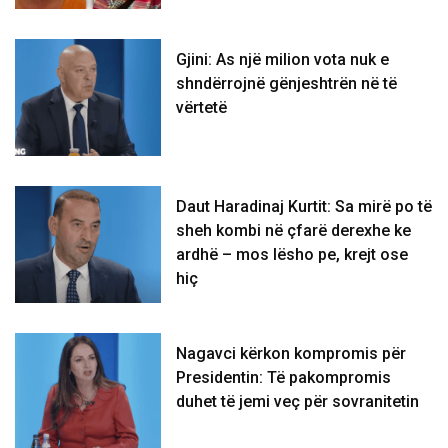
Gjini: As një milion vota nuk e
shndërrojnë gënjeshtrën në të
vërtetë
Daut Haradinaj Kurtit: Sa mirë po të
sheh kombi në çfarë derexhe ke
ardhë – mos lësho pe, krejt ose
hiç
Nagavci kërkon kompromis për
Presidentin: Të pakompromis
duhet të jemi veç për sovranitetin