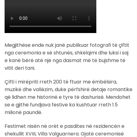
Megjithëse ende nuk janë publikuar fotografi të çiftit
nga ceremonia e së shtunës, shkëlqimi dhe luksi i saj
e kanë bërë atë një nga dasmat më të bujshme të
vitit deri tani.
Çifti i mirëpriti rreth 200 të ftuar me ëmbëlsira,
muzikë dhe vallëzim, duke përfshirë detaje romantike
që lidhen me historinë e tyre të dashurisë. Mendohet
se e gjithë fundjava festive ka kushtuar rreth 1.5
milionë paundë.
Festimet nisën në orët e pasdites në rezidencën e
shekullit XVIII, Villa Valguarnera. Gjatë ceremonisë