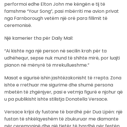
performoi edhe Elton John me këngën e tij të
famshme “Your Song”, pasi mbërriti me avion privat
nga Farnborough vetëm një orë para fillimit të
ceremonisë.
Një kamerier tha për Daily Mail:
“Ai kishte nga një person në secilin krah për ta
udhëhequr, sepse nuk mund të shihte mirë, por luajti
pianon në mënyrë të mrekullueshme.”
Masat e sigurisë ishin jashtëzakonisht të rrepta. Zona
ishte e rrethuar me sigurime dhe shumë persona
mbetën të zhgënjyer, pasi e vetmja figurë e njohur që
u pa publikisht ishte stilistja Donatella Versace.
Versace krijoi dy fustane të bardhë për Dua Lipën: një
fustan të shkëlqyeshëm të zbukuruar me diamante
për ceremoninë dhe një tjetër të bardhë për festën