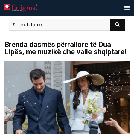
Skip
to
content
Brenda dasmës përrallore të Dua
Lipës, me muzikë dhe valle shqiptare!