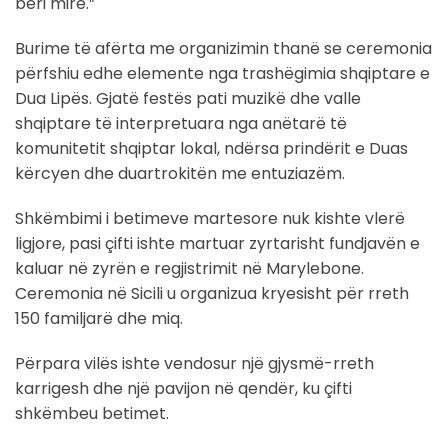
bëri mirë.”
Burime të afërta me organizimin thanë se ceremonia
përfshiu edhe elemente nga trashëgimia shqiptare e
Dua Lipës. Gjatë festës pati muzikë dhe valle
shqiptare të interpretuara nga anëtarë të
komunitetit shqiptar lokal, ndërsa prindërit e Duas
kërcyen dhe duartrokitën me entuziazëm.
Shkëmbimi i betimeve martesore nuk kishte vlerë
ligjore, pasi çifti ishte martuar zyrtarisht fundjavën e
kaluar në zyrën e regjistrimit në Marylebone.
Ceremonia në Sicili u organizua kryesisht për rreth
150 familjarë dhe miq.
Përpara vilës ishte vendosur një gjysmë-rreth
karrigesh dhe një pavijon në qendër, ku çifti
shkëmbeu betimet.