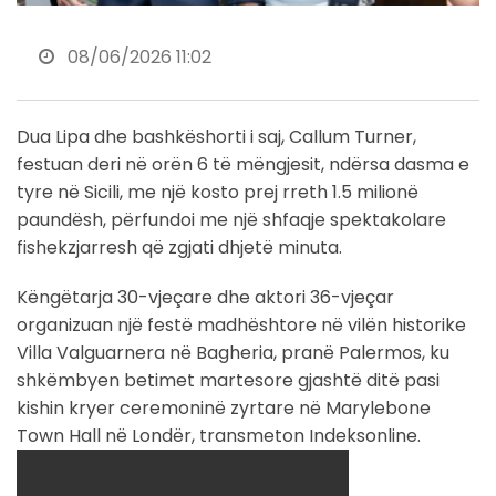
08/06/2026 11:02
Dua Lipa dhe bashkëshorti i saj, Callum Turner,
festuan deri në orën 6 të mëngjesit, ndërsa dasma e
tyre në Sicili, me një kosto prej rreth 1.5 milionë
paundësh, përfundoi me një shfaqje spektakolare
fishekzjarresh që zgjati dhjetë minuta.
Këngëtarja 30-vjeçare dhe aktori 36-vjeçar
organizuan një festë madhështore në vilën historike
Villa Valguarnera në Bagheria, pranë Palermos, ku
shkëmbyen betimet martesore gjashtë ditë pasi
kishin kryer ceremoninë zyrtare në Marylebone
Town Hall në Londër, transmeton Indeksonline.