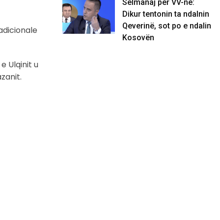
Selmanaj për VV-në:
Dikur tentonin ta ndalnin
Qeverinë, sot po e ndalin
adicionale
Kosovën
e Ulqinit u
zanit.