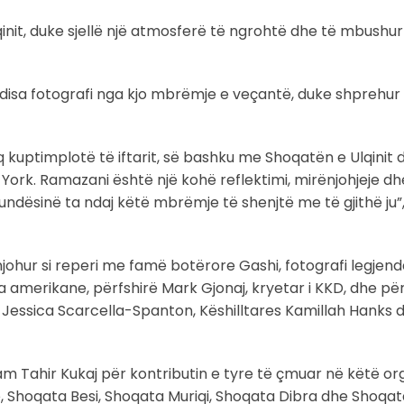
nit, duke sjellë një atmosferë të ngrohtë dhe të mbushu
 disa fotografi nga kjo mbrëmje e veçantë, duke shprehur
q kuptimplotë të iftarit, së bashku me Shoqatën e Ulqinit 
ork. Ramazani është një kohë reflektimi, mirënjohjeje d
dësinë ta ndaj këtë mbrëmje të shenjtë me të gjithë ju”,
njohur si reperi me famë botërore Gashi, fotografi legjend
ika amerikane, përfshirë Mark Gjonaj, kryetar i KKD, dhe p
 Jessica Scarcella-Spanton, Këshilltares Kamillah Hanks 
m Tahir Kukaj për kontributin e tyre të çmuar në këtë org
, Shoqata Besi, Shoqata Muriqi, Shoqata Dibra dhe Shoqa