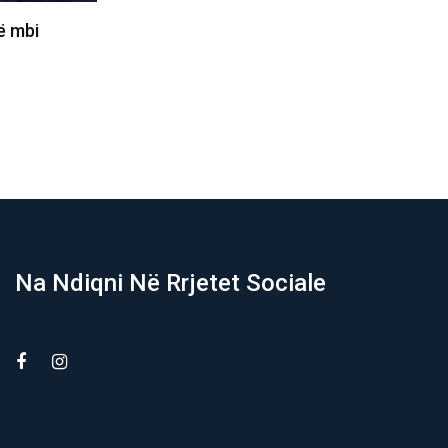
Dua Lipën në
Katy Perry nga Sunny Hill shkon në
…
Kotor me Turedaun,…
05/08/2026
Na Ndiqni Në Rrjetet Sociale