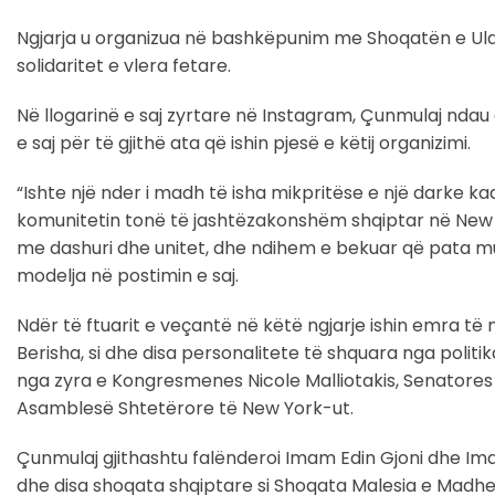
Ngjarja u organizua në bashkëpunim me Shoqatën e Ulqi
solidaritet e vlera fetare.
Në llogarinë e saj zyrtare në Instagram, Çunmulaj ndau
e saj për të gjithë ata që ishin pjesë e këtij organizimi.
“Ishte një nder i madh të isha mikpritëse e një darke ka
komunitetin tonë të jashtëzakonshëm shqiptar në New Y
me dashuri dhe unitet, dhe ndihem e bekuar që pata mun
modelja në postimin e saj.
Ndër të ftuarit e veçantë në këtë ngjarje ishin emra të 
Berisha, si dhe disa personalitete të shquara nga polit
nga zyra e Kongresmenes Nicole Malliotakis, Senatores
Asamblesë Shtetërore të New York-ut.
Çunmulaj gjithashtu falënderoi Imam Edin Gjoni dhe Ima
dhe disa shoqata shqiptare si Shoqata Malesia e Madhe