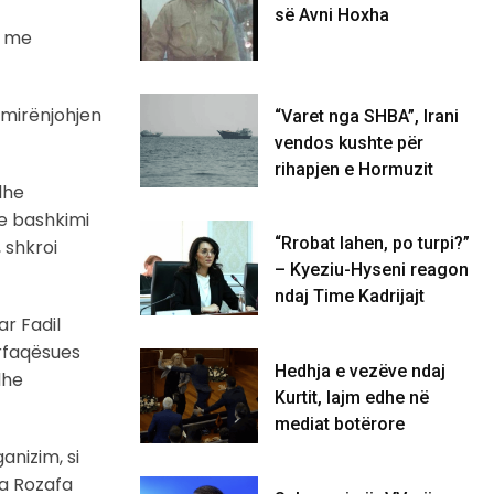
së Avni Hoxha
r me
 mirënjohjen
“Varet nga SHBA”, Irani
vendos kushte për
rihapjen e Hormuzit
dhe
he bashkimi
“Rrobat lahen, po turpi?”
 shkroi
– Kyeziu-Hyseni reagon
ndaj Time Kadrijajt
ar Fadil
ërfaqësues
Hedhja e vezëve ndaj
dhe
Kurtit, lajm edhe në
mediat botërore
anizim, si
ta Rozafa