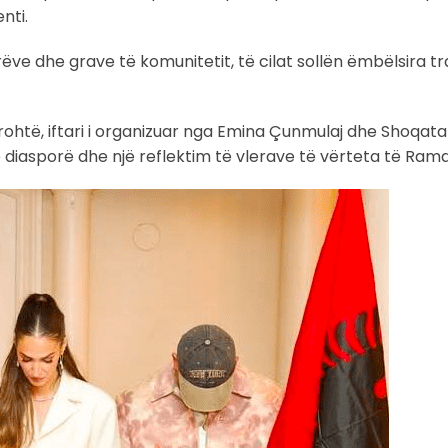
nti.
rëve dhe grave të komunitetit, të cilat sollën ëmbëlsira tr
rohtë, iftari i organizuar nga Emina Çunmulaj dhe Shoqata 
 diasporë dhe një reflektim të vlerave të vërteta të Rama