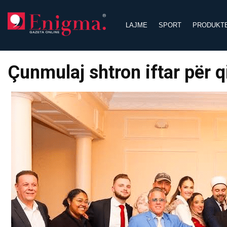
Skip
to
LAJME
SPORT
PRODUKT
content
Çunmulaj shtron iftar për 