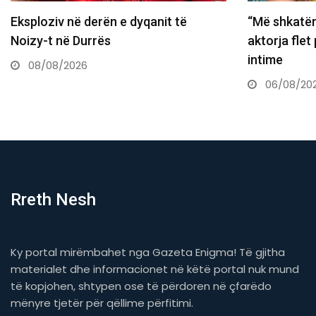
“Më shkatërruan emocionalisht”,
Dëshmi të re
aktorja flet për skandalin e fotove
vrasjen e T
intime
06/08/20
06/08/2026
Rreth Nesh
Ky portal mirëmbahet nga Gazeta Enigma! Të gjitha
materialet dhe informacionet në këtë portal nuk mund
të kopjohen, shtypen ose të përdoren në çfarëdo
mënyre tjetër për qëllime përfitimi.