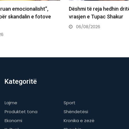
ja hedhin dritë mbi
Revista prestigjioze për 
upac Shakur
Sunny Hill: Mbretëresha e
26
05/08/2026
Kategoritë
Lajme
Sport
Produktet tona
Shëndetësi
Ekonomi
Kronika e zezë