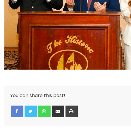
You can share this post!
Whatsapp
Share
Print
via
Email
Facebook
Twitter