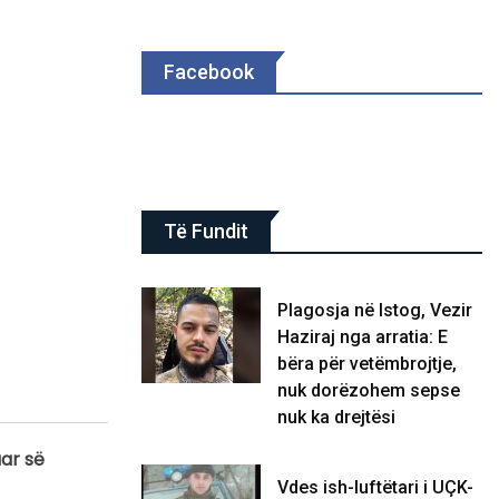
Facebook
Të Fundit
Plagosja në Istog, Vezir
Haziraj nga arratia: E
bëra për vetëmbrojtje,
nuk dorëzohem sepse
nuk ka drejtësi
uar së
Vdes ish-luftëtari i UÇK-