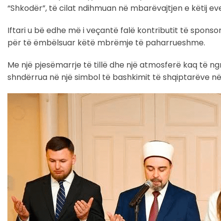
“Shkodër”, të cilat ndihmuan në mbarëvajtjen e këtij eve
Iftari u bë edhe më i veçantë falë kontributit të sponso
për të ëmbëlsuar këtë mbrëmje të paharrueshme.
Me një pjesëmarrje të tillë dhe një atmosferë kaq të ng
shndërrua në një simbol të bashkimit të shqiptarëve në