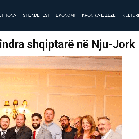
ET TONA
SHËNDETËSI
EKONOMI
KRONIKA E ZEZË
KULTUR
qindra shqiptarë në Nju-Jork