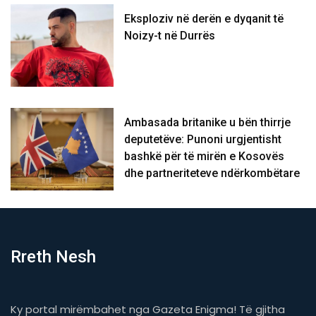
Eksploziv në derën e dyqanit të
Noizy-t në Durrës
Ambasada britanike u bën thirrje
deputetëve: Punoni urgjentisht
bashkë për të mirën e Kosovës
dhe partneriteteve ndërkombëtare
Rreth Nesh
Ky portal mirëmbahet nga Gazeta Enigma! Të gjitha