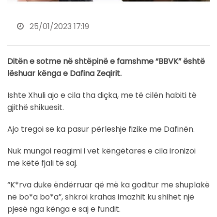
25/01/2023 17:19
Ditën e sotme në shtëpinë e famshme “BBVK” është
lëshuar kënga e Dafina Zeqirit.
Ishte Xhuli ajo e cila tha diçka, me të cilën habiti të
gjithë shikuesit.
Ajo tregoi se ka pasur përleshje fizike me Dafinën.
Nuk mungoi reagimi i vet këngëtares e cila ironizoi
me këtë fjali të saj.
“K*rva duke ëndërruar që më ka goditur me shuplakë
në bo*a bo*a”, shkroi krahas imazhit ku shihet një
pjesë nga kënga e saj e fundit.