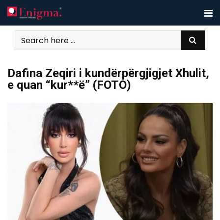
Skip
to
content
Dafina Zeqiri i kundërpërgjigjet Xhulit,
e quan “kur**ë” (FOTO)