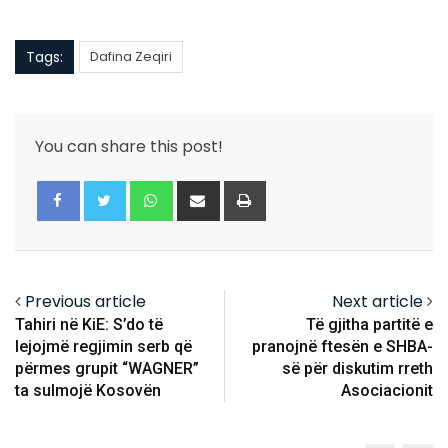
Tags:
Dafina Zeqiri
You can share this post!
Whatsapp
Share
Print
via
Email
Previous article
Next article
Tahiri në KiE: S’do të
Të gjitha partitë e
lejojmë regjimin serb që
pranojnë ftesën e SHBA-
përmes grupit “WAGNER”
së për diskutim rreth
ta sulmojë Kosovën
Asociacionit