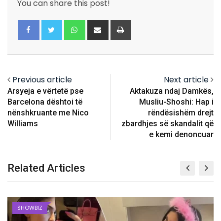
You can share this post!
Whatsapp
Share
Print
via
Email
Previous article
Next article
Arsyeja e vërtetë pse
Aktakuza ndaj Damkës,
Barcelona dështoi të
Musliu-Shoshi: Hap i
nënshkruante me Nico
rëndësishëm drejt
Williams
zbardhjes së skandalit që
e kemi denoncuar
Related Articles
SHOWBIZ