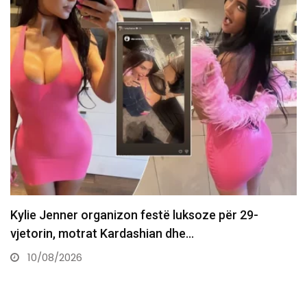
Brooklyn Beckham gatuan makarona me ujë deti,
videoja shkakton kaos…
10/08/2026