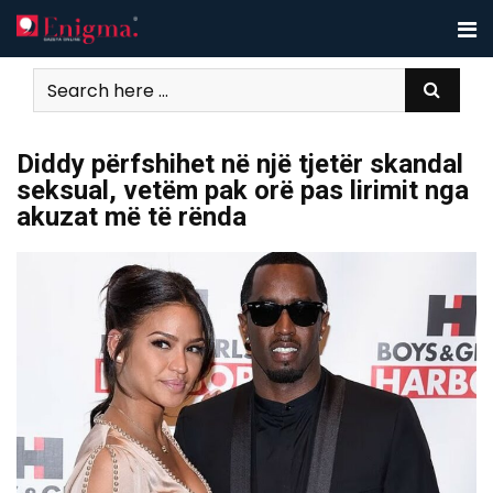
Skip
to
content
Diddy përfshihet në një tjetër skandal
seksual, vetëm pak orë pas lirimit nga
akuzat më të rënda