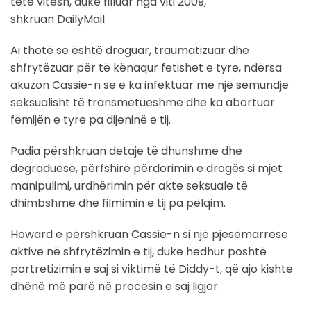
tetë vitesh, duke filluar nga viti 2009,
shkruan DailyMail.
Ai thotë se është droguar, traumatizuar dhe
shfrytëzuar për të kënaqur fetishet e tyre, ndërsa
akuzon Cassie-n se e ka infektuar me një sëmundje
seksualisht të transmetueshme dhe ka abortuar
fëmijën e tyre pa dijeninë e tij.
Padia përshkruan detaje të dhunshme dhe
degraduese, përfshirë përdorimin e drogës si mjet
manipulimi, urdhërimin për akte seksuale të
dhimbshme dhe filmimin e tij pa pëlqim.
Howard e përshkruan Cassie-n si një pjesëmarrëse
aktive në shfrytëzimin e tij, duke hedhur poshtë
portretizimin e saj si viktimë të Diddy-t, që ajo kishte
dhënë më parë në procesin e saj ligjor.