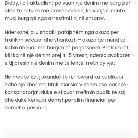
Diddy, i cili aktualisht po vuan një dënim me burg për
akte të lidhura me prostitucionin, ka vuajtur nëntë
muaj burg që nga arrestimi i tij në shtator.
Ndërkohë, ai u shpall i pafajshëm nga akuza për
trafikim seksual dhe shantazh – akuza që mund ta
kishin dënuar me burgim të përjetshëm. Prokurorët
kërkojnë një dënim prej 4–5 vitesh, ndërsa avokatët
e tij presin një dënim më të lehtë, rreth dy vjet.
Në mes të këtij skandali të ri, Howard ka publikuar
edhe një libër me titull “Cassie: Viktima ose bashkë-
konspiratorja”, duke e sfiduar rrëfimin publik të saj
dhe duke kërkuar dëmshpërblim financiar për
dëmet e pësuara.