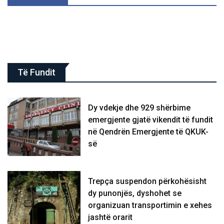
Të Fundit
Dy vdekje dhe 929 shërbime
emergjente gjatë vikendit të fundit
në Qendrën Emergjente të QKUK-
së
Trepça suspendon përkohësisht
dy punonjës, dyshohet se
organizuan transportimin e xehes
jashtë orarit