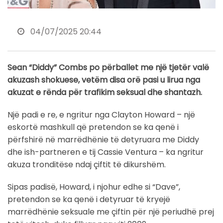
04/07/2025 20:44
Sean “Diddy” Combs po përballet me një tjetër valë
akuzash shokuese, vetëm disa orë pasi u lirua nga
akuzat e rënda për trafikim seksual dhe shantazh.
Një padi e re, e ngritur nga Clayton Howard – një
eskortë mashkull që pretendon se ka qenë i
përfshirë në marrëdhënie të detyruara me Diddy
dhe ish-partneren e tij Cassie Ventura – ka ngritur
akuza tronditëse ndaj çiftit të dikurshëm.
Sipas padisë, Howard, i njohur edhe si “Dave”,
pretendon se ka qenë i detyruar të kryejë
marrëdhënie seksuale me çiftin për një periudhë prej