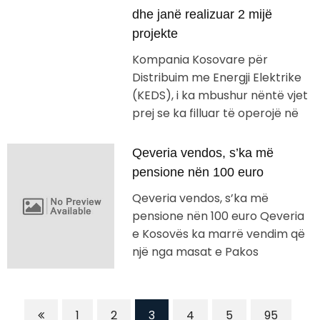
dhe janë realizuar 2 mijë
projekte
Kompania Kosovare për
Distribuim me Energji Elektrike
(KEDS), i ka mbushur nëntë vjet
prej se ka filluar të operojë në
Qeveria vendos, s’ka më
pensione nën 100 euro
Qeveria vendos, s’ka më
pensione nën 100 euro Qeveria
e Kosovës ka marrë vendim që
një nga masat e Pakos
1
2
3
4
5
95