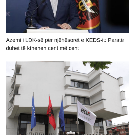
Azemi i LDK-së për njëhësorët e KEDS-it: Paratë
duhet të kthehen cent më cent