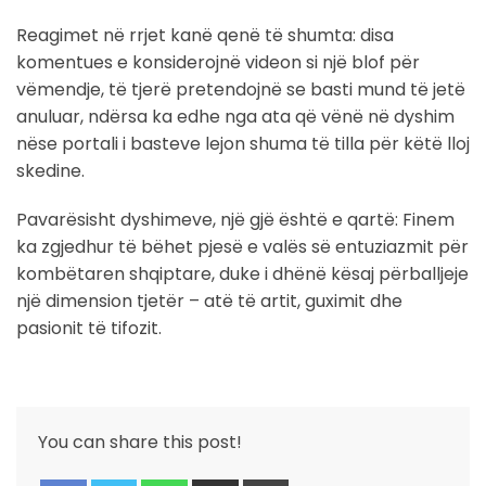
Reagimet në rrjet kanë qenë të shumta: disa
komentues e konsiderojnë videon si një blof për
vëmendje, të tjerë pretendojnë se basti mund të jetë
anuluar, ndërsa ka edhe nga ata që vënë në dyshim
nëse portali i basteve lejon shuma të tilla për këtë lloj
skedine.
Pavarësisht dyshimeve, një gjë është e qartë: Finem
ka zgjedhur të bëhet pjesë e valës së entuziazmit për
kombëtaren shqiptare, duke i dhënë kësaj përballjeje
një dimension tjetër – atë të artit, guximit dhe
pasionit të tifozit.
You can share this post!