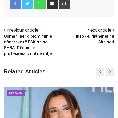
Whatsapp
Share
Print
via
Email
Previous article
Next article
Osmani për diplomimin e
TikTok-u rikthehet në
oficerëve të FSK-së në
Shqipëri
SHBA: Dëshmi e
profesionalizmit në rritje
Related Articles
SHOWBIZ