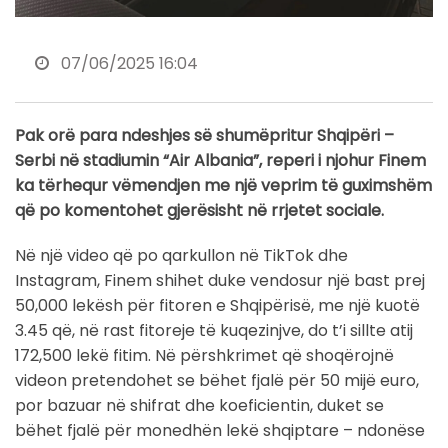
07/06/2025 16:04
Pak orë para ndeshjes së shumëpritur Shqipëri –
Serbi në stadiumin “Air Albania”, reperi i njohur Finem
ka tërhequr vëmendjen me një veprim të guximshëm
që po komentohet gjerësisht në rrjetet sociale.
Në një video që po qarkullon në TikTok dhe
Instagram, Finem shihet duke vendosur një bast prej
50,000 lekësh për fitoren e Shqipërisë, me një kuotë
3.45 që, në rast fitoreje të kuqezinjve, do t’i sillte atij
172,500 lekë fitim. Në përshkrimet që shoqërojnë
videon pretendohet se bëhet fjalë për 50 mijë euro,
por bazuar në shifrat dhe koeficientin, duket se
bëhet fjalë për monedhën lekë shqiptare – ndonëse