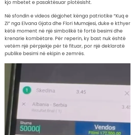
kjo mbetet e pasaktësuar plotësisht.
Në sfondin e videos dëgjohet kënga patriotike “Kuq e
Zi” nga Elvana Gjata dhe Flori Mumajesi, duke e kthyer
këtë moment në një simbolikë të fortë besimi dhe
krenarie kombëtare. Për reperin, ky bast nuk është
vetëm një përpjekje për të fituar, por një deklaratë
publike besimi në ekipin e zemrës.