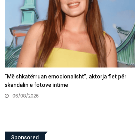
Dëshmi të reja hedhin dritë mbi vrasjen e Tupac
Shakur
06/08/2026
Sponsored