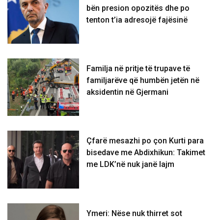
bën presion opozitës dhe po
tenton t’ia adresojë fajësinë
​Familja në pritje të trupave të
familjarëve që humbën jetën në
aksidentin në Gjermani
Çfarë mesazhi po çon Kurti para
bisedave me Abdixhikun: Takimet
me LDK’në nuk janë lajm
Ymeri: Nëse nuk thirret sot