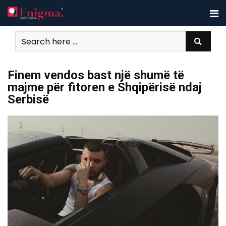
Skip
to
content
Finem vendos bast një shumë të
majme për fitoren e Shqipërisë ndaj
Serbisë