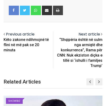
Whatsapp
Share
Print
via
Email
Previous article
Next article
Këto zakone ndihmojnë të
“Shqipëria është në sulm
flini në më pak se 20
nga armiqtë dhe
minuta
konkurrenca”, Rama për
CNN: Nuk ekziston diçka e
tillë si ‘ishulli i familjes
Trump’
Related Articles
SHOWBIZ