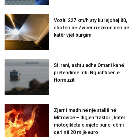
Voziti 227 km/h aty ku lejohej 80,
shoferi në Zvicër rrezikon deri në
katër vjet burgim
Si Irani, ashtu edhe Omani kanë
pretendime mbi Ngushticën e
Hormuzit
Zjarr i madh në një stallë në
Mitrovicë – digjen traktori, katër
motoçikleta e mjete pune, dëmi
deri në 20 mijë euro