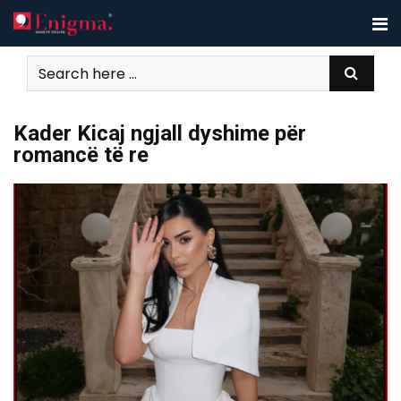
Skip
to
content
Kader Kicaj ngjall dyshime për
romancë të re