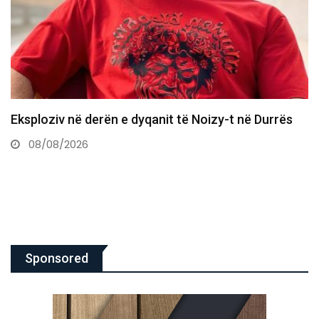
“Më shkatërruan emocionalisht”, aktorja flet për
skandalin e fotove intime
06/08/2026
Sponsored