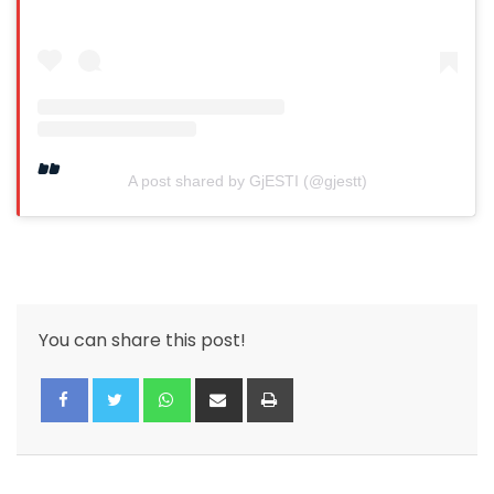
A post shared by GjESTI (@gjestt)
You can share this post!
Whatsapp
Share
Print
via
Email