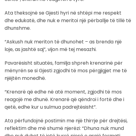
Ata theksojnë se Gjesti hyri në shtëpi me respekt
dhe edukatë, dhe nuk e meritoi një përballje të tillë të
dhunshme.
“Askush nuk meriton të dhunohet – as brenda një
loje, as jashtë saj”, vijon më tej mesazhi.
Pavarësisht situatës, familja shpreh krenarinë për
mënyrën se si Gjesti zgjodhi të mos përgjigjet me të
njëjtën monedhë.
“Krenarë që edhe në atë moment, zgjodhi të mos
reagojë me dhunë. Krenarë që qëndroi i fortë dhe i
qetë, edhe kur u sulmua padrejtësisht”.
Ata përfundojnë postimin me një thirrje për drejtësi,
reflektim dhe më shumë njerëzi: “Dhuna nuk mund
dhe nuk duhet të jetë kurrë pjesë e asnjë formati,