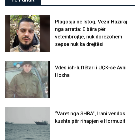
Plagosja në Istog, Vezir Haziraj
nga arratia: E bëra për
vetëmbrojtje, nuk dorëzohem
sepse nuk ka drejtësi
Vdes ish-luftëtari i UÇK-së Avni
Hoxha
“Varet nga SHBA”, Irani vendos
kushte për rihapjen e Hormuzit