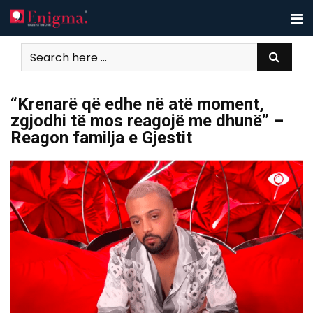
Skip
to
content
“Krenarë që edhe në atë moment,
zgjodhi të mos reagojë me dhunë” –
Reagon familja e Gjestit