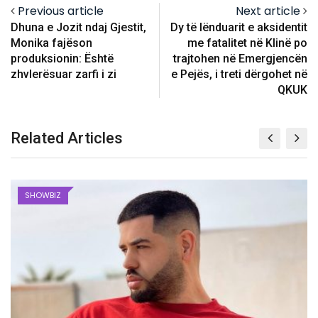
Previous article
Next article
Dhuna e Jozit ndaj Gjestit,
Dy të lënduarit e aksidentit
Monika fajëson
me fatalitet në Klinë po
produksionin: Është
trajtohen në Emergjencën
zhvlerësuar zarfi i zi
e Pejës, i treti dërgohet në
QKUK
Related Articles
SHOWBIZ