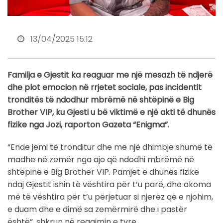
13/04/2025 15:12
Familja e Gjestit ka reaguar me një mesazh të ndjerë
dhe plot emocion në rrjetet sociale, pas incidentit
tronditës të ndodhur mbrëmë në shtëpinë e Big
Brother VIP, ku Gjesti u bë viktimë e një akti të dhunës
fizike nga Jozi, raporton Gazeta “Enigma”.
“Ende jemi të tronditur dhe me një dhimbje shumë të
madhe në zemër nga ajo që ndodhi mbrëmë në
shtëpinë e Big Brother VIP. Pamjet e dhunës fizike
ndaj Gjestit ishin të vështira për t’u parë, dhe akoma
më të vështira për t’u përjetuar si njerëz që e njohim,
e duam dhe e dimë sa zemërmirë dhe i pastër
është”, shkrun në reagimin e tyre.