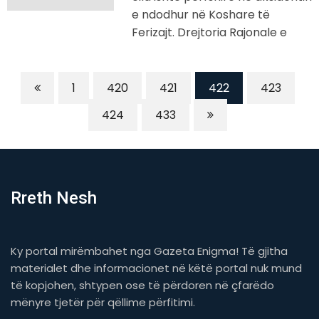
e ndodhur në Koshare të
Ferizajt. Drejtoria Rajonale e
1
420
421
422
423
424
433
Rreth Nesh
Ky portal mirëmbahet nga Gazeta Enigma! Të gjitha
materialet dhe informacionet në këtë portal nuk mund
të kopjohen, shtypen ose të përdoren në çfarëdo
mënyre tjetër për qëllime përfitimi.