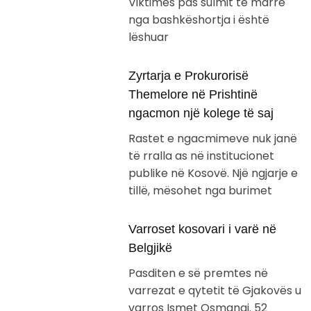
Viktimës pas sulmit të marrë
nga bashkëshortja i është
lëshuar
Zyrtarja e Prokurorisë
Themelore në Prishtinë
ngacmon një kolege të saj
Rastet e ngacmimeve nuk janë
të rralla as në institucionet
publike në Kosovë. Një ngjarje e
tillë, mësohet nga burimet
Varroset kosovari i varë në
Belgjikë
Pasditen e së premtes në
varrezat e qytetit të Gjakovës u
varros Ismet Osmanaj. 52