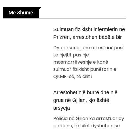
Më Shumë
Sulmuan fizikisht infermierin në
Prizren, arrestohen babë e bir
Dy persona janë arrestuar pasi
të njëjtit pas një
mosmarrëveshje e kanë
sulmuar fizikisht punëtorin e
QKMF-së, të cilit i
Arrestohet një burrë dhe një
grua në Gjilan, kjo është
arsyeja
Policia në Gjilan ka arrestuar dy
persona, të cilët dyshohen se