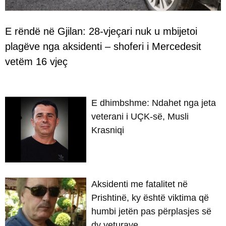
E rëndë në Gjilan: 28-vjeçari nuk u mbijetoi
plagëve nga aksidenti – shoferi i Mercedesit
vetëm 16 vjeç
E dhimbshme: Ndahet nga jeta
veterani i UÇK-së, Musli
Krasniqi
Aksidenti me fatalitet në
Prishtinë, ky është viktima që
humbi jetën pas përplasjes së
dy veturave