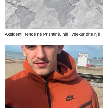
Aksident i rëndë në Prishtinë, një i vdekur dhe një