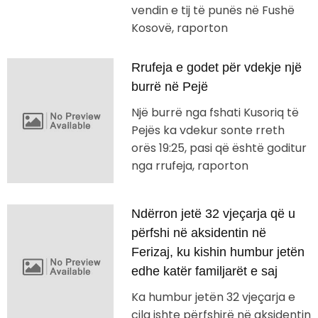
vendin e tij të punës në Fushë
Kosovë, raporton
Rrufeja e godet për vdekje një
burrë në Pejë
Një burrë nga fshati Kusoriq të
Pejës ka vdekur sonte rreth
orës 19:25, pasi që është goditur
nga rrufeja, raporton
Ndërron jetë 32 vjeçarja që u
përfshi në aksidentin në
Ferizaj, ku kishin humbur jetën
edhe katër familjarët e saj
Ka humbur jetën 32 vjeçarja e
cila ishte përfshirë në aksidentin