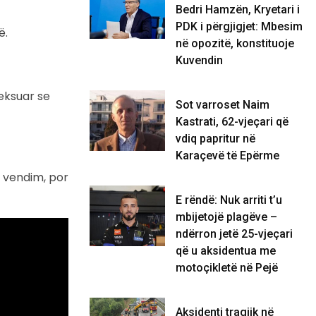
Bedri Hamzën, Kryetari i
PDK i përgjigjet: Mbesim
ë.
në opozitë, konstituoje
Kuvendin
heksuar se
Sot varroset Naim
Kastrati, 62-vjeçari që
vdiq papritur në
Karaçevë të Epërme
ë vendim, por
E rëndë: Nuk arriti t’u
mbijetojë plagëve –
ndërron jetë 25-vjeçari
që u aksidentua me
motoçikletë në Pejë
Aksidenti tragjik në