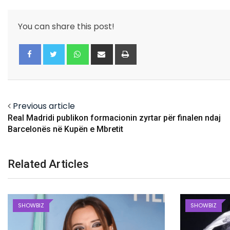
You can share this post!
Whatsapp
Share
Print
via
Email
Facebook
Twitter
Previous article
Real Madridi publikon formacionin zyrtar për finalen ndaj
Barcelonës në Kupën e Mbretit
Related Articles
SHOWBIZ
SHOWBIZ