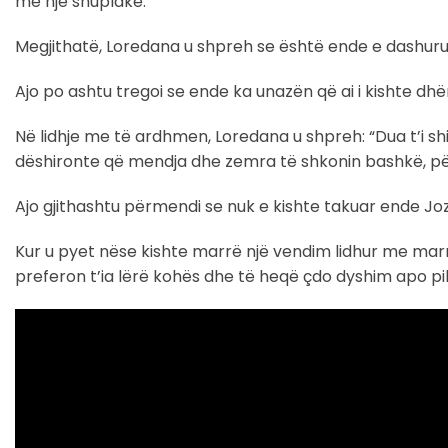
me një shuplakë.
Megjithatë, Loredana u shpreh se është ende e dashuru
Ajo po ashtu tregoi se ende ka unazën që ai i kishte dh
Në lidhje me të ardhmen, Loredana u shpreh: “Dua t’i sh
dëshironte që mendja dhe zemra të shkonin bashkë, pë
Ajo gjithashtu përmendi se nuk e kishte takuar ende Joz
Kur u pyet nëse kishte marrë një vendim lidhur me marr
preferon t’ia lërë kohës dhe të heqë çdo dyshim apo p