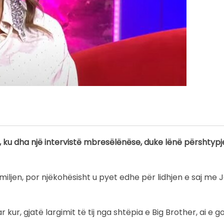
”, ku dha një intervistë mbresëlënëse, duke lënë përshtypj
iljen, por njëkohësisht u pyet edhe për lidhjen e saj me J
ur, gjatë largimit të tij nga shtëpia e Big Brother, ai e go