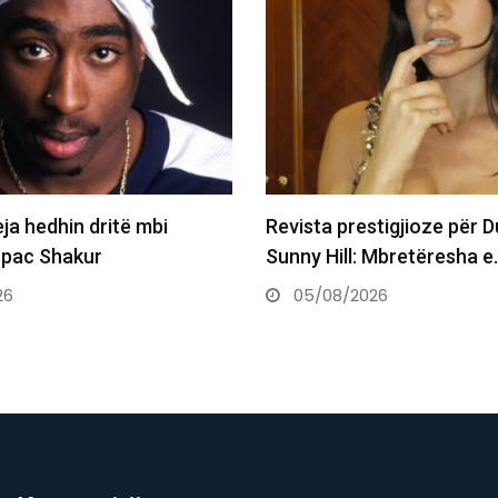
tigjioze për Dua Lipën në
Katy Perry nga Sunny Hill
 Mbretëresha e…
Kotor me Turedaun,…
26
05/08/2026