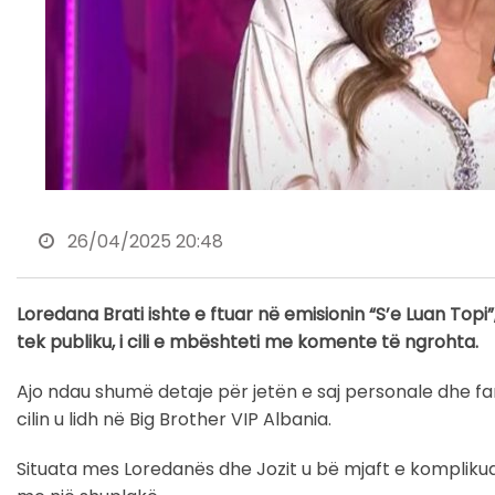
26/04/2025 20:48
Loredana Brati ishte e ftuar në emisionin “S’e Luan Topi
tek publiku, i cili e mbështeti me komente të ngrohta.
Ajo ndau shumë detaje për jetën e saj personale dhe fam
cilin u lidh në Big Brother VIP Albania.
Situata mes Loredanës dhe Jozit u bë mjaft e komplikuar k