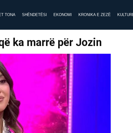
ET TONA
SHËNDETËSI
EKONOMI
KRONIKA E ZEZË
KULTUR
që ka marrë për Jozin