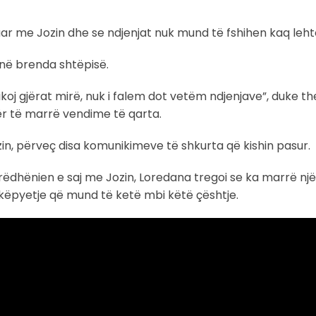
ar me Jozin dhe se ndjenjat nuk mund të fshihen kaq leht
ënë brenda shtëpisë.
ikoj gjërat mirë, nuk i falem dot vetëm ndjenjave”, duke t
r të marrë vendime të qarta.
in, përveç disa komunikimeve të shkurta që kishin pasur.
ëdhënien e saj me Jozin, Loredana tregoi se ka marrë nj
ikëpyetje që mund të ketë mbi këtë çështje.