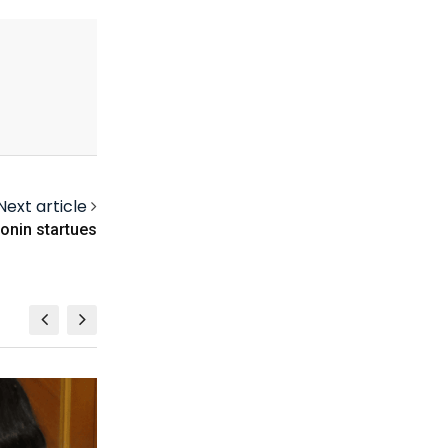
Next article
onin startues
SHOWBIZ