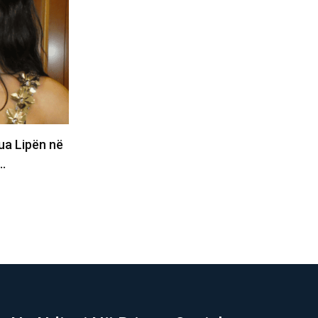
 shkon në
Alba vjen me rekomandim: Veç kështu
kalohet rruga në trafik
05/08/2026