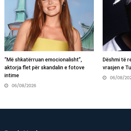
Dëshmi të reja hedhin dritë mbi
Revista pres
vrasjen e Tupac Shakur
Sunny Hill:
06/08/2026
05/08/20