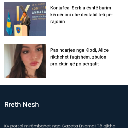
Konjufca: Serbia është burim
kërcënimi dhe destabiliteti për
rajonin
Pas ndarjes nga Klodi, Alice
rikthehet fuqishëm, zbulon
projektin që po përgatit
Rreth Nesh
Ky portal mirëmbahet nga Gazeta Enigma! Të gjitha