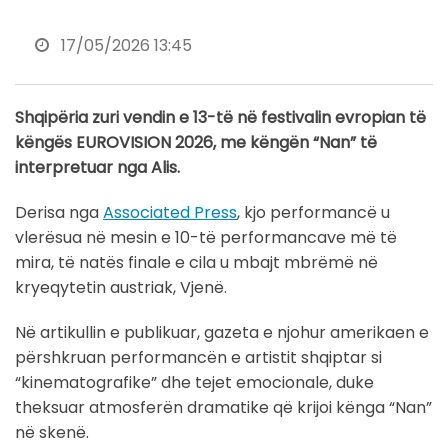
17/05/2026 13:45
Shqipëria zuri vendin e 13-të në festivalin evropian të
këngës EUROVISION 2026, me këngën “Nan” të
interpretuar nga Alis.
Derisa nga
Associated Press
, kjo performancë u
vlerësua në mesin e 10-të performancave më të
mira, të natës finale e cila u mbajt mbrëmë në
kryeqytetin austriak, Vjenë.
Në artikullin e publikuar, gazeta e njohur amerikaen e
përshkruan performancën e artistit shqiptar si
“kinematografike” dhe tejet emocionale, duke
theksuar atmosferën dramatike që krijoi kënga “Nan”
në skenë.