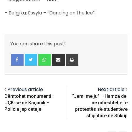
– Belgjika: Essyla – “Dancing on the Ice”.
You can share this post!
Whatsapp
Share
Print
via
Email
Previous article
Next article
Dëmtohet monumenti i
“Jemi me ju” – Hamza del
UÇK-së në Kaçanik –
në mbështetje të
Policia jep detaje
protestës së studentëve
shqiptarë në Shkup