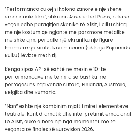
“Performanca dukej si kolona zanore e një skene
emocionale filmi”, shkruan Associated Press, ndërsa
veçon edhe paraqitjen skenike të Alisit, i cili u shfaq
me një kostum që ngjante me parzmore metalike
me shkëlqim, përballë një ekrani ku një figurë
femërore që simbolizonte nënën (aktorja Rajmonda
Bulku) lëvizte rreth tij.
Kënga sipas AP-së është në mesin e 10-të
performancave më të mira së bashku me
përfaqësues nga vende si Italia, Finlanda, Australia,
Belgjika dhe Rumania.
“Nan” është një kombinim mjaft i mirë i elementeve
teatrale, korit dramatik dhe interpretimit emocional
të Alisit, duke e bërë një nga momentet më të
veçanta të finales së Eurovision 2026.