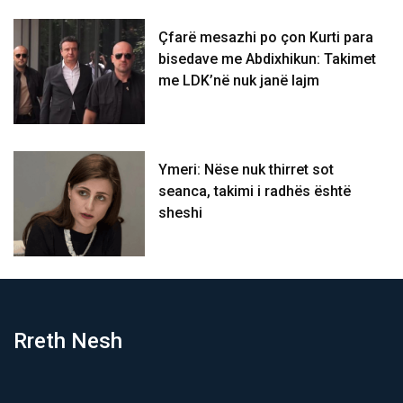
Çfarë mesazhi po çon Kurti para
bisedave me Abdixhikun: Takimet
me LDK’në nuk janë lajm
Ymeri: Nëse nuk thirret sot
seanca, takimi i radhës është
sheshi
Rreth Nesh