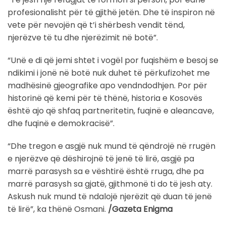
profesionalisht për të gjithë jetën. Dhe të inspiron në
vete për nevojën që t’i shërbesh vendit tënd,
njerëzve të tu dhe njerëzimit në botë”.
“Unë e di që jemi shtet i vogël por fuqishëm e besoj se
ndikimi i jonë në botë nuk duhet të përkufizohet me
madhësinë gjeografike apo vendndodhjen. Por për
historinë që kemi për të thënë, historia e Kosovës
është ajo që shfaq partneritetin, fuqinë e aleancave,
dhe fuqinë e demokracisë”.
“Dhe tregon e asgjë nuk mund të qëndrojë në rrugën
e njerëzve që dëshirojnë të jenë të lirë, asgjë pa
marrë parasysh sa e vështirë është rruga, dhe pa
marrë parasysh sa gjatë, gjithmonë ti do të jesh aty.
Askush nuk mund të ndalojë njerëzit që duan të jenë
të lirë”, ka thënë Osmani.
/Gazeta Enigma