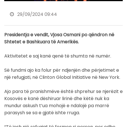
29/09/2024 09:44
Presidentja e vendit, Vjosa Osmani po qëndron në
Shtetet e Bashkuara të Amerikës.
Aktivitetet e saj kanë qenë të shumta në numër.
Së fundmi ajo ka folur për ndjenjën dhe përjetimet e
një refugjati, në Clinton Global Initiative në New York.
Ajo para të pranishmëve është shprehur se njerëzit e
Kosovës e kanë dëshiruar lirinë dhe këtë nuk ka
mundur askush t’ua mohojë e ndalojë pa marrë
parasysh se sa e gjatë ishte rruga.
“Të jesh një refugjat të formon si person, por edhe