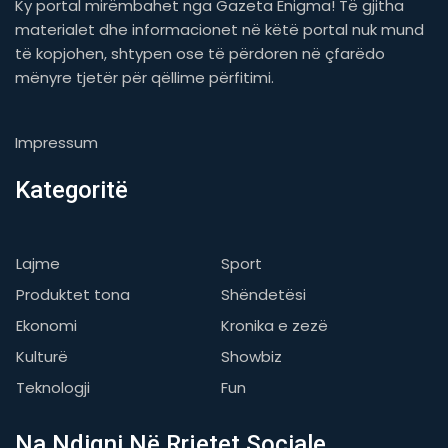
Ky portal mirëmbahet nga Gazeta Enigma! Të gjitha
materialet dhe informacionet në këtë portal nuk mund
të kopjohen, shtypen ose të përdoren në çfarëdo
mënyre tjetër për qëllime përfitimi.
Impressum
Kategoritë
Lajme
Sport
Produktet tona
Shëndetësi
Ekonomi
Kronika e zezë
Kulturë
Showbiz
Teknologji
Fun
Na Ndiqni Në Rrjetet Sociale