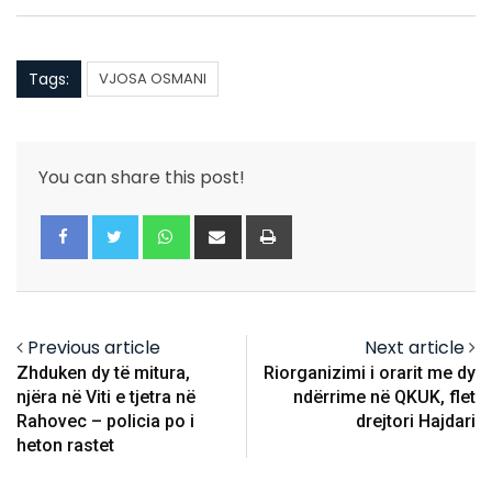
Tags:
VJOSA OSMANI
You can share this post!
Whatsapp
Share
Print
via
Email
Previous article
Next article
Zhduken dy të mitura,
Riorganizimi i orarit me dy
njëra në Viti e tjetra në
ndërrime në QKUK, flet
Rahovec – policia po i
drejtori Hajdari
heton rastet