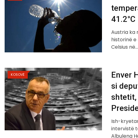
tempera
41.2°C
Austria ka
historinë e
Celsius në
Enver H
KOSOVË
si depu
shtetit
Preside
Ish-kryetar
intervistë
Albulena H