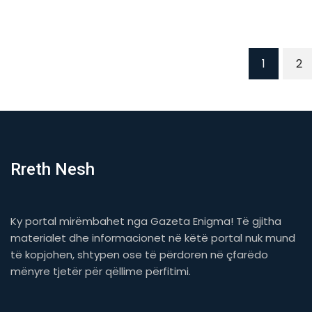
1
2
Rreth Nesh
Ky portal mirëmbahet nga Gazeta Enigma! Të gjitha
materialet dhe informacionet në këtë portal nuk mund
të kopjohen, shtypen ose të përdoren në çfarëdo
mënyre tjetër për qëllime përfitimi.