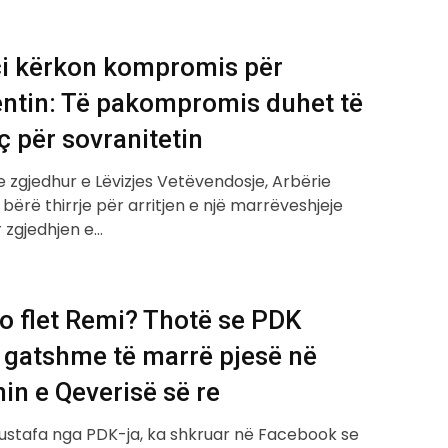
i kërkon kompromis për
entin: Të pakompromis duhet të
ç për sovranitetin
e zgjedhur e Lëvizjes Vetëvendosje, Arbërie
bërë thirrje për arritjen e një marrëveshjeje
r zgjedhjen e…
o flet Remi? Thotë se PDK
 gatshme të marrë pjesë në
in e Qeverisë së re
stafa nga PDK-ja, ka shkruar në Facebook se