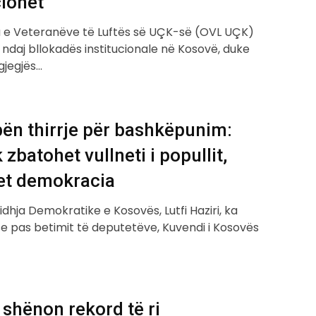
cionet
 e Veteranëve të Luftës së UÇK-së (OVL UÇK)
ndaj bllokadës institucionale në Kosovë, duke
gjegjës…
bën thirrje për bashkëpunim:
 zbatohet vullneti i popullit,
et demokracia
Lidhja Demokratike e Kosovës, Lutfi Haziri, ka
se pas betimit të deputetëve, Kuvendi i Kosovës
 shënon rekord të ri