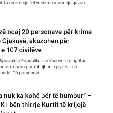
t të marrë një rol vendimtar për një qeveri
zë ndaj 20 personave për krime
ë Gjakovë, akuzohen për
 e 107 civilëve
 Speciale e Republikës së Kosovës ka ngritur
me propozim për mbajtjen e gjykimit në
kundër 20 personave…
a nuk ka kohë për të humbur” –
 i bën thirrje Kurtit të krijojë