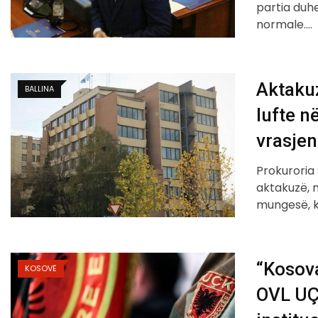
partia duhe
normale.…
Aktaku
BALLINA
lufte n
vrasjen
Prokuroria
aktakuzë, 
mungesë, 
“Kosov
KOSOVË
OVL UÇK