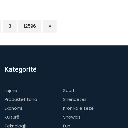
3
12596
Kategoritë
Lajme
Sport
Produktet tona
Shëndetësi
Ekonomi
Kronika e zezë
Kulturë
Showbiz
Teknologji
Fun