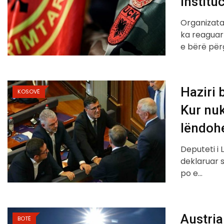
institu
Organizata
ka reaguar 
e bërë për
Haziri 
KOSOVË
Kur nuk
lëndoh
Deputeti i 
deklaruar 
po e…
Austria
BOTË