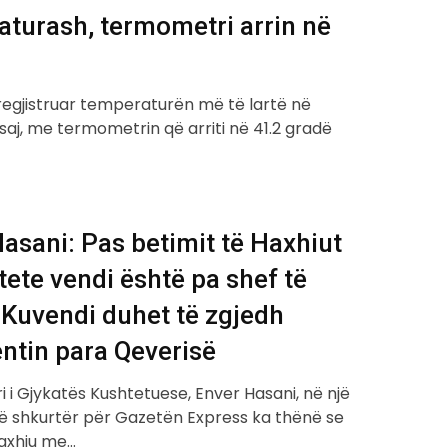
turash, termometri arrin në
 regjistruar temperaturën më të lartë në
 saj, me termometrin që arriti në 41.2 gradë
…
asani: Pas betimit të Haxhiut
tete vendi është pa shef të
, Kuvendi duhet të zgjedh
ntin para Qeverisë
i i Gjykatës Kushtetuese, Enver Hasani, në një
 të shkurtër për Gazetën Express ka thënë se
axhiu me…