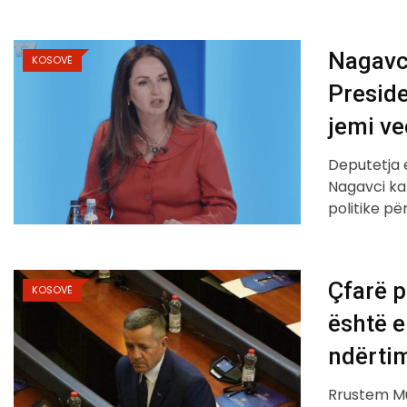
Nagavc
KOSOVË
Presid
jemi ve
Deputetja 
Nagavci ka 
politike pë
Çfarë p
KOSOVË
është e
ndërtim
Rrustem Mu