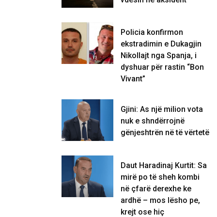
Policia konfirmon
ekstradimin e Dukagjin
Nikollajt nga Spanja, i
dyshuar për rastin “Bon
Vivant”
Gjini: As një milion vota
nuk e shndërrojnë
gënjeshtrën në të vërtetë
Daut Haradinaj Kurtit: Sa
mirë po të sheh kombi
në çfarë derexhe ke
ardhë – mos lësho pe,
krejt ose hiç