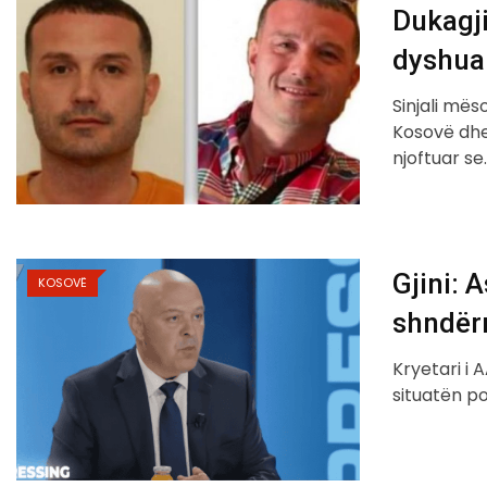
Dukagji
dyshuar
Sinjali mës
Kosovë dhe
njoftuar se
Gjini: 
KOSOVË
shndërr
Kryetari i 
situatën po