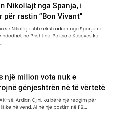
n Nikollajt nga Spanja, i
 për rastin “Bon Vivant”
on se Nikollaj është ekstraduar nga Spanja në
 ndodhet në Prishtinë. Policia e Kosovës ka
…
As një milion vota nuk e
ojnë gënjeshtrën në të vërtetë
AAK-së, Ardian Gjini, ka bërë një reagim për
litike në vend. Ai në një postim në FB,…