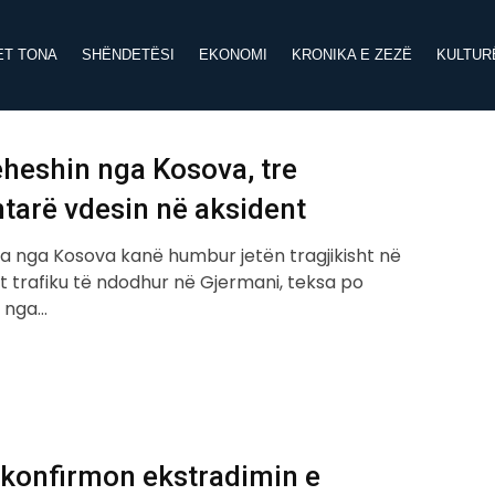
ET TONA
SHËNDETËSI
EKONOMI
KRONIKA E ZEZË
KULTUR
heshin nga Kosova, tre
tarë vdesin në aksident
a nga Kosova kanë humbur jetën tragjikisht në
t trafiku të ndodhur në Gjermani, teksa po
n nga…
 konfirmon ekstradimin e