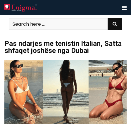
Skip
to
content
Pas ndarjes me tenistin Italian, Satta
shfaqet joshëse nga Dubai