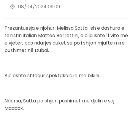
08/04/2024 09:09
Prezantuesja e njohur, Melissa Satta, ish e dashura e
tenistin italian Matteo Berrettini, e cila ishte 11 vite më
e vjetër, pas ndarjes duket se po i shijon mjaftë mirë
pushimet në Dubai.
Ajo është shfaqur spektakolare me bikini.
Ndërsa, Satta po shijon pushimet me djalin e saj
Maddox.