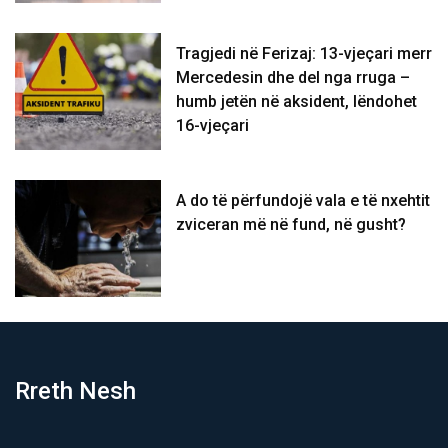
Tragjedi në Ferizaj: 13-vjeçari merr
Mercedesin dhe del nga rruga –
humb jetën në aksident, lëndohet
16-vjeçari
A do të përfundojë vala e të nxehtit
zviceran më në fund, në gusht?
Rreth Nesh