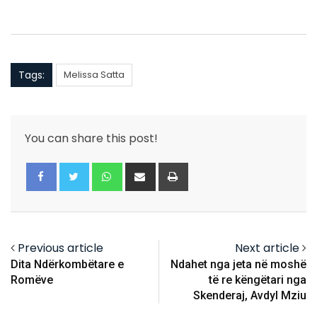
Tags:
Melissa Satta
You can share this post!
Whatsapp
Share
Print
via
Email
Previous article
Next article
​Dita Ndërkombëtare e
Ndahet nga jeta në moshë
Romëve
të re këngëtari nga
Skenderaj, Avdyl Mziu