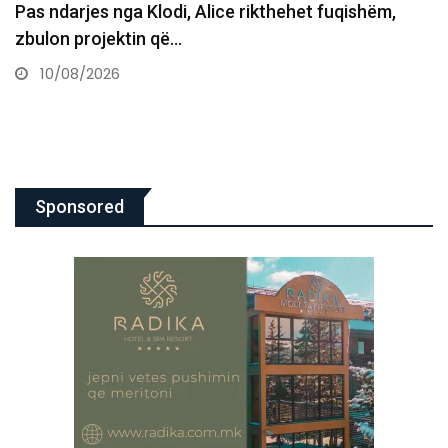
Eksploziv në derën e dyqanit të Noizy-t në Durrës
08/08/2026
Sponsored