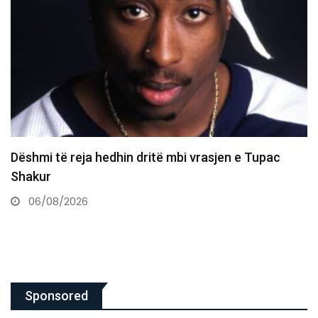
Revista prestigjioze për Dua Lipën në Sunny Hill:
Mbretëresha e…
05/08/2026
Sponsored