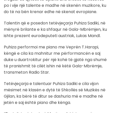
po i vije një talente e madhe në skenën muzikore, ku
do të na bën krenar edhe në skenat evropiane.
Talentin që e posedon tetëvjeçarja Puhiza Sadiki, në
mënyrë brilante e ka shfaqur në Gala-Mbrëmjen, ku
ishte prezent eurodeputeti austriak, Lukas Mandl.
Puhiza performoi me piano me Veprën T.Harapi,
këngë e cila ka mahnitur me përformancën e saj
duke u duartrokitur për një kohë të gjatë nga shumë
të pranishmit të cilët ishin në këtë Gala-Mbrëmje,
transmeton Radio Star.
Tetëvjeçarja e talentuar Puhiza Sadiki e cila vijon
mësimet në klasën e dytë të Shkollës së Muzikës në
Gjilan, ka bërë të ditur se dashuria më e madhe në
jetën e saj është piano dhe kënga.