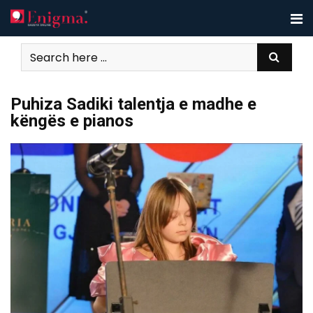
Skip
to
content
Puhiza Sadiki talentja e madhe e
këngës e pianos