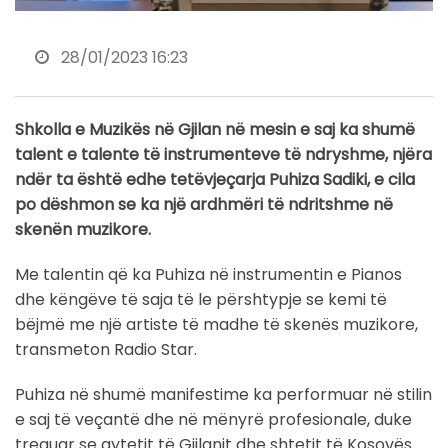
28/01/2023 16:23
Shkolla e Muzikës në Gjilan në mesin e saj ka shumë
talent e talente të instrumenteve të ndryshme, njëra
ndër ta është edhe tetëvjeçarja Puhiza Sadiki, e cila
po dëshmon se ka një ardhmëri të ndritshme në
skenën muzikore.
Me talentin që ka Puhiza në instrumentin e Pianos
dhe këngëve të saja të le përshtypje se kemi të
bëjmë me një artiste të madhe të skenës muzikore,
transmeton Radio Star.
Puhiza në shumë manifestime ka performuar në stilin
e saj të veçantë dhe në mënyrë profesionale, duke
treguar se qytetit të Gjilanit dhe shtetit të Kosovës