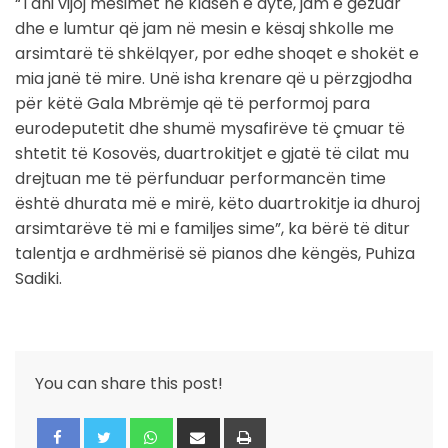
“Tani vijoj mësimet në klasën e dytë, jam e gëzuar
dhe e lumtur që jam në mesin e kësaj shkolle me
arsimtarë të shkëlqyer, por edhe shoqet e shokët e
mia janë të mire. Unë isha krenare që u përzgjodha
për këtë Gala Mbrëmje që të performoj para
eurodeputetit dhe shumë mysafirëve të çmuar të
shtetit të Kosovës, duartrokitjet e gjatë të cilat mu
drejtuan me të përfunduar performancën time
është dhurata më e mirë, këto duartrokitje ia dhuroj
arsimtarëve të mi e familjes sime”, ka bërë të ditur
talentja e ardhmërisë së pianos dhe këngës, Puhiza
Sadiki.
You can share this post!
Whatsapp
Share
Print