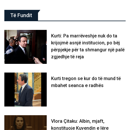
Të Fundit
Kurti: Pa marrëveshje nuk do ta
krijojmë asnjë institucion, po bëj
përpjekje për ta shmangur një palë
zgjedhje të reja
Kurti tregon se kur do të mund të
mbahet seanca e radhës
Vlora Çitaku: Albin, mjaft,
konstituoje Kuvendin e lëre