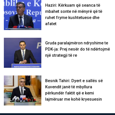
Haziri: Kërkuam që seanca të
mbahet sonte në mënyrë që të
ruhet fryme kushtetuese dhe
afatet
Gruda paralajmëron ndryshime te
PDK-ja: Prej nesër do të ndërtojmë
një strategji të re
Besnik Tahiri: Dyert e sallës së
Kuvendit janë të mbyllura
përkundër faktit që e kemi
lajmëruar me kohë kryesuesin