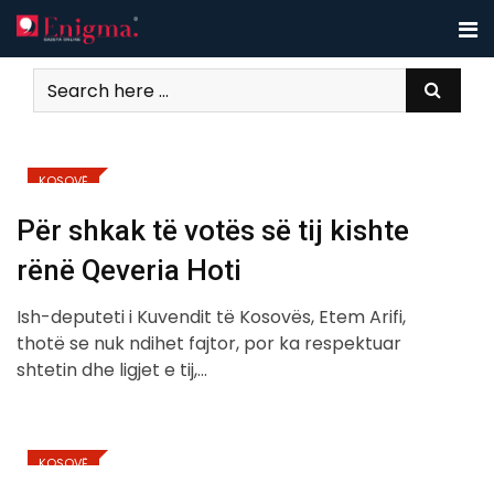
Skip
to
content
KOSOVË
Për shkak të votës së tij kishte
rënë Qeveria Hoti
Ish-deputeti i Kuvendit të Kosovës, Etem Arifi,
thotë se nuk ndihet fajtor, por ka respektuar
shtetin dhe ligjet e tij,…
KOSOVË