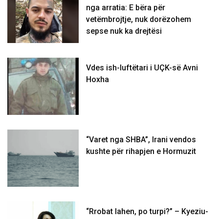
nga arratia: E bëra për
vetëmbrojtje, nuk dorëzohem
sepse nuk ka drejtësi
Vdes ish-luftëtari i UÇK-së Avni
Hoxha
“Varet nga SHBA”, Irani vendos
kushte për rihapjen e Hormuzit
“Rrobat lahen, po turpi?” – Kyeziu-