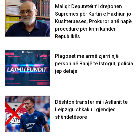
Maliqi: Deputetët t’i drejtohen
Supremes për Kurtin e Haxhiun jo
Kushtetueses, Prokuroria të hapë
procedurë për krim kundër
Republikës
Plagoset me armë zjarri një
person në Banjë të Istogut, policia
jep detaje
Dështon transferimi i Asllanit te
Leipzigu shkaku i gjendjes
shëndetësore