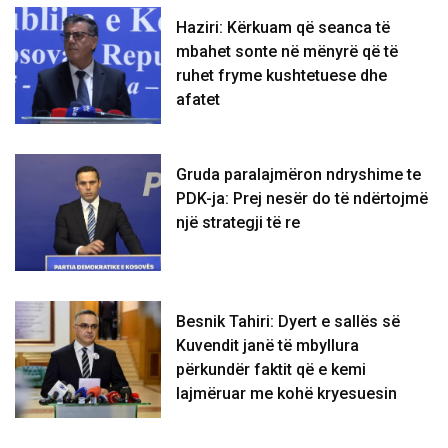
Haziri: Kërkuam që seanca të
mbahet sonte në mënyrë që të
ruhet fryme kushtetuese dhe
afatet
Gruda paralajmëron ndryshime te
PDK-ja: Prej nesër do të ndërtojmë
një strategji të re
Besnik Tahiri: Dyert e sallës së
Kuvendit janë të mbyllura
përkundër faktit që e kemi
lajmëruar me kohë kryesuesin