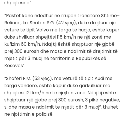
shpejtësisë”.
“Rastet kanë ndodhur në rrugën transitore Shtime–
Belincë, ku: Shoferi B.G. (42 vjeç), duke drejtuar një
veturë të tipit Volvo me targa të huaja, është kapur
duke zhvilluar shpejtësi 118 km/h në një zonë me
kufizim 60 km/h. Ndaj tij është shqiptuar një gjobë
prej 300 eurosh dhe masa e ndalimit të drejtimit të
mjetit për 3 muaj në territorin e Republikës së
Kosovës”.
“Shoferi F.M. (53 vjeç), me veturë të tipit Audi me
targa vendore, është kapur duke qarkulluar me
shpejtësi 121 km/h në të njëjtën zonë. Ndaj tij është
shqiptuar një gjobë prej 300 eurosh, 3 pikë negative,
si dhe masa e ndalimit të mjetit për 3 muaj”, thuhet
në njoftimin e policisë.