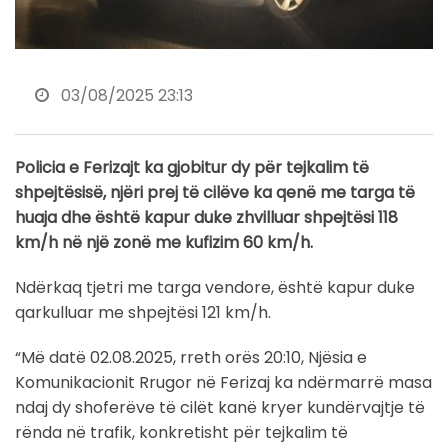
03/08/2025 23:13
Policia e Ferizajt ka gjobitur dy për tejkalim të
shpejtësisë, njëri prej të cilëve ka qenë me targa të
huaja dhe është kapur duke zhvilluar shpejtësi 118
km/h në një zonë me kufizim 60 km/h.
Ndërkaq tjetri me targa vendore, është kapur duke
qarkulluar me shpejtësi 121 km/h.
“Më datë 02.08.2025, rreth orës 20:10, Njësia e
Komunikacionit Rrugor në Ferizaj ka ndërmarrë masa
ndaj dy shoferëve të cilët kanë kryer kundërvajtje të
rënda në trafik, konkretisht për tejkalim të