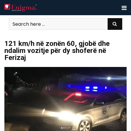
Skip
to
content
121 km/h në zonën 60, gjobë dhe
ndalim vozitje për dy shoferë në
Ferizaj