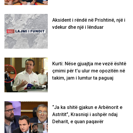
Aksident i rëndë në Prishtinë, një i
vdekur dhe një i lënduar
Kurti: Nëse gjuajtja me vezë është
çmimi për t’u ulur me opozitën në
takim, jam i lumtur ta paguaj
“Ja ka shitë gjakun e Arbënorit e
Astritit”, Krasniqi i ashpër ndaj
Deharit, e quan paqavër