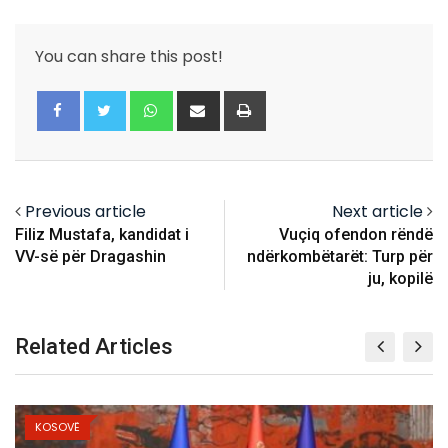
You can share this post!
Whatsapp
Share
Print
via
Email
Previous article
Next article
Filiz Mustafa, kandidat i
Vuçiq ofendon rëndë
VV-së për Dragashin
ndërkombëtarët: Turp për
ju, kopilë
Related Articles
KOSOVË