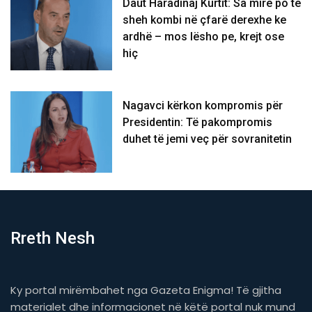
Daut Haradinaj Kurtit: Sa mirë po të
sheh kombi në çfarë derexhe ke
ardhë – mos lësho pe, krejt ose
hiç
Nagavci kërkon kompromis për
Presidentin: Të pakompromis
duhet të jemi veç për sovranitetin
Rreth Nesh
Ky portal mirëmbahet nga Gazeta Enigma! Të gjitha
materialet dhe informacionet në këtë portal nuk mund