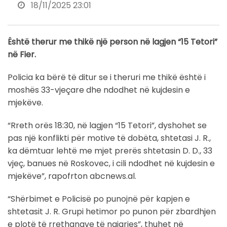
18/11/2025 23:01
Është therur me thikë një person në lagjen “15 Tetori”
në Fier.
Policia ka bërë të ditur se i theruri me thikë është i
moshës 33-vjeçare dhe ndodhet në kujdesin e
mjekëve.
“Rreth orës 18:30, në lagjen “15 Tetori”, dyshohet se
pas një konflikti për motive të dobëta, shtetasi J. R.,
ka dëmtuar lehtë me mjet prerës shtetasin D. D., 33
vjeç, banues në Roskovec, i cili ndodhet në kujdesin e
mjekëve”, rapofrton abcnews.al.
“Shërbimet e Policisë po punojnë për kapjen e
shtetasit J. R. Grupi hetimor po punon për zbardhjen
e plotë të rrethanave të ngjarjes”, thuhet në