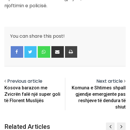
njoftimin e policisë.
You can share this post!
Whatsapp
Share
Print
via
Email
Previous article
Next article
Kosova barazon me
Komuna e Shtimes shpall
Zvicrën falë një super goli
gjendje emergjente pas
të Florent Muslijës
reshjeve të dendura të
shiut
Related Articles