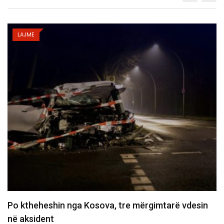
LAJME
 vdesin
Policia konfirmon ekstradimin e Dukagjin Ni
nga Spanja, i dyshuar…