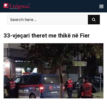
Skip
to
content
33-vjeçari theret me thikë në Fier