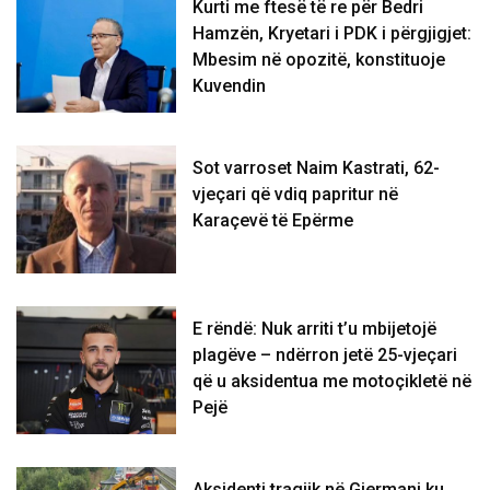
Kurti me ftesë të re për Bedri
Hamzën, Kryetari i PDK i përgjigjet:
Mbesim në opozitë, konstituoje
Kuvendin
Sot varroset Naim Kastrati, 62-
vjeçari që vdiq papritur në
Karaçevë të Epërme
E rëndë: Nuk arriti t’u mbijetojë
plagëve – ndërron jetë 25-vjeçari
që u aksidentua me motoçikletë në
Pejë
Aksidenti tragjik në Gjermani ku