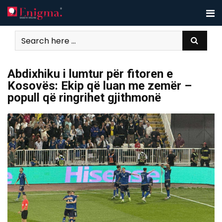
Skip
to
content
Abdixhiku i lumtur për fitoren e
Kosovës: Ekip që luan me zemër –
popull që ringrihet gjithmonë