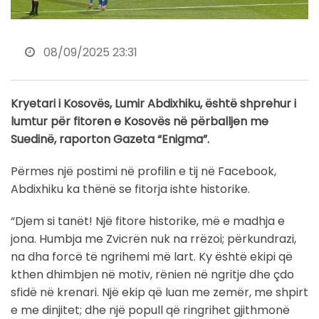
08/09/2025 23:31
Kryetari i Kosovës, Lumir Abdixhiku, është shprehur i
lumtur për fitoren e Kosovës në përballjen me
Suedinë, raporton Gazeta “Enigma”.
Përmes një postimi në profilin e tij në Facebook,
Abdixhiku ka thënë se fitorja ishte historike.
“Djem si tanët! Një fitore historike, më e madhja e
jona. Humbja me Zvicrën nuk na rrëzoi; përkundrazi,
na dha forcë të ngrihemi më lart. Ky është ekipi që
kthen dhimbjen në motiv, rënien në ngritje dhe çdo
sfidë në krenari. Një ekip që luan me zemër, me shpirt
e me dinjitet; dhe një popull që ringrihet gjithmonë