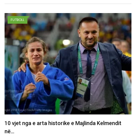
FUTBOLL
Drita e “shkel” Tre Fiorin, një hap larg play-offit të…
06/08/2026