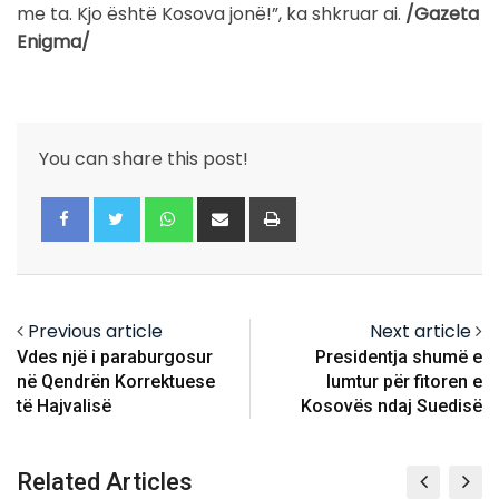
me ta. Kjo është Kosova jonë!”, ka shkruar ai.
/Gazeta
Enigma/
You can share this post!
Whatsapp
Share
Print
via
Email
Previous article
Next article
Vdes një i paraburgosur
Presidentja shumë e
në Qendrën Korrektuese
lumtur për fitoren e
të Hajvalisë
Kosovës ndaj Suedisë
Related Articles