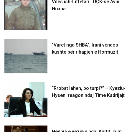
Vdes ish-luftëtari i UÇK-së Avni
Hoxha
“Varet nga SHBA”, Irani vendos
kushte për rihapjen e Hormuzit
“Rrobat lahen, po turpi?” – Kyeziu-
Hyseni reagon ndaj Time Kadrijajt
Hedhja e vezëve ndaj Kurtit, lajm