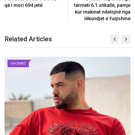
që i mori 694 jetë
tërmeti 6.1 shkallë, pamje
kur makinat ndalojnë nga
lëkundjet e fuqishme
Related Articles
SHOWBIZ