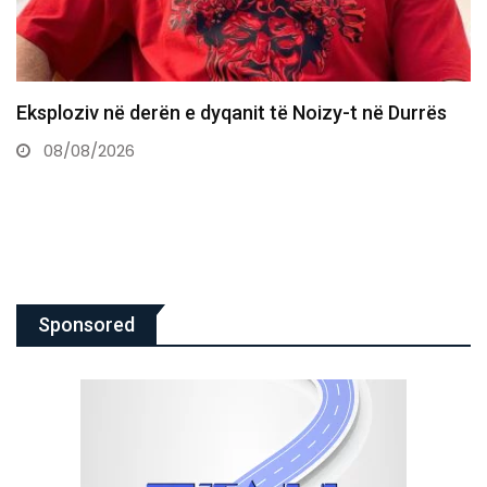
ë Noizy-t në Durrës
“Më shkatërruan emocionalisht
skandalin e fotove intime
06/08/2026
Sponsored