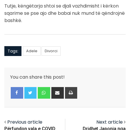
Tutje, këngëtarja shtoi se djali vazhdimisht i kërkon
sqarime se pse ajo dhe babai nuk mund të qëndrojnë
bashkë.
Tags:
Adele
Divorci
You can share this post!
Whatsapp
Share
Print
via
Email
Previous article
Next article
Përfundon vala e COVID
Dridhet Japonia nga