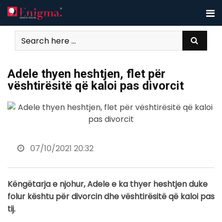
Skip
to
content
Adele thyen heshtjen, flet për
vështirësitë që kaloi pas divorcit
07/10/2021 20:32
Këngëtarja e njohur, Adele e ka thyer heshtjen duke
folur kështu për divorcin dhe vështirësitë që kaloi pas
tij.