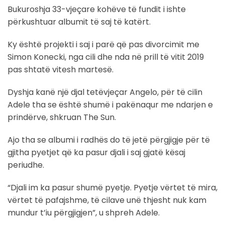
Bukuroshja 33-vjeçare kohëve të fundit i ishte
përkushtuar albumit të saj të katërt.
Ky është projekti i saj i parë që pas divorcimit me
Simon Konecki, nga cili dhe nda në prill të vitit 2019
pas shtatë vitesh martesë.
Dyshja kanë një djal tetëvjeçar Angelo, për të cilin
Adele tha se është shumë i pakënaqur me ndarjen e
prindërve, shkruan The Sun.
Ajo tha se albumi i radhës do të jetë përgjigje për të
gjitha pyetjet që ka pasur djali i saj gjatë kësaj
periudhe.
“Djali im ka pasur shumë pyetje. Pyetje vërtet të mira,
vërtet të pafajshme, të cilave unë thjesht nuk kam
mundur t’iu përgjigjen”, u shpreh Adele.