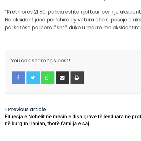
“Rreth orës 21:50, policia është njoftuar për një aksiden
Në aksident janë përfshirë dy vetura dhe si pasojë e a
përkatëse policore është duke u marrë me aksidentin”, t
You can share this post!
Whatsapp
Share
Print
via
Email
Facebook
Twitter
Previous article
Fituesja e Nobelit në mesin e disa grave të lënduara në pro
në burgun iranian, thotë familja e saj