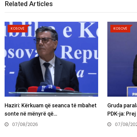
Related Articles
KOSOVË
 të mbahet
Gruda paralajmëron ndryshime te
PDK-ja: Prej nesër do të ndërtojmë…
07/08/2026