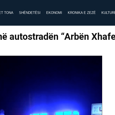
ET TONA
SHËNDETËSI
EKONOMI
KRONIKA E ZEZË
KULTUR
ë autostradën “Arbën Xhafe