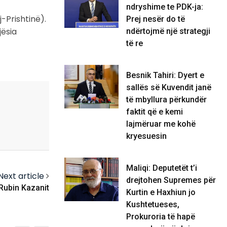
ndryshime te PDK-ja:
j-Prishtinë).
Prej nesër do të
jësia
ndërtojmë një strategji
të re
Besnik Tahiri: Dyert e
sallës së Kuvendit janë
të mbyllura përkundër
faktit që e kemi
lajmëruar me kohë
kryesuesin
Maliqi: Deputetët t’i
Next article
drejtohen Supremes për
 Rubin Kazanit
Kurtin e Haxhiun jo
Kushtetueses,
Prokuroria të hapë