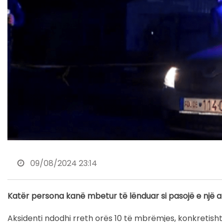
09/08/2024 23:14
Katër persona kanë mbetur të lënduar si pasojë e një a
Aksidenti ndodhi rreth orës 10 të mbrëmjes, konkretisht n