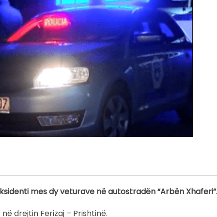
ksidenti mes dy veturave në autostradën “Arbën Xhaferi”
ë drejtin Ferizaj – Prishtinë.