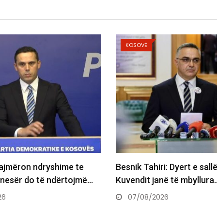
KOSOVË
KOSOVË
Besnik Tahiri: Dyert e sallës së
Maliqi: Depute
Kuvendit janë të mbyllura…
Supremes për
07/08/2026
07/08/2026