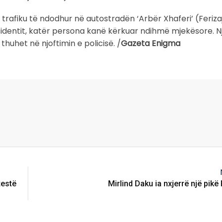
t trafiku të ndodhur në autostradën ‘Arbër Xhaferi’ (Feriza
ksidentit, katër persona kanë kërkuar ndihmë mjekësore. N
huhet në njoftimin e policisë. /
Gazeta Enigma
testë
Mirlind Daku ia nxjerrë një pikë