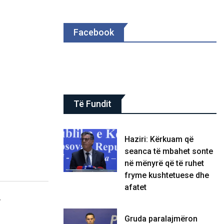
Facebook
Të Fundit
Haziri: Kërkuam që
seanca të mbahet sonte
në mënyrë që të ruhet
fryme kushtetuese dhe
afatet
.
Gruda paralajmëron