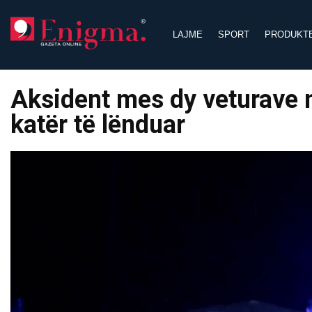
Skip
to
LAJME
SPORT
PRODUKT
content
Aksident mes dy veturave n
katër të lënduar