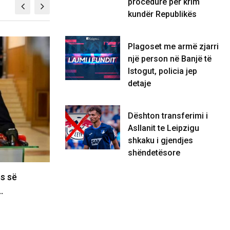
procedurë për krim
kundër Republikës
Plagoset me armë zjarri
KOSOVË
një person në Banjë të
Istogut, policia jep
detaje
Dështon transferimi i
Asllanit te Leipzigu
shkaku i gjendjes
shëndetësore
tët t’i drejtohen
Plagoset me armë zjarri nj
 Kurtin e Haxhiun jo…
Banjë të Istogut,…
07/08/2026