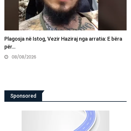
Vdes ish-luftëtari i UÇK-së Avni Hoxha
08/08/2026
Sponsored