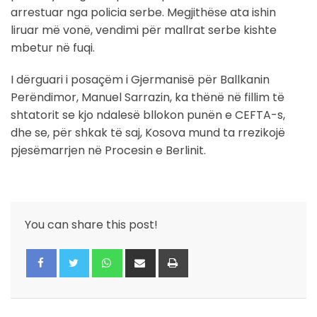
arrestuar nga policia serbe. Megjithëse ata ishin
liruar më vonë, vendimi për mallrat serbe kishte
mbetur në fuqi.
I dërguari i posaçëm i Gjermanisë për Ballkanin
Perëndimor, Manuel Sarrazin, ka thënë në fillim të
shtatorit se kjo ndalesë bllokon punën e CEFTA-s,
dhe se, për shkak të saj, Kosova mund ta rrezikojë
pjesëmarrjen në Procesin e Berlinit.
You can share this post!
Whatsapp
Share
Print
via
Email