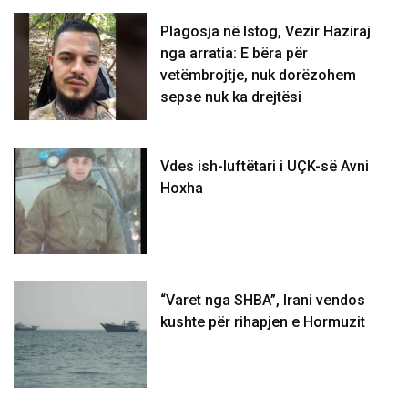
Plagosja në Istog, Vezir Haziraj
nga arratia: E bëra për
vetëmbrojtje, nuk dorëzohem
sepse nuk ka drejtësi
Vdes ish-luftëtari i UÇK-së Avni
Hoxha
“Varet nga SHBA”, Irani vendos
kushte për rihapjen e Hormuzit