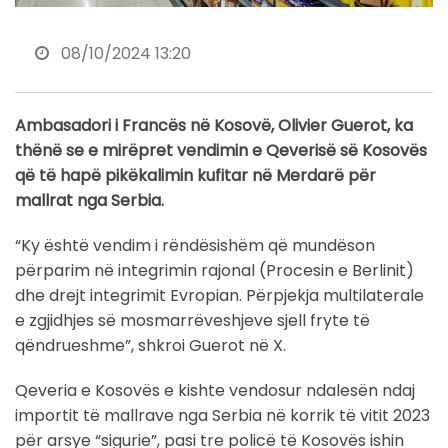
08/10/2024 13:20
Ambasadori i Francës në Kosovë, Olivier Guerot, ka
thënë se e mirëpret vendimin e Qeverisë së Kosovës
që të hapë pikëkalimin kufitar në Merdarë për
mallrat nga Serbia.
“Ky është vendim i rëndësishëm që mundëson
përparim në integrimin rajonal (Procesin e Berlinit)
dhe drejt integrimit Evropian. Përpjekja multilaterale
e zgjidhjes së mosmarrëveshjeve sjell fryte të
qëndrueshme”, shkroi Guerot në X.
Qeveria e Kosovës e kishte vendosur ndalesën ndaj
importit të mallrave nga Serbia në korrik të vitit 2023
për arsye “sigurie”, pasi tre policë të Kosovës ishin