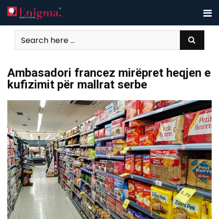
Skip
to
content
Ambasadori francez mirëpret heqjen e
kufizimit për mallrat serbe