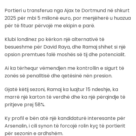
Portieri u transferua nga Ajax te Dortmund në shkurt
2025 për mbi 5 milionë euro, por menjëherë u huazua
për të fituar përvojë me ekipin e parë.
Klubi londinez po kërkon një alternativë të
besueshme për David Raya, dhe Ramaj shihet si një
opsion premtues falë moshës së tij dhe potencialit.
Ai ka tërhequr vëmendjen me kontrollin e sigurt të
zonës së penalltisë dhe qetësinë nën presion.
Gjatë këtij sezoni, Ramaj ka luajtur 15 ndeshje, ka
marrë një karton të verdhë dhe ka një përqindje të
pritjeve prej 58%.
Ky profil e bën atë një kandidaturë interesante për
Arsenalin, i cili synon të forcojë rolin kyç të portierit
për sezonin e ardhshëm.