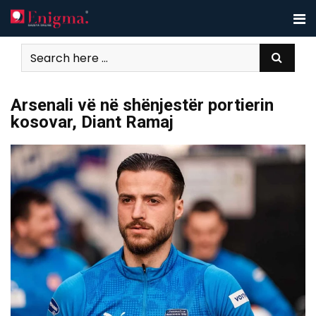
Skip
to
content
Arsenali vë në shënjestër portierin
kosovar, Diant Ramaj