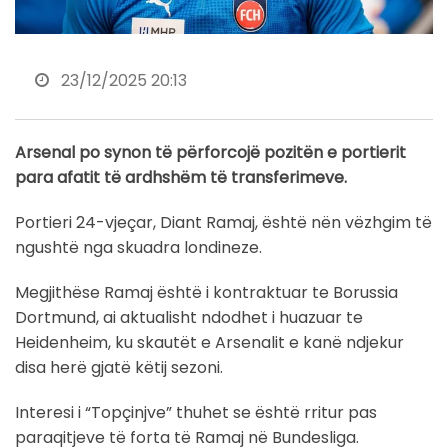
23/12/2025 20:13
Arsenal po synon të përforcojë pozitën e portierit
para afatit të ardhshëm të transferimeve.
Portieri 24-vjeçar, Diant Ramaj, është nën vëzhgim të
ngushtë nga skuadra londineze.
Megjithëse Ramaj është i kontraktuar te Borussia
Dortmund, ai aktualisht ndodhet i huazuar te
Heidenheim, ku skautët e Arsenalit e kanë ndjekur
disa herë gjatë këtij sezoni.
Interesi i “Topçinjve” thuhet se është rritur pas
paraqitjeve të forta të Ramaj në Bundesliga.