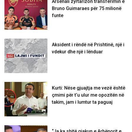
Arsenali zyrtarizon transferimin e
Bruno Guimaraes për 75 milionë
funte
Aksident i rëndë në Prishtinë, një i
vdekur dhe një i lënduar
Kurti: Nëse gjuajtja me vezë është
çmimi për t’u ulur me opozitën në
takim, jam i lumtur ta paguaj
“Ja ka shitë gjakun e Arbënorit e