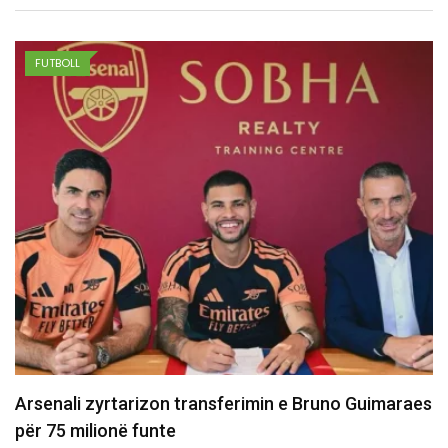
FUTBOLL
Dështon transferimi i Asllanit te Leipzigu shkaku i
gjendjes shëndetësore