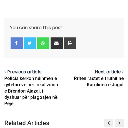
You can share this post!
Whatsapp
Share
Print
via
Email
Previous article
Next article
Policia kërkon ndihmën e
Rriten rastet e fruthit në
qytetarëve për lokalizimin
Karolinën e Jugut
e Brendon Ajazaj, i
dyshuar për plagosjen në
Pejë
Related Articles