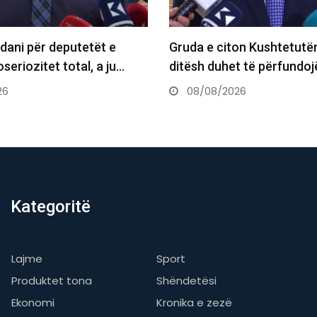
on Kushtetutën: Brenda 30
Dimal Basha: Kush kërkon
t të përfundojë…
të Kuvendit pa zgjidhje pë
26
08/08/2026
Kategoritë
Lajme
Sport
Produktet tona
Shëndetësi
Ekonomi
Kronika e zezë