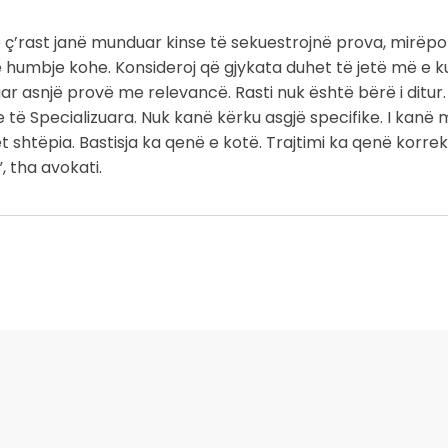
 ç’rast janë munduar kinse të sekuestrojnë prova, mirëpo 
 humbje kohe. Konsideroj që gjykata duhet të jetë më e 
uar asnjë provë me relevancë. Rasti nuk është bërë i ditu
ë Specializuara. Nuk kanë kërku asgjë specifike. I kanë 
 shtëpia. Bastisja ka qenë e kotë. Trajtimi ka qenë korrek
, tha avokati.