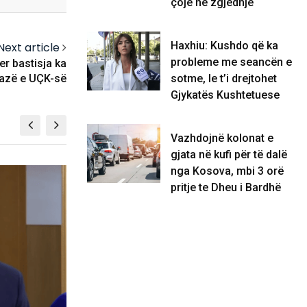
çojë në zgjedhje
Haxhiu: Kushdo që ka
Next article
probleme me seancën e
er bastisja ka
sotme, le t’i drejtohet
bazë e UÇK-së
Gjykatës Kushtetuese
Vazhdojnë kolonat e
gjata në kufi për të dalë
nga Kosova, mbi 3 orë
KOSOVË
pritje te Dheu i Bardhë