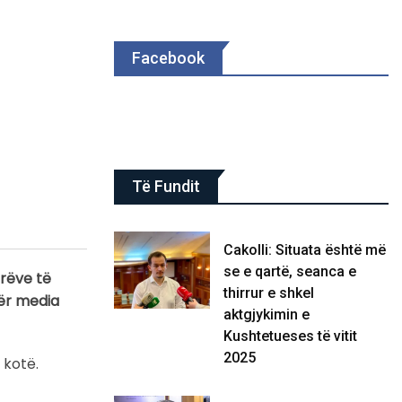
Facebook
Të Fundit
Cakolli: Situata është më
se e qartë, seanca e
arëve të
thirrur e shkel
për media
aktgjykimin e
Kushtetueses të vitit
2025
 kotë.