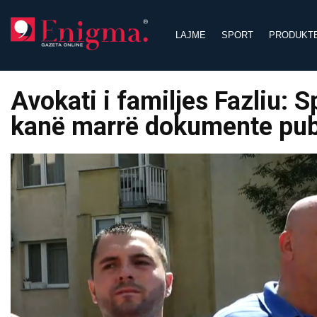
Skip
to
LAJME
SPORT
PRODUKT
content
Avokati i familjes Fazliu: S
kanë marrë dokumente pub