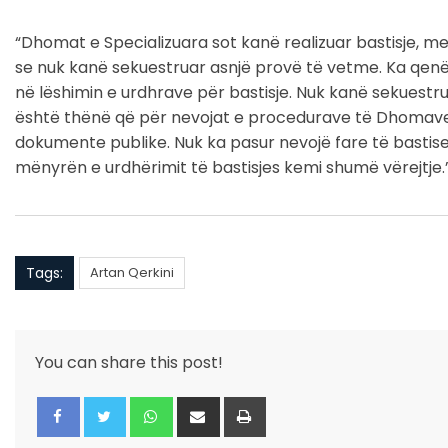
“Dhomat e Specializuara sot kanë realizuar bastisje, me
se nuk kanë sekuestruar asnjë provë të vetme. Ka qenë
në lëshimin e urdhrave për bastisje. Nuk kanë sekuestr
është thënë që për nevojat e procedurave të Dhomave t
dokumente publike. Nuk ka pasur nevojë fare të bastiset
mënyrën e urdhërimit të bastisjes kemi shumë vërejtje.”
Tags:
Artan Qerkini
You can share this post!
Whatsapp
Share
Print
via