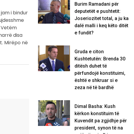
Burim Ramadani për
deputetët e pushtetit:
jam i bindur
Joseriozitet total, a ju ka
kujdesshme
dalë malli i keq këto ditët
r. Vetëm
e fundit?
marrë disa
t. Mirëpo në
Gruda e citon
Kushtetutën: Brenda 30
ditësh duhet të
përfundojë konstituimi,
është e shkruar si e
zeza në të bardhë
Dimal Basha: Kush
kërkon konstituim të
Kuvendit pa zgjidhje për
president, synon të na