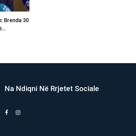
 konstituim
Haxhiu: Kushdo që ka probleme me
r…
seancën e sotme, le…
08/08/2026
Na Ndiqni Në Rrjetet Sociale