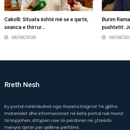
Burim Ramadani për deputetët e
Gruda e cit
pushtetit: Joseriozitet total, a ju…
ditësh duhe
08/08/2026
08/08/20
Rreth Nesh
Ky portal mirëmbahet nga Gazeta Enigma! Të gjitha
materialet dhe informacionet në këtë portal nuk mund
të kopjohen, shtypen ose të përdoren në çfarëdo
mënyre tjetër për qëllime përfitimi.