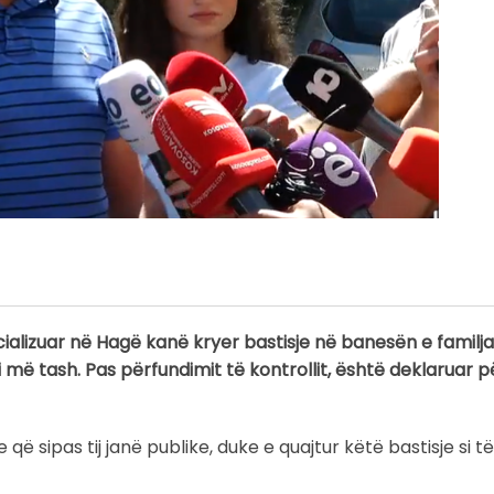
cializuar në Hagë kanë kryer bastisje në banesën e familj
 më tash. Pas përfundimit të kontrollit, është deklaruar 
sipas tij janë publike, duke e quajtur këtë bastisje si të