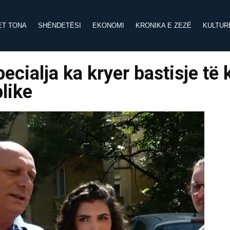
ET TONA
SHËNDETËSI
EKONOMI
KRONIKA E ZEZË
KULTUR
pecialja ka kryer bastisje të 
like