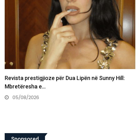
​Inaugurohet murali “Çast”, nderohen viktimat e
dhunës seksuale gjatë luftës
17/06/2026
Sponsored