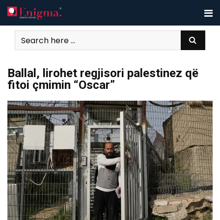
Skip
to
content
Ballal, lirohet regjisori palestinez që
fitoi çmimin “Oscar”