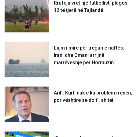
Rrufeja vret një futbollist, plagos
12 të tjerë në Tajlandë
Lajm i mirë për tregun e naftës:
Irani dhe Omani arrijnë
marrëveshje për Hormuzin
Arifi: Kurti nuk e ka problem rrenën,
por vështirë se do t’i shitet