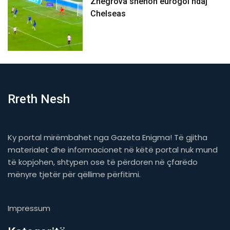
Zhegrova shënon eurogol ndaj
Chelseas
Rreth Nesh
Ky portal mirëmbahet nga Gazeta Enigma! Të gjitha
materialet dhe informacionet në këtë portal nuk mund
të kopjohen, shtypen ose të përdoren në çfarëdo
mënyre tjetër për qëllime përfitimi.
Impressum