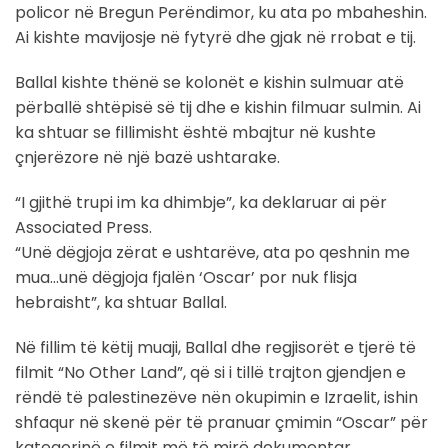
policor në Bregun Perëndimor, ku ata po mbaheshin.
Ai kishte mavijosje në fytyrë dhe gjak në rrobat e tij.
Ballal kishte thënë se kolonët e kishin sulmuar atë
përballë shtëpisë së tij dhe e kishin filmuar sulmin. Ai
ka shtuar se fillimisht është mbajtur në kushte
çnjerëzore në një bazë ushtarake.
“I gjithë trupi im ka dhimbje”, ka deklaruar ai për
Associated Press.
“Unë dëgjoja zërat e ushtarëve, ata po qeshnin me
mua…unë dëgjoja fjalën ‘Oscar’ por nuk flisja
hebraisht”, ka shtuar Ballal.
Në fillim të këtij muaji, Ballal dhe regjisorët e tjerë të
filmit “No Other Land”, që si i tillë trajton gjendjen e
rëndë të palestinezëve nën okupimin e Izraelit, ishin
shfaqur në skenë për të pranuar çmimin “Oscar” për
kategorinë e filmit më të mirë dokumentar.