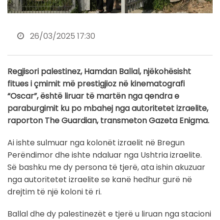
26/03/2025 17:30
Regjisori palestinez, Hamdan Ballal, njëkohësisht
fitues i çmimit më prestigjioz në kinematografi
“Oscar”, është liruar të martën nga qendra e
paraburgimit ku po mbahej nga autoritetet izraelite,
raporton The Guardian, transmeton Gazeta Enigma.
Ai ishte sulmuar nga kolonët izraelit në Bregun
Perëndimor dhe ishte ndaluar nga Ushtria izraelite.
Së bashku me dy persona të tjerë, ata ishin akuzuar
nga autoritetet izraelite se kanë hedhur gurë në
drejtim të një koloni të ri.
Ballal dhe dy palestinezët e tjerë u liruan nga stacioni