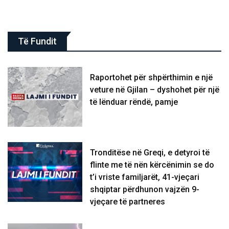
Të Fundit
Raportohet për shpërthimin e një
veture në Gjilan – dyshohet për një
të lënduar rëndë, pamje
Tronditëse në Greqi, e detyroi të
flinte me të nën kërcënimin se do
t’i vriste familjarët, 41-vjeçari
shqiptar përdhunon vajzën 9-
vjeçare të partneres