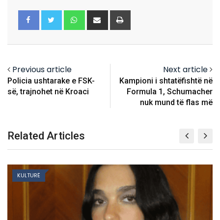
Whatsapp
Share
Print
via
Email
Previous article
Next article
Policia ushtarake e FSK-
Kampioni i shtatëfishtë në
së, trajnohet në Kroaci
Formula 1, Schumacher
nuk mund të flas më
Related Articles
KULTURË