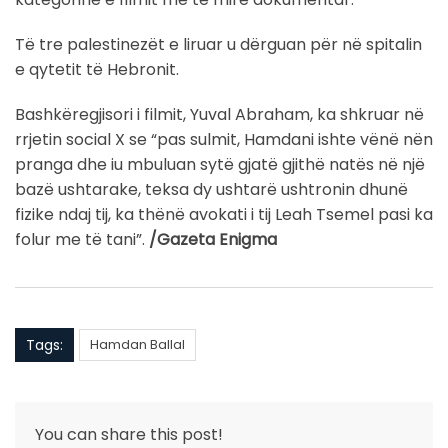
Të tre palestinezët e liruar u dërguan për në spitalin
e qytetit të Hebronit.
Bashkëregjisori i filmit, Yuval Abraham, ka shkruar në
rrjetin social X se “pas sulmit, Hamdani ishte vënë nën
pranga dhe iu mbuluan sytë gjatë gjithë natës në një
bazë ushtarake, teksa dy ushtarë ushtronin dhunë
fizike ndaj tij, ka thënë avokati i tij Leah Tsemel pasi ka
folur me të tani”.
/Gazeta Enigma
Tags:
Hamdan Ballal
You can share this post!