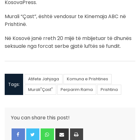
KosovaPress.
Murali “Çast”, është vendosur te Kinemaja ABC në
Prishtinë.
Në Kosovë janë rreth 20 mijë të mbijetuar të dhunës
seksuale nga forcat serbe gjatë luftës së fundit.
Atifete Jahjaga
Komuna e Prishtines
Tags:
Murali"Çast"
Perparim Rama
Prishtina
You can share this post!
Whatsapp
Share
Print
via