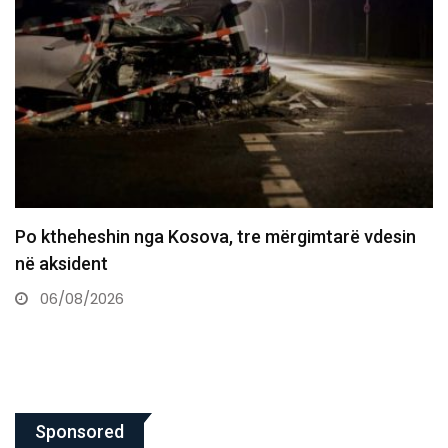
Policia konfirmon ekstradimin e Dukagjin Nikollajt
nga Spanja, i dyshuar…
06/08/2026
Sponsored