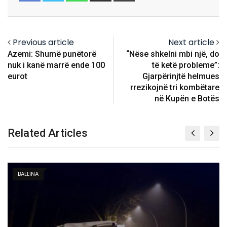
Email
Previous article
Next article
Azemi: Shumë punëtorë
“Nëse shkelni mbi një, do
nuk i kanë marrë ende 100
të ketë probleme”:
eurot
Gjarpërinjtë helmues
rrezikojnë tri kombëtare
në Kupën e Botës
Related Articles
KOSOVË