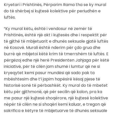
Kryetari i Prishtinës, Përparim Rama tha se ky mural
do të shërbej si kujtesë kolektive për periudhën e
luftës.
“Ky mural këtu, është i vendosur në zemër të
Prishtinës, është një akt i kujtesës dhe i respektit për
të gjithë të mbijetuarit e dhunës seksuale gjatë luftës
në Kosovë. Murali është nderim për çdo grua dhe
burrë që mbijetoi këtë krim të tmerrshëm të luftës. E
përgëzoj edhe një herë Presidenten Jahjaga për këtë
iniciativë, për të cilën jam shumë i lumtur që ne si
kryeqytet kemi pasur mundësi që sado pak ta
mbështesim dhe t’i japim hapësirë kësaj pjese të
historisë sonë të përbashkët. Ky mural do të mbetet
këtu për gjithmonë, që për secilin që kalon, pra ka
me pasur një kujtesë shoqërore, një kujtesë kolektive
nëpër të cilën ne si shoqëri kemi kaluar, e tregon që
sakrifica e këtyre të mbijetuarve të dhunës seksuale