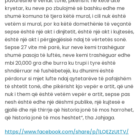
pavarësinë e vendit tonë, pikërisht në këtë ditë
kryetar, ku neve po zbulojmë së bashku edhe me
shumë komuna të tjera këtë mural, i cili nuk është
vetëm si mural, por ka këtë domethënie të veçantë
sepse është një akt i dinjitetit, është një akt i kujtesës,
është një akt i përgjegjësisë ndaj të vërtetës sonë.
Sepse 27 vite më parë, kur neve kemi trashëguar
shumë pasoja të luftës, neve kemi trashëguar edhe
mbi 20,000 gra dhe burra ku trupi i tyre është
shndërruar në fushëbetejë, ku dhunimi është
përdorur si mjet lufte ndaj qytetarëve të pafajshëm
të shtetit tonë, dhe pikërisht kjo vepër e artit, që unë
nuk i them që është vetëm vepër e artit, sepse pas
nesh është edhe një dëshmi publike, një kujtesë e
gjallë dhe një thirrje që historia jonë të mos harrohet,
që historia jonë të mos heshtet”, tha Jahjaga.
https://www.facebook.com/share/p/1LQEZzUtTV/