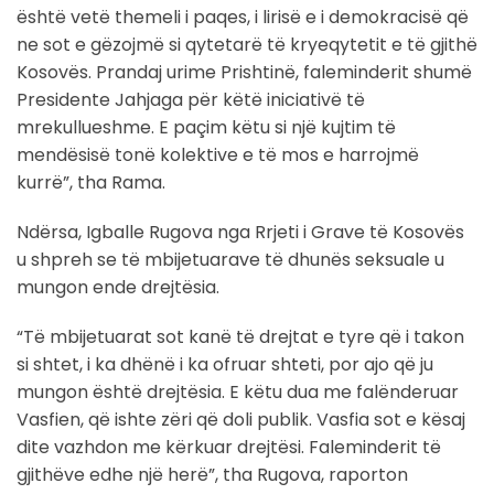
është vetë themeli i paqes, i lirisë e i demokracisë që
ne sot e gëzojmë si qytetarë të kryeqytetit e të gjithë
Kosovës. Prandaj urime Prishtinë, faleminderit shumë
Presidente Jahjaga për këtë iniciativë të
mrekullueshme. E paçim këtu si një kujtim të
mendësisë tonë kolektive e të mos e harrojmë
kurrë”, tha Rama.
Ndërsa, Igballe Rugova nga Rrjeti i Grave të Kosovës
u shpreh se të mbijetuarave të dhunës seksuale u
mungon ende drejtësia.
“Të mbijetuarat sot kanë të drejtat e tyre që i takon
si shtet, i ka dhënë i ka ofruar shteti, por ajo që ju
mungon është drejtësia. E këtu dua me falënderuar
Vasfien, që ishte zëri që doli publik. Vasfia sot e kësaj
dite vazhdon me kërkuar drejtësi. Faleminderit të
gjithëve edhe një herë”, tha Rugova, raporton