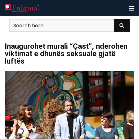
Skip
to
content
​Inaugurohet murali “Çast”, nderohen
viktimat e dhunës seksuale gjatë
luftës