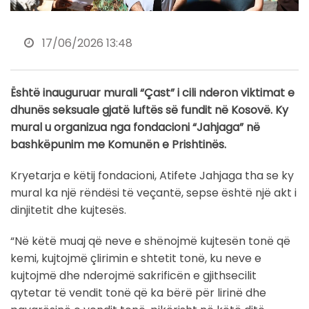
17/06/2026 13:48
Është inauguruar murali “Çast” i cili nderon viktimat e
dhunës seksuale gjatë luftës së fundit në Kosovë. Ky
mural u organizua nga fondacioni “Jahjaga” në
bashkëpunim me Komunën e Prishtinës.
Kryetarja e këtij fondacioni, Atifete Jahjaga tha se ky
mural ka një rëndësi të veçantë, sepse është një akt i
dinjitetit dhe kujtesës.
“Në këtë muaj që neve e shënojmë kujtesën tonë që
kemi, kujtojmë çlirimin e shtetit tonë, ku neve e
kujtojmë dhe nderojmë sakrificën e gjithsecilit
qytetar të vendit tonë që ka bërë për lirinë dhe