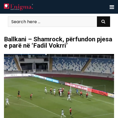
Skip
to
content
Ballkani – Shamrock, përfundon pjesa
e parë në ‘Fadil Vokrri’