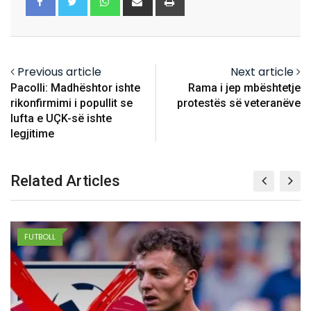
via
Email
Previous article
Next article
Pacolli: Madhështor ishte
Rama i jep mbështetje
rikonfirmimi i popullit se
protestës së veteranëve
lufta e UÇK-së ishte
legjitime
Related Articles
FUTBOLL