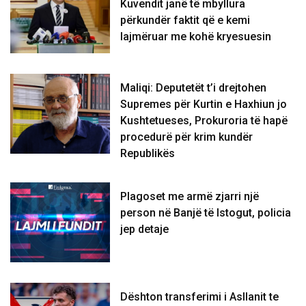
Kuvendit janë të mbyllura
përkundër faktit që e kemi
lajmëruar me kohë kryesuesin
Maliqi: Deputetët t’i drejtohen
Supremes për Kurtin e Haxhiun jo
Kushtetueses, Prokuroria të hapë
procedurë për krim kundër
Republikës
Plagoset me armë zjarri një
person në Banjë të Istogut, policia
jep detaje
Dështon transferimi i Asllanit te