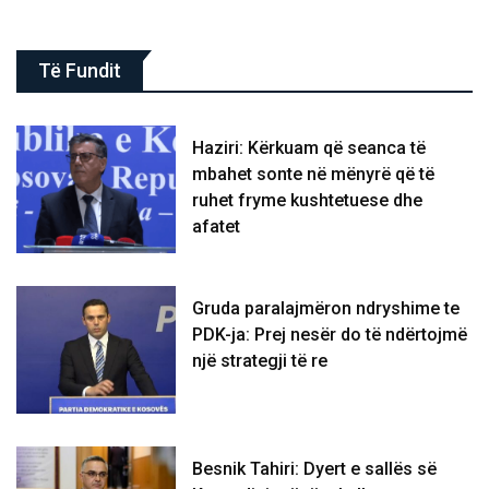
Të Fundit
Haziri: Kërkuam që seanca të
mbahet sonte në mënyrë që të
ruhet fryme kushtetuese dhe
afatet
Gruda paralajmëron ndryshime te
PDK-ja: Prej nesër do të ndërtojmë
një strategji të re
Besnik Tahiri: Dyert e sallës së