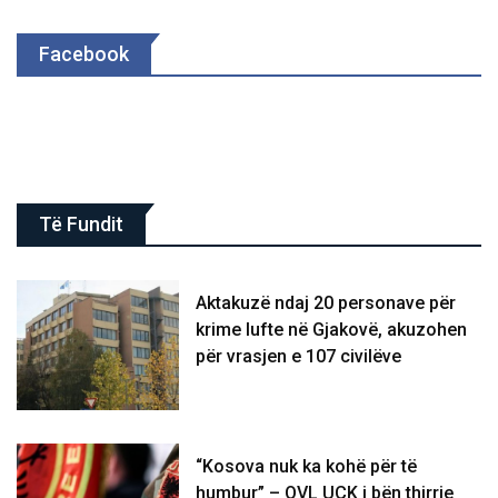
Facebook
Të Fundit
Aktakuzë ndaj 20 personave për
krime lufte në Gjakovë, akuzohen
për vrasjen e 107 civilëve
“Kosova nuk ka kohë për të
humbur” – OVL UÇK i bën thirrje