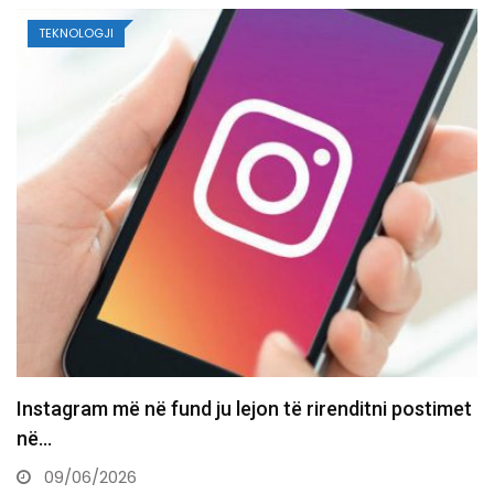
TEKNOLOGJI
WhatsApp ndërpret mbështetjen për disa iPhone
dhe Android të vjetër
05/05/2026