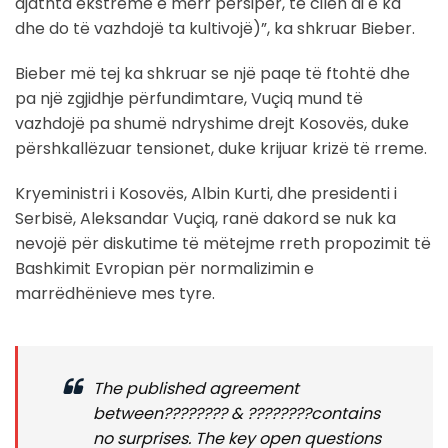
djathta ekstreme e merr përsipër, të cilën ai e ka
dhe do të vazhdojë ta kultivojë)”, ka shkruar Bieber.
Bieber më tej ka shkruar se një paqe të ftohtë dhe
pa një zgjidhje përfundimtare, Vuçiq mund të
vazhdojë pa shumë ndryshime drejt Kosovës, duke
përshkallëzuar tensionet, duke krijuar krizë të rreme.
Kryeministri i Kosovës, Albin Kurti, dhe presidenti i
Serbisë, Aleksandar Vuçiq, ranë dakord se nuk ka
nevojë për diskutime të mëtejme rreth propozimit të
Bashkimit Evropian për normalizimin e
marrëdhënieve mes tyre.
The published agreement
between???????? & ????????contains
no surprises. The key open questions