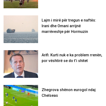
Lajm i mirë për tregun e naftës:
Irani dhe Omani arrijnë
marrëveshje për Hormuzin
Arifi: Kurti nuk e ka problem rrenën,
por vështirë se do t’i shitet
Zhegrova shënon eurogol ndaj
Chelseas