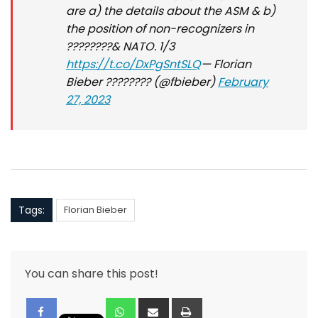
are a) the details about the ASM & b)
the position of non-recognizers in
????????& NATO. 1/3
https://t.co/DxPgSntSLQ
— Florian
Bieber ???????? (@fbieber)
February
27, 2023
Tags:
Florian Bieber
You can share this post!
Whatsapp
Share
Print