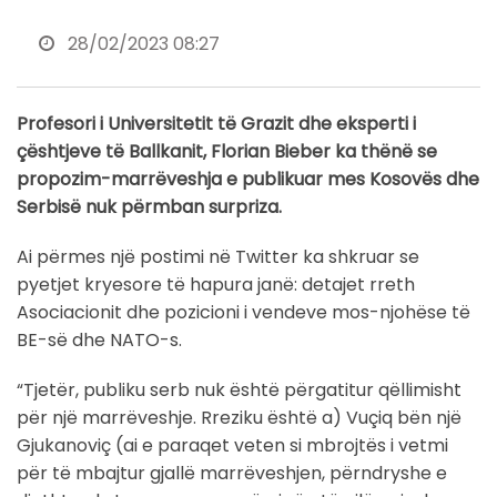
28/02/2023 08:27
Profesori i Universitetit të Grazit dhe eksperti i
çështjeve të Ballkanit, Florian Bieber ka thënë se
propozim-marrëveshja e publikuar mes Kosovës dhe
Serbisë nuk përmban surpriza.
Ai përmes një postimi në Twitter ka shkruar se
pyetjet kryesore të hapura janë: detajet rreth
Asociacionit dhe pozicioni i vendeve mos-njohëse të
BE-së dhe NATO-s.
“Tjetër, publiku serb nuk është përgatitur qëllimisht
për një marrëveshje. Rreziku është a) Vuçiq bën një
Gjukanoviç (ai e paraqet veten si mbrojtës i vetmi
për të mbajtur gjallë marrëveshjen, përndryshe e