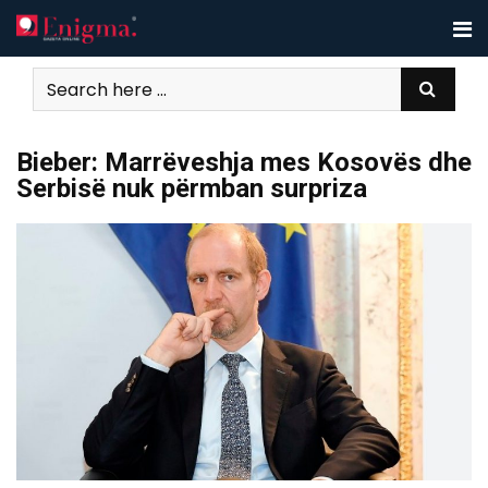
Skip
to
content
Bieber: Marrëveshja mes Kosovës dhe
Serbisë nuk përmban surpriza