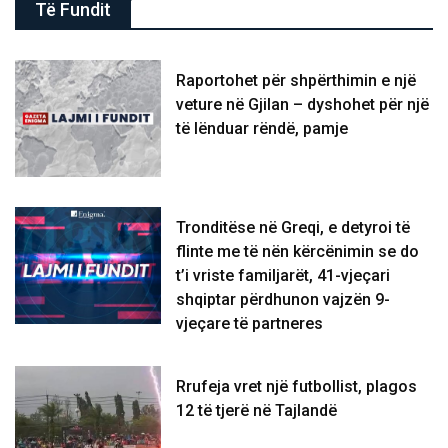
Të Fundit
Raportohet për shpërthimin e një
veture në Gjilan – dyshohet për një
të lënduar rëndë, pamje
Tronditëse në Greqi, e detyroi të
flinte me të nën kërcënimin se do
t’i vriste familjarët, 41-vjeçari
shqiptar përdhunon vajzën 9-
vjeçare të partneres
Rrufeja vret një futbollist, plagos
12 të tjerë në Tajlandë