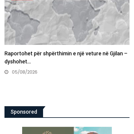
Tronditëse në Greqi, e detyroi të flinte me të nën…
05/08/2026
Sponsored