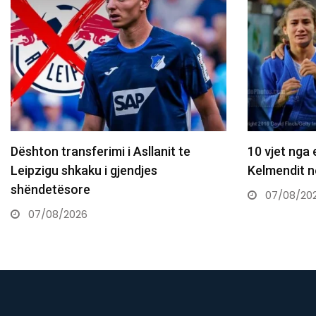
it te
10 vjet nga e arta historike e Majlinda
Kelmendit në…
07/08/2026