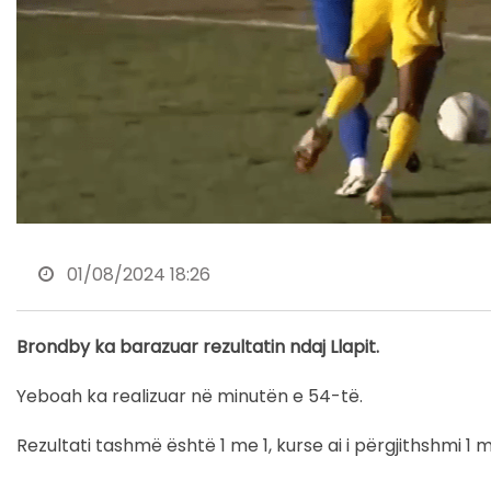
01/08/2024 18:26
Brondby ka barazuar rezultatin ndaj Llapit.
Yeboah ka realizuar në minutën e 54-të.
Rezultati tashmë është 1 me 1, kurse ai i përgjithshmi 1 m