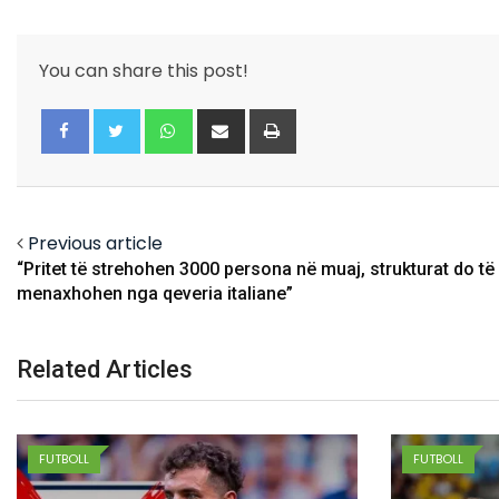
You can share this post!
Whatsapp
Share
Print
via
Email
Facebook
Twitter
Previous article
“Pritet të strehohen 3000 persona në muaj, strukturat do të
menaxhohen nga qeveria italiane”
Related Articles
FUTBOLL