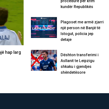
procedurë për krim
kundër Republikës
Plagoset me armë zjarri
një person në Banjë të
Istogut, policia jep
detaje
j Kurtit: Sa mirë po të
Kjo legjendë e futbollit mu
Dështon transferimi i
ë…
postin e Infantinos…
Asllanit te Leipzigu
shkaku i gjendjes
06/08/2026
shëndetësore