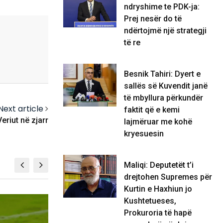
ndryshime te PDK-ja:
Prej nesër do të
ndërtojmë një strategji
të re
Besnik Tahiri: Dyert e
sallës së Kuvendit janë
të mbyllura përkundër
Next article
faktit që e kemi
eriut në zjarr
lajmëruar me kohë
kryesuesin
Maliqi: Deputetët t’i
drejtohen Supremes për
Kurtin e Haxhiun jo
Kushtetueses,
FUTBOLL
Prokuroria të hapë