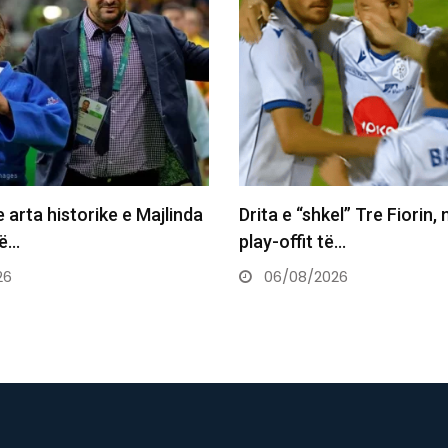
Drita e “shkel” Tre Fiorin, një hap larg
Daut Haradina
play-offit të…
sheh kombi n
06/08/2026
06/08/2026