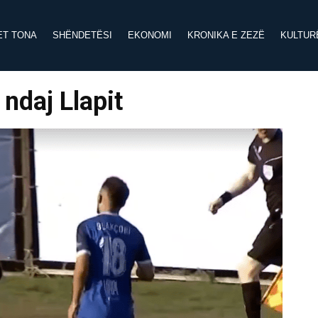
ET TONA
SHËNDETËSI
EKONOMI
KRONIKA E ZEZË
KULTUR
ndaj Llapit