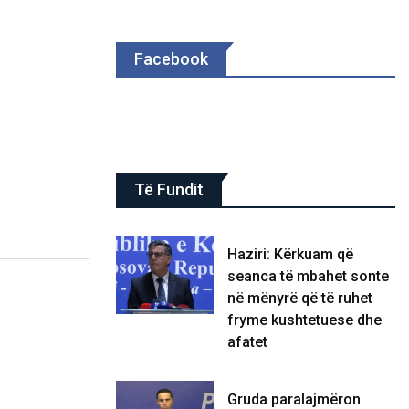
Facebook
Të Fundit
Haziri: Kërkuam që
seanca të mbahet sonte
në mënyrë që të ruhet
fryme kushtetuese dhe
afatet
Gruda paralajmëron