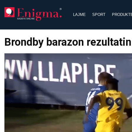
Skip
to
LAJME
SPORT
PRODUKT
content
Brondby barazon rezultatin 