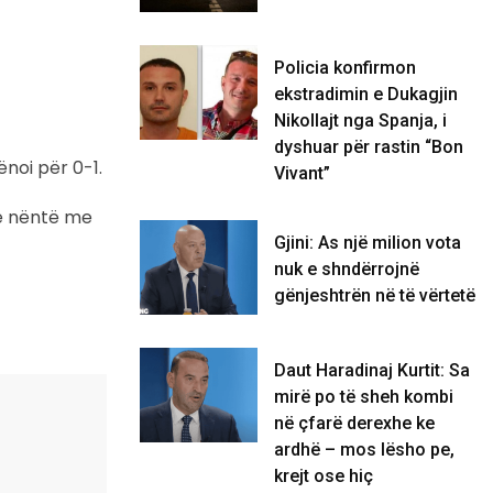
Policia konfirmon
ekstradimin e Dukagjin
Nikollajt nga Spanja, i
dyshuar për rastin “Bon
ënoi për 0-1.
Vivant”
n e nëntë me
Gjini: As një milion vota
nuk e shndërrojnë
gënjeshtrën në të vërtetë
Daut Haradinaj Kurtit: Sa
mirë po të sheh kombi
në çfarë derexhe ke
ardhë – mos lësho pe,
krejt ose hiç