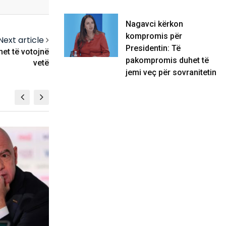
Nagavci kërkon
kompromis për
Next article
Presidentin: Të
het të votojnë
pakompromis duhet të
vetë
jemi veç për sovranitetin
FUTBOLL