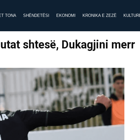
ET TONA
SHËNDETËSI
EKONOMI
KRONIKA E ZEZË
KULTUR
tat shtesë, Dukagjini merr