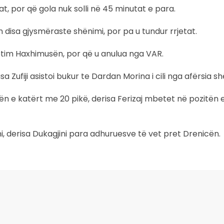
t, por që gola nuk solli në 45 minutat e para.
 disa gjysmëraste shënimi, por pa u tundur rrjetat.
Betim Haxhimusën, por që u anulua nga VAR.
sa Zufiji asistoi bukur te Dardan Morina i cili nga afërsia sh
ozitën e katërt me 20 pikë, derisa Ferizaj mbetet në pozitë
ni, derisa Dukagjini para adhuruesve të vet pret Drenicën.