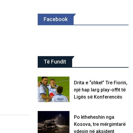
Facebook
Të Fundit
Drita e “shkel” Tre Fiorin,
një hap larg play-offit të
Ligës së Konferencës
Po ktheheshin nga
Kosova, tre mërgimtarë
vdesin në aksident