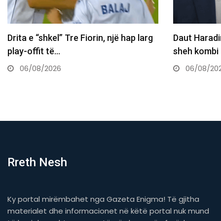
Daut Haradinaj Kurtit: Sa mirë po të
Kjo legjen
sheh kombi në…
postin e I
06/08/2026
06/08/2
Rreth Nesh
Ky portal mirëmbahet nga Gazeta Enigma! Të gjitha
materialet dhe informacionet në këtë portal nuk mund