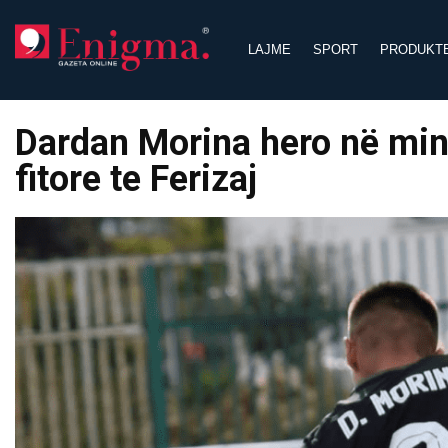
Skip
to
LAJME
SPORT
PRODUKT
content
Dardan Morina hero në minu
fitore te Ferizaj