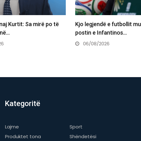
dë e futbollit mund ta marrë
Basketbollistja transgji
nfantinos…
WNBA-në: Nëse më telef
do…
026
06/08/2026
Kategoritë
Lajme
Sport
Produktet tona
Shëndetësi