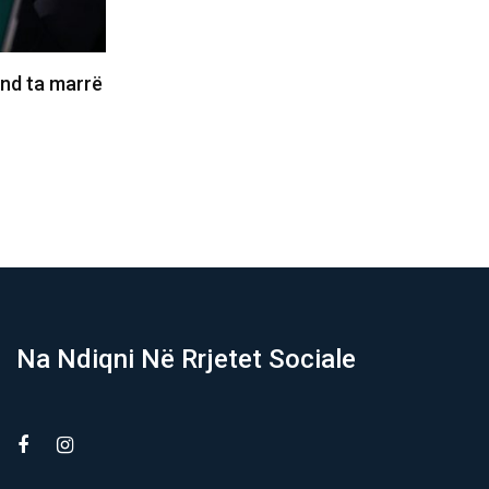
nore e synon
Rrufeja vret një futbollist, plagos 12
onojnë, nuk
të tjerë në Tajlandë
05/08/2026
Na Ndiqni Në Rrjetet Sociale