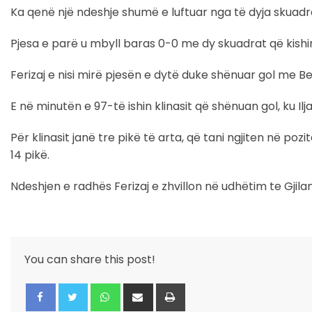
Ka qenë një ndeshje shumë e luftuar nga të dyja skuadra
Pjesa e parë u mbyll baras 0-0 me dy skuadrat që kishin
Ferizaj e nisi mirë pjesën e dytë duke shënuar gol me 
E në minutën e 97-të ishin klinasit që shënuan gol, ku Ilja
Për klinasit janë tre pikë të arta, që tani ngjiten në p
14 pikë.
Ndeshjen e radhës Ferizaj e zhvillon në udhëtim te Gjila
You can share this post!
Whatsapp
Share
Print
via