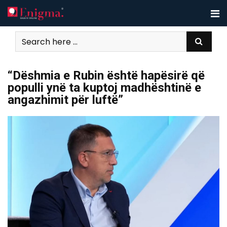
Skip
to
content
“Dëshmia e Rubin është hapësirë që
populli ynë ta kuptoj madhështinë e
angazhimit për luftë”