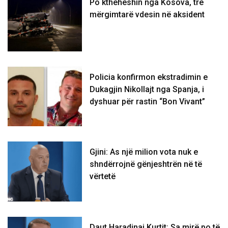
Po ktheheshin nga Kosova, tre
mërgimtarë vdesin në aksident
Policia konfirmon ekstradimin e
Dukagjin Nikollajt nga Spanja, i
dyshuar për rastin “Bon Vivant”
Gjini: As një milion vota nuk e
shndërrojnë gënjeshtrën në të
vërtetë
Daut Haradinaj Kurtit: Sa mirë po të