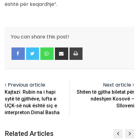
është për keqardhje”.
You can share this post!
Whatsapp
Share
Print
via
Email
Previous article
Next article
Kajtazi: Rubin na i hapi
Shiten të gjitha biletat për
sytë të gjithëve, lufta e
ndeshjen Kosovë –
UÇK-së nuk është siç e
Slloveni
interpreton Dimal Basha
Related Articles