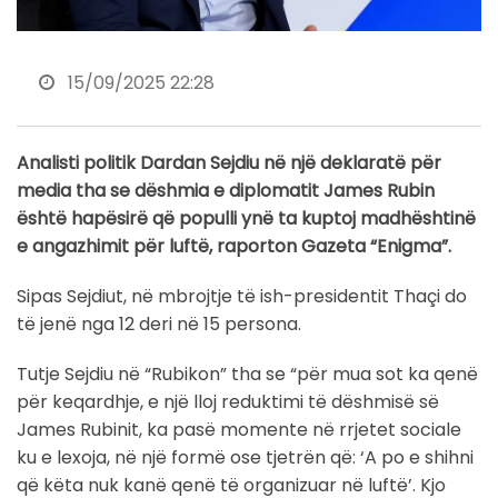
15/09/2025 22:28
Analisti politik Dardan Sejdiu në një deklaratë për
media tha se dëshmia e diplomatit James Rubin
është hapësirë që populli ynë ta kuptoj madhështinë
e angazhimit për luftë, raporton Gazeta “Enigma”.
Sipas Sejdiut, në mbrojtje të ish-presidentit Thaçi do
të jenë nga 12 deri në 15 persona.
Tutje Sejdiu në “Rubikon” tha se “për mua sot ka qenë
për keqardhje, e një lloj reduktimi të dëshmisë së
James Rubinit, ka pasë momente në rrjetet sociale
ku e lexoja, në një formë ose tjetrën që: ‘A po e shihni
që këta nuk kanë qenë të organizuar në luftë’. Kjo