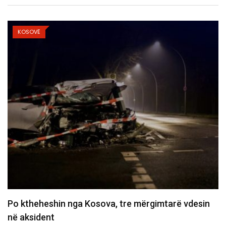
KOSOVË
sin
Policia konfirmon ekstradimin e Dukagjin Nikoll
nga Spanja, i dyshuar…