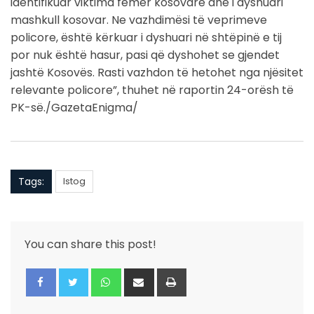
identifikuar viktima femër kosovare dhe i dyshuari
mashkull kosovar. Ne vazhdimësi të veprimeve
policore, është kërkuar i dyshuari në shtëpinë e tij
por nuk është hasur, pasi që dyshohet se gjendet
jashtë Kosovës. Rasti vazhdon të hetohet nga njësitet
relevante policore”, thuhet në raportin 24-orësh të
PK-së./GazetaEnigma/
Tags:
Istog
You can share this post!
Whatsapp
Share
Print
via
Email