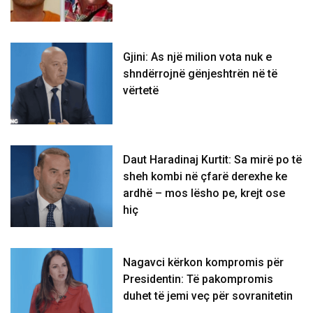
Gjini: As një milion vota nuk e
shndërrojnë gënjeshtrën në të
vërtetë
Daut Haradinaj Kurtit: Sa mirë po të
sheh kombi në çfarë derexhe ke
ardhë – mos lësho pe, krejt ose
hiç
Nagavci kërkon kompromis për
Presidentin: Të pakompromis
duhet të jemi veç për sovranitetin