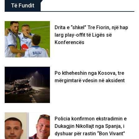
Të Fundit
Drita e “shkel” Tre Fiorin, një hap
larg play-offit të Ligës së
Konferencës
Po ktheheshin nga Kosova, tre
mërgimtarë vdesin në aksident
Policia konfirmon ekstradimin e
Dukagjin Nikollajt nga Spanja, i
dyshuar për rastin “Bon Vivant”