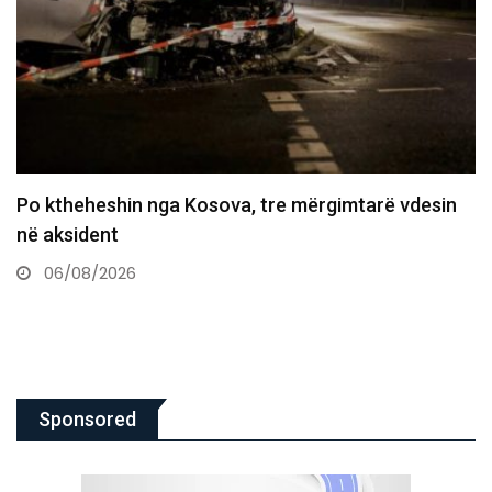
Policia konfirmon ekstradimin e Dukagjin Nikollajt
nga Spanja, i dyshuar…
06/08/2026
Sponsored