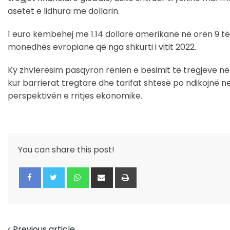
asetet e lidhura me dollarin.
1 euro këmbehej me 1.14 dollarë amerikanë në orën 9 të m
monedhës evropiane që nga shkurti i vitit 2022.
Ky zhvlerësim pasqyron rënien e besimit të tregjeve 
kur barrierat tregtare dhe tarifat shtesë po ndikojn
perspektivën e rritjes ekonomike.
You can share this post!
Whatsapp
Share
Print
via
Email
Facebook
Twitter
Previous article