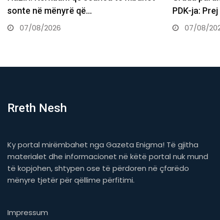
PDK-ja: Prej nesër do të ndërtojmë…
Kuvendit ja
07/08/2026
07/08/20
Rreth Nesh
Ky portal mirëmbahet nga Gazeta Enigma! Të gjitha
materialet dhe informacionet në këtë portal nuk mund
të kopjohen, shtypen ose të përdoren në çfarëdo
mënyre tjetër për qëllime përfitimi.
Impressum