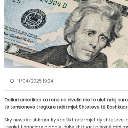
11/04/2025 19:24
Dollari amerikan ka rënë në nivelin më të ulët ndaj eur
të tensioneve tregtare ndërmjet Shteteve të Bashkuar
Sky news ka shkruar ky konflikt ndërmjet dy shteteve,
tregjet financiare globale, duke shtruar trysninë mbi 