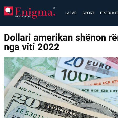
Skip
to
LAJME
SPORT
PRODUKT
content
Dollari amerikan shënon rë
nga viti 2022