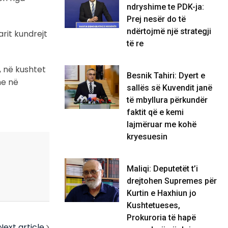
ndryshime te PDK-ja:
Prej nesër do të
ndërtojmë një strategji
arit kundrejt
të re
 në kushtet
Besnik Tahiri: Dyert e
he në
sallës së Kuvendit janë
të mbyllura përkundër
faktit që e kemi
lajmëruar me kohë
kryesuesin
Maliqi: Deputetët t’i
drejtohen Supremes për
Kurtin e Haxhiun jo
Kushtetueses,
Prokuroria të hapë
Next article