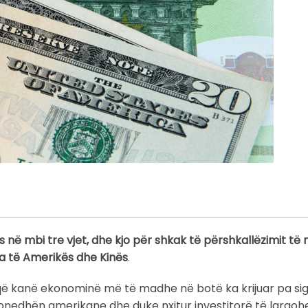
os në mbi tre vjet, dhe kjo për shkak të përshkallëzimit t
a të Amerikës dhe Kinës
.
 që kanë ekonominë më të madhe në botë ka krijuar pa sig
monedhën amerikane dhe duke nxitur investitorë të largo