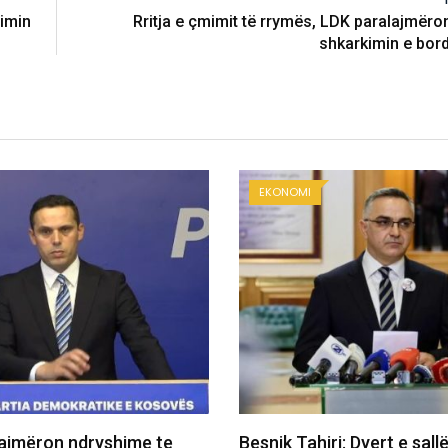
cimin
Rritja e çmimit të rrymës, LDK paralajmëro
shkarkimin e bord
EKONOMI
i: Dyert e sallës së
Maliqi: Deputetët t’i drej