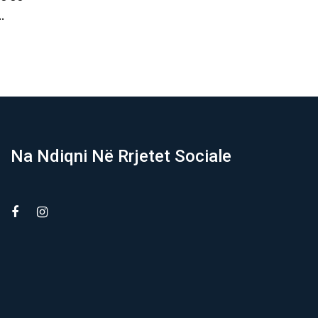
xhiun jo…
Banjë të Istogut,…
07/08/2026
Na Ndiqni Në Rrjetet Sociale