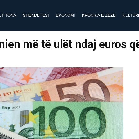
ET TONA
SHËNDETËSI
EKONOMI
KRONIKA E ZEZË
KULTUR
nien më të ulët ndaj euros q