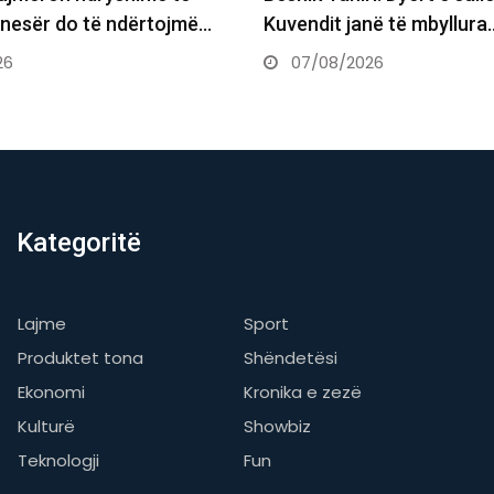
në të mbyllura…
Supremes për Kurtin e Ha
26
07/08/2026
Kategoritë
Lajme
Sport
Produktet tona
Shëndetësi
Ekonomi
Kronika e zezë
Kulturë
Showbiz
Teknologji
Fun