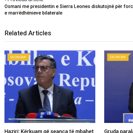
Osmani me presidentin e Sierra Leones diskutojnë për for
e marrëdhënieve bilaterale
Related Articles
EKONOMI
EKONOMI
Gruda paralajmëron ndryshime te
Besnik Tahir