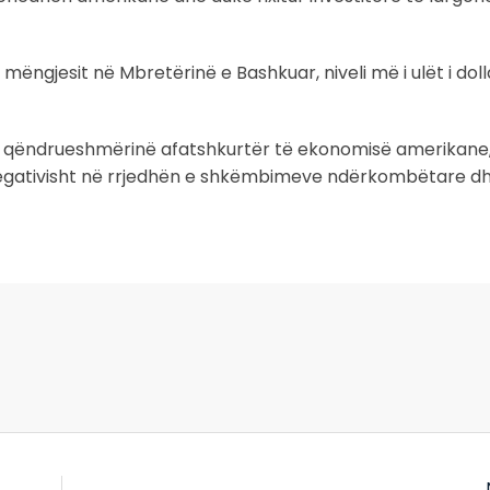
ëngjesit në Mbretërinë e Bashkuar, niveli më i ulët i doll
në qëndrueshmërinë afatshkurtër të ekonomisë amerikane,
ë negativisht në rrjedhën e shkëmbimeve ndërkombëtare d