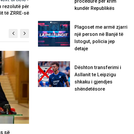
procedurë për krim
n rezolutë për
kundër Republikës
it të ZRRE-së
Plagoset me armë zjarri
një person në Banjë të
Istogut, policia jep
detaje
EKONOMI
Dështon transferimi i
Asllanit te Leipzigu
shkaku i gjendjes
shëndetësore
tohen
Plagoset me armë zjarri një person në