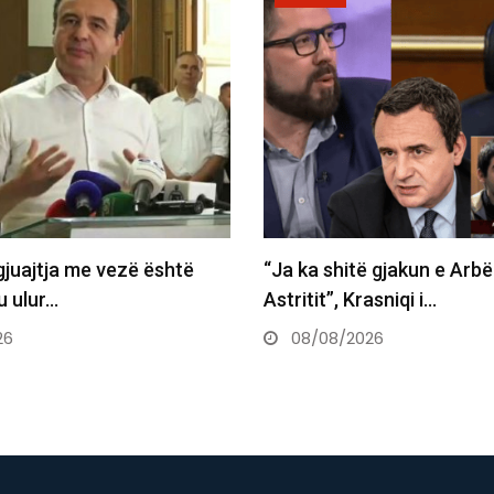
është
“Ja ka shitë gjakun e Arbënorit e
K
Astritit”, Krasniqi i…
s
08/08/2026