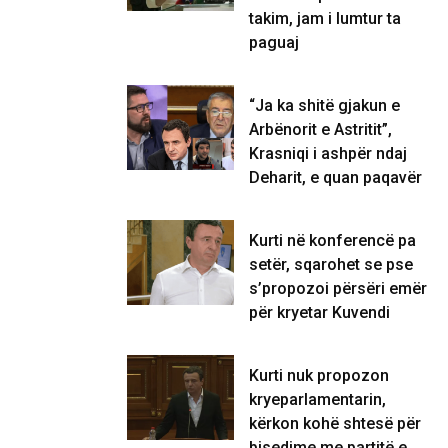
takim, jam i lumtur ta
paguaj
“Ja ka shitë gjakun e
Arbënorit e Astritit”,
Krasniqi i ashpër ndaj
Deharit, e quan paqavër
Kurti në konferencë pa
setër, sqarohet se pse
s’propozoi përsëri emër
për kryetar Kuvendi
Kurti nuk propozon
kryeparlamentarin,
kërkon kohë shtesë për
bisedime me partitë e