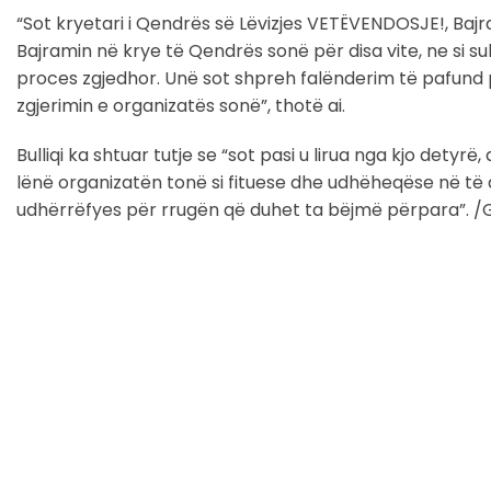
“Sot kryetari i Qendrës së Lëvizjes VETËVENDOSJE!, Baj
Bajramin në krye të Qendrës sonë për disa vite, ne si s
proces zgjedhor. Unë sot shpreh falënderim të pafund pë
zgjerimin e organizatës sonë”, thotë ai.
Bulliqi ka shtuar tutje se “sot pasi u lirua nga kjo detyr
lënë organizatën tonë si fituese dhe udhëheqëse në të dy n
udhërrëfyes për rrugën që duhet ta bëjmë përpara”. /