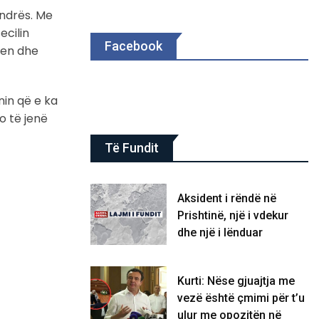
endrës. Me
ecilin
Facebook
jen dhe
nin që e ka
o të jenë
Të Fundit
Aksident i rëndë në
Prishtinë, një i vdekur
dhe një i lënduar
Kurti: Nëse gjuajtja me
vezë është çmimi për t’u
ulur me opozitën në