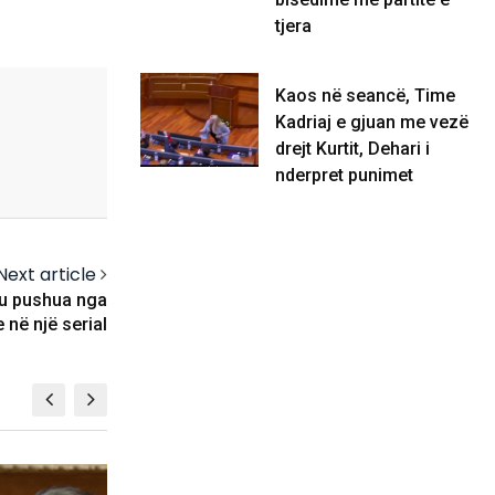
tjera
Kaos në seancë, Time
Kadriaj e gjuan me vezë
drejt Kurtit, Dehari i
nderpret punimet
Next article
 u pushua nga
 në një serial
KOSOVË
KOSOVË