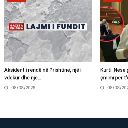
 në Prishtinë, një i
Kurti: Nëse gjuajtja me vezë 
…
çmimi për t’u ulur…
08/08/2026