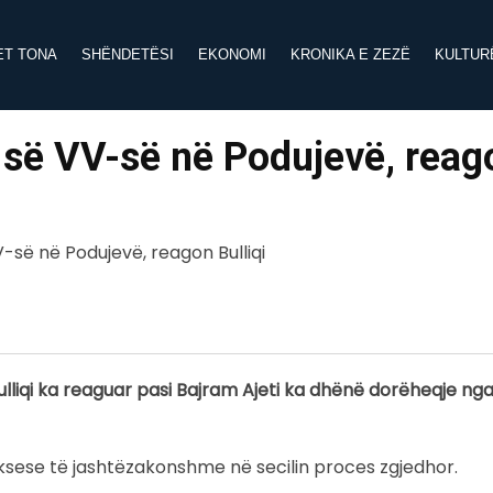
ET TONA
SHËNDETËSI
EKONOMI
KRONIKA E ZEZË
KULTUR
 së VV-së në Podujevë, reag
Bulliqi ka reaguar pasi Bajram Ajeti ka dhënë dorëheqje ng
uksese të jashtëzakonshme në secilin proces zgjedhor.