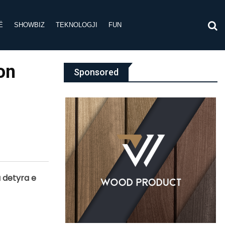
Ë
SHOWBIZ
TEKNOLOGJI
FUN
on
Sponsored
a detyra e