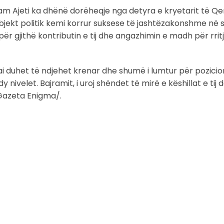
ram Ajeti ka dhënë dorëheqje nga detyra e kryetarit të Q
ubjekt politik kemi korrur suksese të jashtëzakonshme në s
r gjithë kontributin e tij dhe angazhimin e madh për rrit
ë, ai duhet të ndjehet krenar dhe shumë i lumtur për pozicio
ivelet. Bajramit, i uroj shëndet të mirë e këshillat e tij d
Gazeta Enigma/.