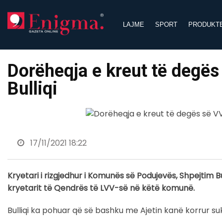
Skip
to
LAJME
SPORT
PRODUKT
content
Dorëheqja e kreut të degës
Bulliqi
17/11/2021 18:22
Kryetari i rizgjedhur i Komunës së Podujevës, Shpejtim 
kryetarit të Qendrës të LVV-së në këtë komunë.
Bulliqi ka pohuar që së bashku me Ajetin kanë korrur s