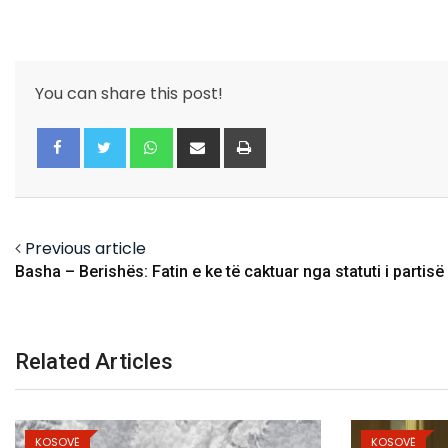
You can share this post!
Whatsapp
Share
Print
via
Email
Facebook
Twitter
Previous article
Basha – Berishës: Fatin e ke të caktuar nga statuti i partisë
Related Articles
KOSOVË