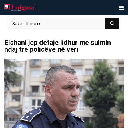
Skip
to
content
Elshani jep detaje lidhur me sulmin
ndaj tre policëve në veri