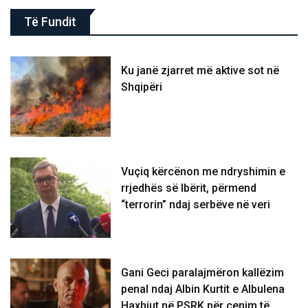
Të Fundit
Ku janë zjarret më aktive sot në
Shqipëri
Vuçiq kërcënon me ndryshimin e
rrjedhës së Ibërit, përmend
“terrorin” ndaj serbëve në veri
Gani Geci paralajmëron kallëzim
penal ndaj Albin Kurtit e Albulena
Haxhiut në PSRK për cenim të