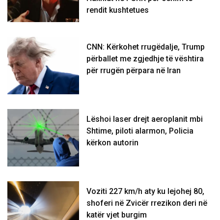
rendit kushtetues
CNN: Kërkohet rrugëdalje, Trump
përballet me zgjedhje të vështira
për rrugën përpara në Iran
Lëshoi laser drejt aeroplanit mbi
Shtime, piloti alarmon, Policia
kërkon autorin
Voziti 227 km/h aty ku lejohej 80,
shoferi në Zvicër rrezikon deri në
katër vjet burgim