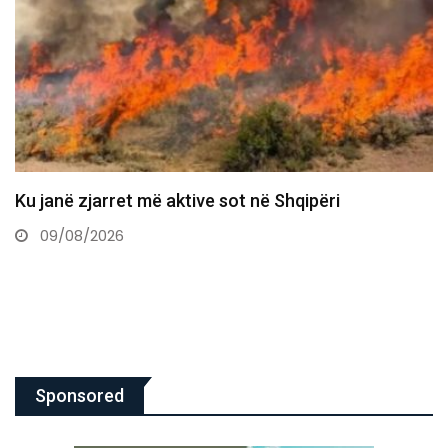
Vuçiq kërcënon me ndryshimin e rrjedhës së Ibërit,
përmend “terrorin”…
09/08/2026
Sponsored