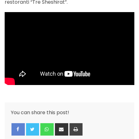
restoranti “Tre Sheshirat”.
You can share this post!
Whatsapp
Share
Print
via