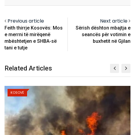
Email
Previous article
Next article
Feith thirrje Kosovës: Mos
Sërish dështon mbajtja e
e merrni të mirëqenë
seancës për votimin e
mbështetjen e SHBA-së
buxhetit në Gjilan
tani e tutje
Related Articles
KOSOVË