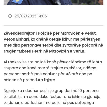
25/02/2025 14:06
Zëvendësdrejtori i Policisë për Mitrovicën e Veriut,
Veton Elshani, ka dhënë detaje lidhur me përleshjen
mes disa personave serbë dhe zyrtarëve policorë në
rrugën “Mbreti Petri” në Mitrovicën e Veriut.
Ai theksoi se tre policë kanë pësuar lëndime të lehta
trupore dhe kanë marrë trajtim mjekësor, ndërsa
personat serbë janë ndaluar për 48 orë dhe po
ndiqen në procedura ligjore.
Ngjarja ka ndodhur pasi një grup deri në 10 persona,
të cilët kishin qenë duke festuar dhe ishin në gjendje
të dehur, u përleshën me policinë pas daljes nga