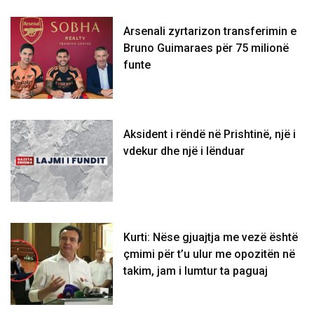
Arsenali zyrtarizon transferimin e
Bruno Guimaraes për 75 milionë
funte
Aksident i rëndë në Prishtinë, një i
vdekur dhe një i lënduar
Kurti: Nëse gjuajtja me vezë është
çmimi për t’u ulur me opozitën në
takim, jam i lumtur ta paguaj