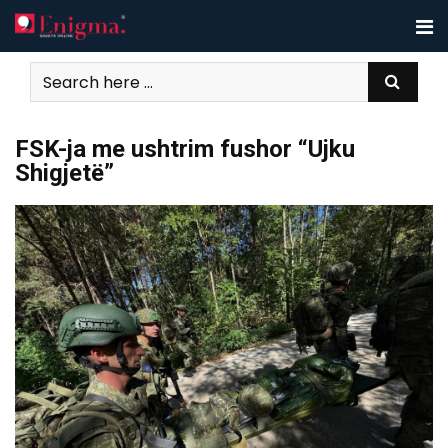
Skip
to
content
FSK-ja me ushtrim fushor “Ujku
Shigjetë”