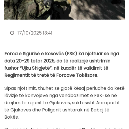
17/10/2025 13:41
Forca e Sigurisë e Kosovës (FSK) ka njoftuar se nga
data 20-29 tetor 2025, do të realizojë ushtrimin
fushor “Ujku Shigjetë”, në kuadër të validimit të
Regjimentit të tretë të Forcave Tokësore.
Sipas njoftimit, thuhet se gjatë kësaj periudhe do ketë
lëvizje të konvojeve nga vendbazimet e FSK-së në
drejtim të rajonit të Gjakovës, saktësisht Aeroportit
të Gjakovës dhe Poligonit ushtarak në Babaj të
Bokës.