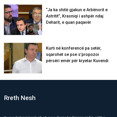
“Ja ka shitë gjakun e Arbënorit e
Astritit”, Krasniqi i ashpër ndaj
Deharit, e quan paqavër
Kurti në konferencë pa setër,
sqarohet se pse s’propozoi
përsëri emër për kryetar Kuvendi
Rreth Nesh