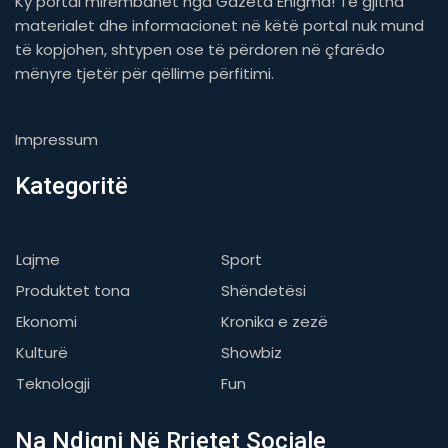
Ky portal mirëmbahet nga Gazeta Enigma! Të gjitha
materialet dhe informacionet në këtë portal nuk mund
të kopjohen, shtypen ose të përdoren në çfarëdo
mënyre tjetër për qëllime përfitimi.
Impressum
Kategoritë
Lajme
Sport
Produktet tona
Shëndetësi
Ekonomi
Kronika e zezë
Kulturë
Showbiz
Teknologji
Fun
Na Ndiqni Në Rrjetet Sociale