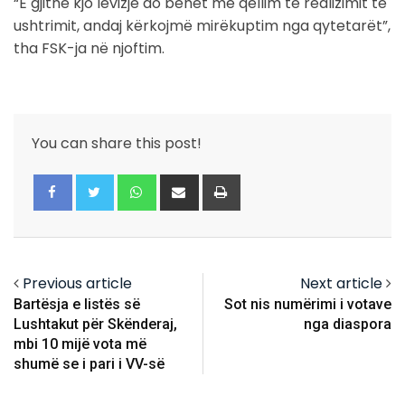
“E gjithë kjo lëvizje do bëhet me qëllim të realizimit të
ushtrimit, andaj kërkojmë mirëkuptim nga qytetarët”,
tha FSK-ja në njoftim.
You can share this post!
Whatsapp
Share
Print
via
Email
Previous article
Next article
Bartësja e listës së
Sot nis numërimi i votave
Lushtakut për Skënderaj,
nga diaspora
mbi 10 mijë vota më
shumë se i pari i VV-së