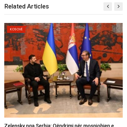
Related Articles
KOSOVË
Aksident i rëndë në Prishtinë, një i vdekur dhe një…