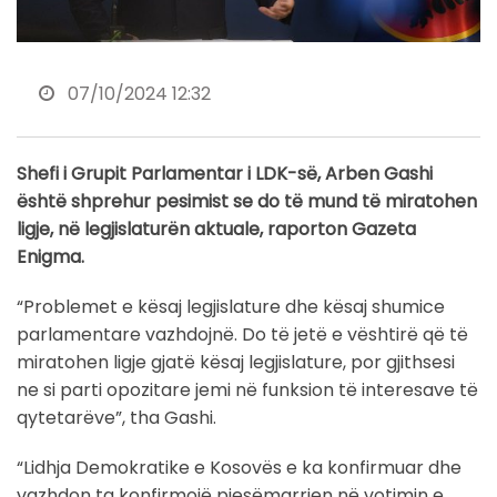
07/10/2024 12:32
Shefi i Grupit Parlamentar i LDK-së, Arben Gashi
është shprehur pesimist se do të mund të miratohen
ligje, në legjislaturën aktuale, raporton Gazeta
Enigma.
“Problemet e kësaj legjislature dhe kësaj shumice
parlamentare vazhdojnë. Do të jetë e vështirë që të
miratohen ligje gjatë kësaj legjislature, por gjithsesi
ne si parti opozitare jemi në funksion të interesave të
qytetarëve”, tha Gashi.
“Lidhja Demokratike e Kosovës e ka konfirmuar dhe
vazhdon ta konfirmojë pjesëmarrjen në votimin e