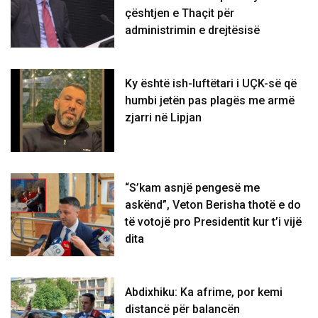
çështjen e Thaçit për
administrimin e drejtësisë
Ky është ish-luftëtari i UÇK-së që
humbi jetën pas plagës me armë
zjarri në Lipjan
“S’kam asnjë pengesë me
askënd”, Veton Berisha thotë e do
të votojë pro Presidentit kur t’i vijë
dita
Abdixhiku: Ka afrime, por kemi
distancë për balancën