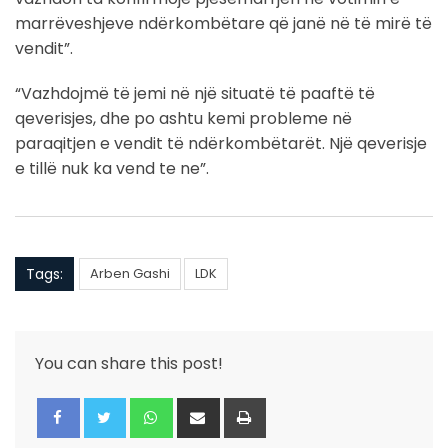
marrëveshjeve ndërkombëtare që janë në të mirë të
vendit”.
“Vazhdojmë të jemi në një situatë të paaftë të
qeverisjes, dhe po ashtu kemi probleme në
paraqitjen e vendit të ndërkombëtarët. Një qeverisje
e tillë nuk ka vend te ne”.
Tags:
Arben Gashi
LDK
You can share this post!
Whatsapp
Share
Print
via