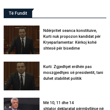
Të Fundit
Ndërpritet seanca konstituive,
Kurti nuk propozon kandidat për
Kryeparlamentar: Kërkoj kohë
shtesë për bisedime
Kurti: Zgjedhjet erdhën pas
moszgjedhjes së presidentit, tani
duhet stabilitet politik
Më 10, 11 dhe 14
shtator deklaratat përmbyllëse në