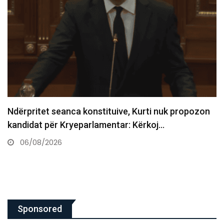
Kurti: Zgjedhjet erdhën pas moszgjedhjes së
presidentit, tani duhet stabilitet…
06/08/2026
Sponsored