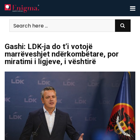
Skip
to
content
Gashi: LDK-ja do t’i votojë
marrëveshjet ndërkombëtare, por
miratimi i ligjeve, i vështirë