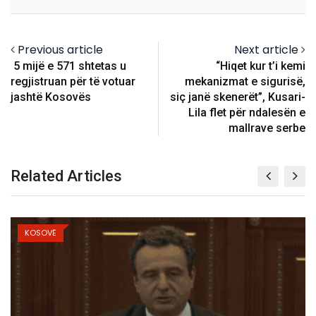
Email
Previous article
Next article
5 mijë e 571 shtetas u
“Hiqet kur t’i kemi
regjistruan për të votuar
mekanizmat e sigurisë,
jashtë Kosovës
siç janë skenerët”, Kusari-
Lila flet për ndalesën e
mallrave serbe
Related Articles
KOSOVË