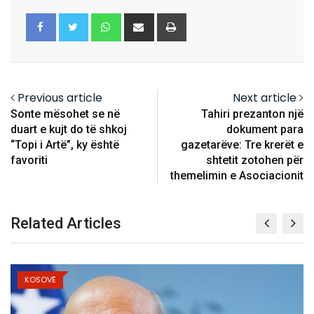
Whatsapp
Share
Print
via
Email
Previous article
Next article
Sonte mësohet se në
Tahiri prezanton një
duart e kujt do të shkoj
dokument para
“Topi i Artë”, ky është
gazetarëve: Tre krerët e
favoriti
shtetit zotohen për
themelimin e Asociacionit
Related Articles
KOSOVË