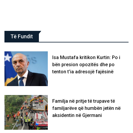
Të Fundit
Isa Mustafa kritikon Kurtin: Po i
bën presion opozitës dhe po
tenton t’ia adresojë fajësinë
​Familja në pritje të trupave të
familjarëve që humbën jetën në
aksidentin në Gjermani