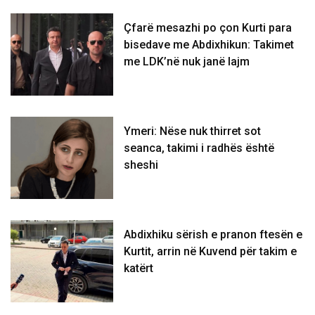
Çfarë mesazhi po çon Kurti para
bisedave me Abdixhikun: Takimet
me LDK’në nuk janë lajm
Ymeri: Nëse nuk thirret sot
seanca, takimi i radhës është
sheshi
Abdixhiku sërish e pranon ftesën e
Kurtit, arrin në Kuvend për takim e
katërt