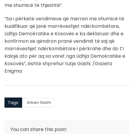
me shumicë të thjeshtë”.
“Sa i përketë vendimeve që merren me shumicë të
kualifikuar që janë marrëveshjet ndërkombëtare,
Lidhja Demokratike e Kosovës e ka deklaruar dhe e
konfirmon se qëndron pranë vendimit të saj që
marrëveshjet ndërkombëtare i përkrahë dhe do t’i
kalojë ato për aq sa varet nga Lidhja Demokratike e
Kosovës”, është shprehur tutje Gashi. /Gazeta
Enigma
Tags:
Arben Gashi
You can share this post!