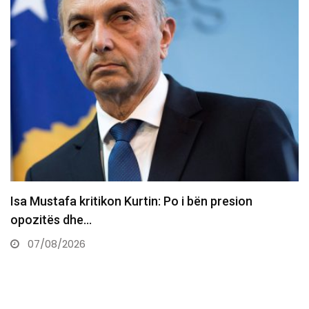
​Familja në pritje të trupave të familjarëve që
humbën jetën…
07/08/2026