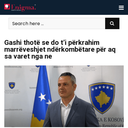
Skip
to
content
Gashi thotë se do t’i përkrahim
marrëveshjet ndërkombëtare për aq
sa varet nga ne