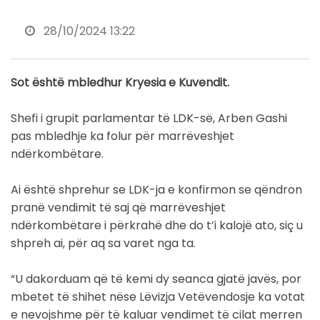
28/10/2024 13:22
Sot është mbledhur Kryesia e Kuvendit.
Shefi i grupit parlamentar të LDK-së, Arben Gashi
pas mbledhje ka folur për marrëveshjet
ndërkombëtare.
Ai është shprehur se LDK-ja e konfirmon se qëndron
pranë vendimit të saj që marrëveshjet
ndërkombëtare i përkrahë dhe do t’i kalojë ato, siç u
shpreh ai, për aq sa varet nga ta.
“U dakorduam që të kemi dy seanca gjatë javës, por
mbetet të shihet nëse Lëvizja Vetëvendosje ka votat
e nevojshme për të kaluar vendimet të cilat merren