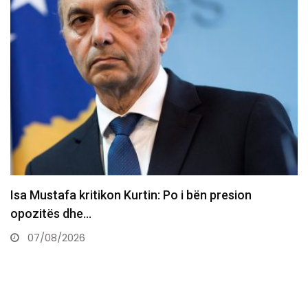
​Familja në pritje të trupave të familjarëve që
humbën jetën…
07/08/2026