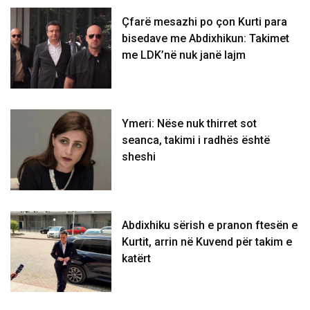
Çfarë mesazhi po çon Kurti para
bisedave me Abdixhikun: Takimet
me LDK’në nuk janë lajm
Ymeri: Nëse nuk thirret sot
seanca, takimi i radhës është
sheshi
Abdixhiku sërish e pranon ftesën e
Kurtit, arrin në Kuvend për takim e
katërt