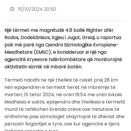
15/10/2024 20:50
Një tërmet me magnitudë 4.8 ballë Righter afër
Rodos, Dodekánisos, Egjeu i Jugut, Greqi, u raportua
pak më parë nga Qendra Sizmologjike Evropiane-
Mesdhetare (EMSC), e konsideruar si një nga
agjencitë kryesore ndërkombëtare që monitorojnë
aktivitetin sizmik në mbarë botën.
Tërmeti ndodhi në një thellësi të cekët prej 28 km
nën epiqendrën e tërmetit herët në mbrëmje të
martën, 15 tetor 2024, në orën 19:54 me orën lokale.
Madhësia e saktë, epiqendra dhe thellësia e tërmetit
mund të rishikohen brenda orëve ose minutave të
ardhshme pasi sizmologët shqyrtojnë të dhënat dhe
përsosin llogaritjet e tyre, ose kur agjencitë e tjera