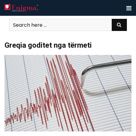
Skip
to
content
Greqia goditet nga tërmeti