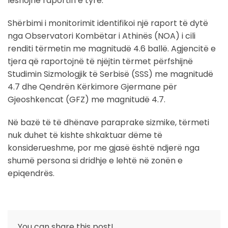
lëshojnë raportin e tyre.
Shërbimi i monitorimit identifikoi një raport të dytë
nga Observatori Kombëtar i Athinës (NOA) i cili
renditi tërmetin me magnitudë 4.6 ballë. Agjencitë e
tjera që raportojnë të njëjtin tërmet përfshijnë
Studimin Sizmologjik të Serbisë (SSS) me magnitudë
4.7 dhe Qendrën Kërkimore Gjermane për
Gjeoshkencat (GFZ) me magnitudë 4.7.
Në bazë të të dhënave paraprake sizmike, tërmeti
nuk duhet të kishte shkaktuar dëme të
konsiderueshme, por me gjasë është ndjerë nga
shumë persona si dridhje e lehtë në zonën e
epiqendrës.
You can share this post!