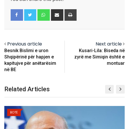
Whatsapp
Share
Print
via
Email
Previous article
Next article
Besnik Bislimi e uron
Kusari-Lila: Biseda në
Shqipërinë për hapjen e
zyrë me Simiqin është e
kapitujve për anëtarësim
montuar
në BE
Related Articles
BOTË