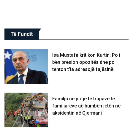
Të Fundit
Isa Mustafa kritikon Kurtin: Po i
bën presion opozitës dhe po
tenton t’ia adresojë fajësinë
​Familja në pritje të trupave të
familjarëve që humbën jetën në
aksidentin në Gjermani