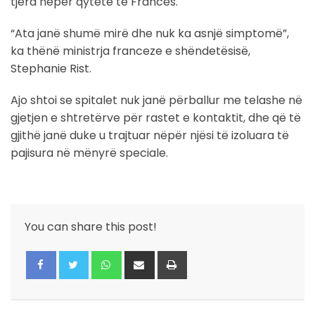
tjera nëpër qytete të Francës.
“Ata janë shumë mirë dhe nuk ka asnjë simptomë”,
ka thënë ministrja franceze e shëndetësisë,
Stephanie Rist.
Ajo shtoi se spitalet nuk janë përballur me telashe në
gjetjen e shtretërve për rastet e kontaktit, dhe që të
gjithë janë duke u trajtuar nëpër njësi të izoluara të
pajisura në mënyrë speciale.
You can share this post!
Whatsapp
Share
Print
via
Email