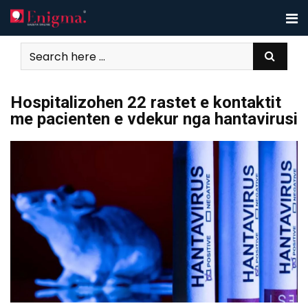
Skip
to
content
Hospitalizohen 22 rastet e kontaktit
me pacienten e vdekur nga hantavirusi