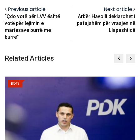
Previous article
Next article
“Çdo votë për LVV është
Arbër Havolli deklarohet i
votë për lejimin e
pafajshëm për vrasjen në
martesave burrë me
Llapashticë
burrë”
Related Articles
BOTË