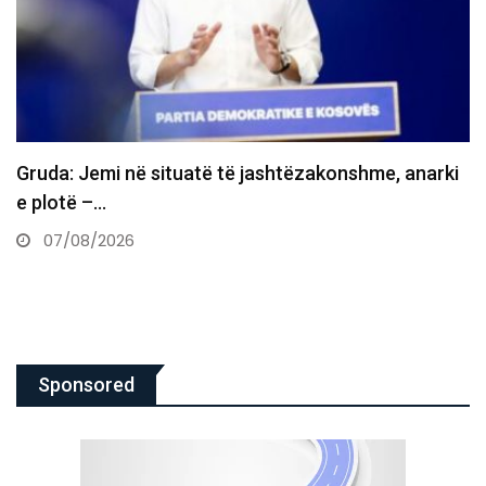
Lajm i rëndë: Ndahet nga jeta në moshën 42-vjeçare
Ferd…
07/08/2026
Sponsored