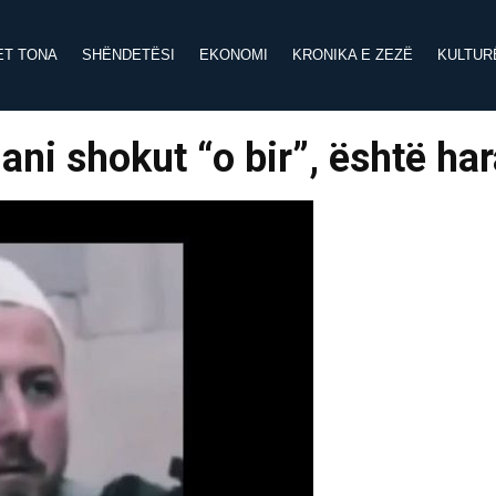
ET TONA
SHËNDETËSI
EKONOMI
KRONIKA E ZEZË
KULTUR
ani shokut “o bir”, është ha