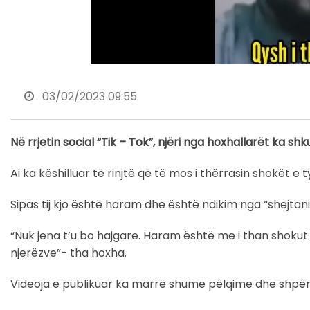
03/02/2023 09:55
Në rrjetin social “Tik – Tok”, njëri nga hoxhallarët ka shkua
Ai ka këshilluar të rinjtë që të mos i thërrasin shokët e 
Sipas tij kjo është haram dhe është ndikim nga “shejtani
“Nuk jena t’u bo hajgare. Haram është me i than shokut “
njerëzve”- tha hoxha.
Videoja e publikuar ka marrë shumë pëlqime dhe shpër