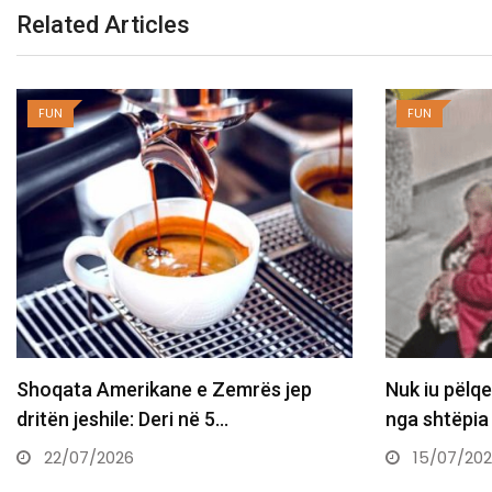
Related Articles
FUN
FUN
Shoqata Amerikane e Zemrës jep
Nuk iu pëlqe
dritën jeshile: Deri në 5…
nga shtëpia
22/07/2026
15/07/20