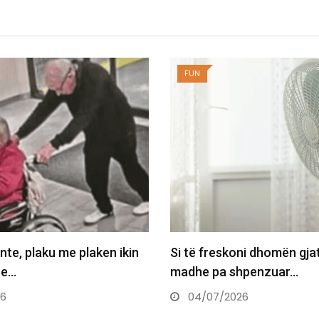
FUN
nte, plaku me plaken ikin
Si të freskoni dhomën gja
 e…
madhe pa shpenzuar…
26
04/07/2026