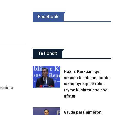
Facebook
Të Fundit
Haziri: Kërkuam që
seanca të mbahet sonte
në mënyrë që të ruhet
runin e
fryme kushtetuese dhe
afatet
Gruda paralajmëron