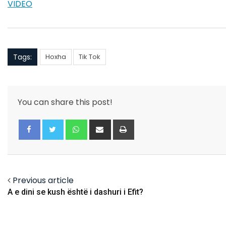
VIDEO
Tags:
Hoxha
Tik Tok
You can share this post!
Whatsapp
Share
Print
via
Email
Facebook
Twitter
Previous article
A e dini se kush është i dashuri i Efit?