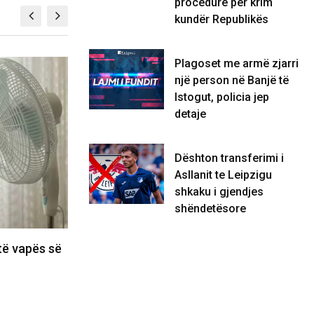
procedurë për krim
kundër Republikës
Plagoset me armë zjarri
FUN
një person në Banjë të
Istogut, policia jep
detaje
Dështon transferimi i
Asllanit te Leipzigu
shkaku i gjendjes
shëndetësore
të vapës së
Horoskopi 20 qershor, çfarë kanë
rezervuar yjet për shenjën tuaj
20/06/2026