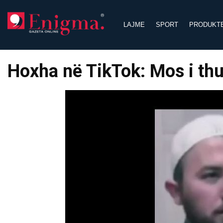
Skip
to
LAJME
SPORT
PRODUKT
content
Hoxha në TikTok: Mos i thu