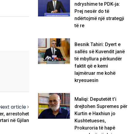
ndryshime te PDK-ja:
Prej nesër do të
ndërtojmë një strategji
të re
Besnik Tahiri: Dyert e
sallës së Kuvendit janë
të mbyllura përkundër
faktit që e kemi
lajmëruar me kohë
kryesuesin
Maliqi: Deputetët t’i
Next article
drejtohen Supremes për
Kurtin e Haxhiun jo
er, arrestohet
rtari në Gjilan
Kushtetueses,
Prokuroria të hapë