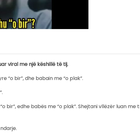
r viral me një këshillë të tij.
tyre “o bir”, dhe babain me “o plak”.
”.
o bir”, edhe babës me “o plak”. Shejtani vllëzër luan me t
ndarje.