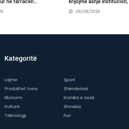
r në tarracën…
krijojmë asnjë institucion, p
06/08/2026
Kategoritë
Lajme
Sport
Produktet tona
Shëndetësi
Ekonomi
Kronika e zezë
Kulturë
Showbiz
Teknologji
Fun