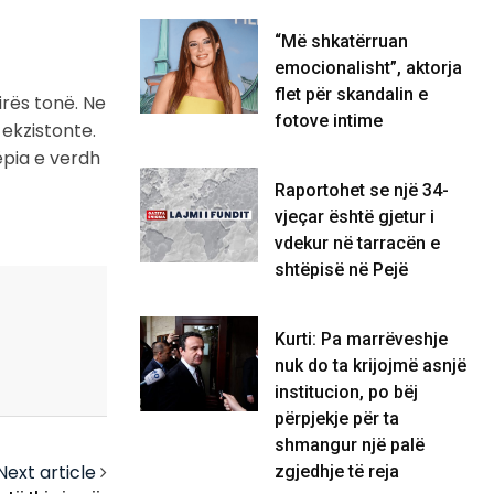
“Më shkatërruan
emocionalisht”, aktorja
flet për skandalin e
irës tonë. Ne
fotove intime
 ekzistonte.
ëpia e verdh
Raportohet se një 34-
vjeçar është gjetur i
vdekur në tarracën e
shtëpisë në Pejë
Kurti: Pa marrëveshje
nuk do ta krijojmë asnjë
institucion, po bëj
përpjekje për ta
shmangur një palë
Next article
zgjedhje të reja