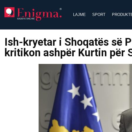
Skip
to
LAJME
SPORT
PRODUKT
content
Ish-kryetar i Shoqatës së 
kritikon ashpër Kurtin për 