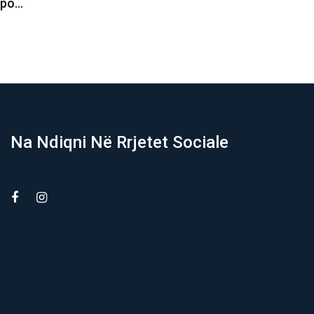
o…
mbahet seanca…
K
06/08/2026
Na Ndiqni Në Rrjetet Sociale