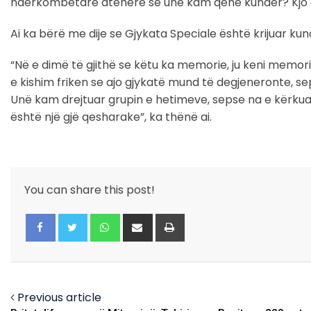
ndërkombëtare atëherë se unë kam qenë kundër? Kjo ësh
Ai ka bërë me dije se Gjykata Speciale është krijuar kun
“Në e dimë të gjithë se këtu ka memorie, ju keni memorie
e kishim friken se ajo gjykatë mund të degjeneronte, se
Unë kam drejtuar grupin e hetimeve, sepse na e kërkua
është një gjë qesharake”, ka thënë ai.
You can share this post!
Whatsapp
Share
Print
via
Email
Facebook
Twitter
Previous article