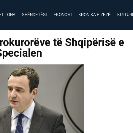
ET TONA
SHËNDETËSI
EKONOMI
KRONIKA E ZEZË
KULTUR
Prokurorëve të Shqipërisë e
Specialen