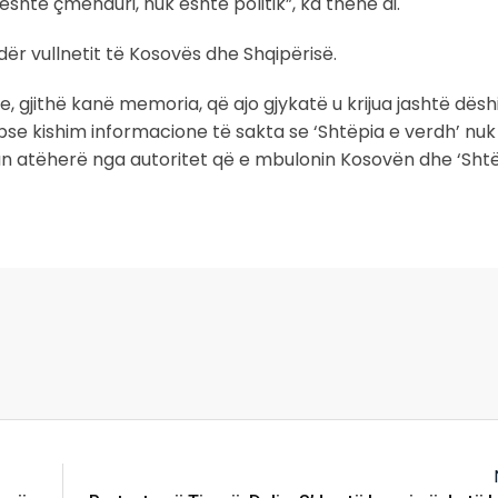
të çmenduri, nuk është politik”, ka thënë ai.
dër vullnetit të Kosovës dhe Shqipërisë.
, gjithë kanë memoria, që ajo gjykatë u krijua jashtë dësh
pse kishim informacione të sakta se ‘Shtëpia e verdh’ nuk
n atëherë nga autoritet që e mbulonin Kosovën dhe ‘Sht