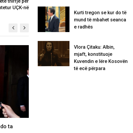
të thirrje për
tetur UÇK-në
Kurti tregon se kur do të
mund të mbahet seanca
e radhës
Vlora Çitaku: Albin,
KOSOVË
mjaft, konstituoje
Kuvendin e lëre Kosovën
të ecë përpara
 ta
Kurti tregon se kur do të mund të
V