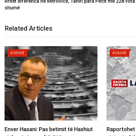
Rritet diferenca në Mitrovicë, Tahiri para Pecit me 228 vot
shumë
Related Articles
KOSOVË
KOSOVË
nver Hasani: Pas betimit të Haxhiut
Raportohet se 