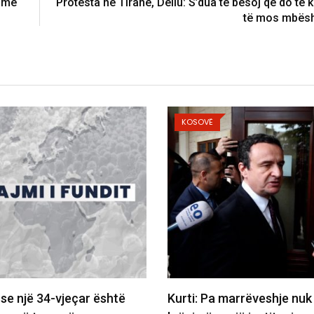
a më
Protesta në Tiranë, Deliu: S’dua të besoj që do të ke
të mos mbësh
KOSOVË
një 34-vjeçar është
Kurti: Pa marrëveshje nuk do