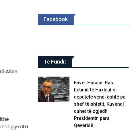
Facebook
Të Fundit
rë Albin
Enver Hasani: Pas
betimit të Haxhiut si
deputete vendi është pa
shef të shtetit, Kuvendi
duhet të zgjedh
Presidentin para
ithë
Qeverisë
ohet gjykata