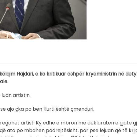
ëlqim Hajdari, e ka kritikuar ashpër kryeministrin në dety
ale.
luan artistin.
 se ajo çka po bën Kurti është çmenduri.
 tregohet artist. Ky edhe e mbron me deklaratën e gjatë gj
që ato po mbahen padrejtësisht, por pse lejuan që të krij