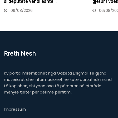
i deputete vendi është…
gjetur i vdeku
06/08/2026
06/08/2026
Rreth Nesh
Ky portal mirëmbahet nga Gazeta Enigma! Të gjitha
materialet dhe informacionet në këtë portal nuk mund
të kopjohen, shtypen ose të përdoren në çfarëdo
mënyre tjetër për qëllime përfitimi.
Impressum