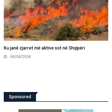
Vuçiq kërcënon me ndryshimin e rrjedhës së Ibërit,
përmend “terrorin”…
09/08/2026
Sponsored