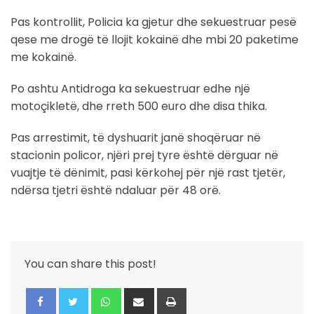
Pas kontrollit, Policia ka gjetur dhe sekuestruar pesë
qese me drogë të llojit kokainë dhe mbi 20 paketime
me kokainë.
Po ashtu Antidroga ka sekuestruar edhe një
motoçikletë, dhe rreth 500 euro dhe disa thika.
Pas arrestimit, të dyshuarit janë shoqëruar në
stacionin policor, njëri prej tyre është dërguar në
vuajtje të dënimit, pasi kërkohej për një rast tjetër,
ndërsa tjetri është ndaluar për 48 orë.
You can share this post!
Whatsapp
Share
Print
via