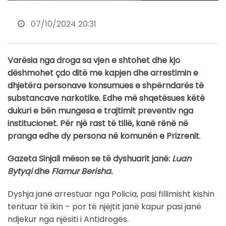
07/10/2024 20:31
Varësia nga droga sa vjen e shtohet dhe kjo
dëshmohet çdo ditë me kapjen dhe arrestimin e
dhjetëra personave konsumues e shpërndarës të
substancave narkotike. Edhe më shqetësues këtë
dukuri e bën mungesa e trajtimit preventiv nga
institucionet. Për një rast të tillë, kanë rënë në
pranga edhe dy persona në komunën e Prizrenit
.
Gazeta Sinjali mëson se të dyshuarit janë:
Luan
Bytyqi
dhe
Flamur Berisha.
Dyshja janë arrestuar nga Policia, pasi fillimisht kishin
tentuar të ikin – por të njëjtit janë kapur pasi janë
ndjekur nga njësiti i Antidrogës.