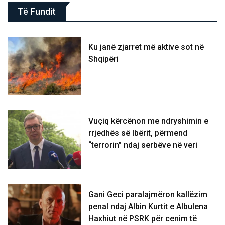
Të Fundit
Ku janë zjarret më aktive sot në
Shqipëri
Vuçiq kërcënon me ndryshimin e
rrjedhës së Ibërit, përmend
“terrorin” ndaj serbëve në veri
Gani Geci paralajmëron kallëzim
penal ndaj Albin Kurtit e Albulena
Haxhiut në PSRK për cenim të