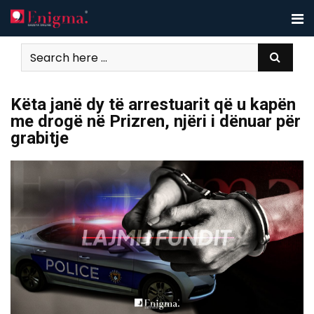
Skip
to
content
Këta janë dy të arrestuarit që u kapën
me drogë në Prizren, njëri i dënuar për
grabitje