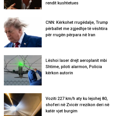
rendit kushtetues
CNN: Kërkohet rrugëdalje, Trump
përballet me zgjedhje të vështira
për rrugën përpara në Iran
Lëshoi laser drejt aeroplanit mbi
Shtime, piloti alarmon, Policia
kërkon autorin
Voziti 227 km/h aty ku lejohej 80,
shoferi në Zvicër rrezikon deri në
katër vjet burgim