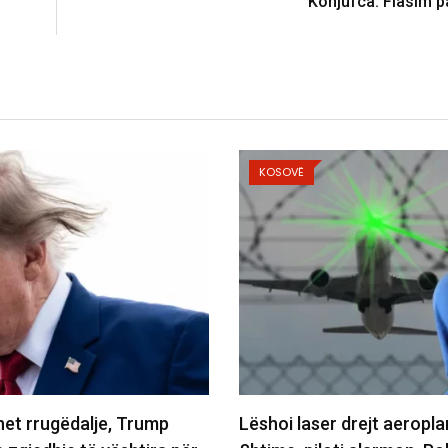
Konjufca: Flasim p
KOSOVË
 drejt aeroplanit mbi
Voziti 227 km/h aty ku lej