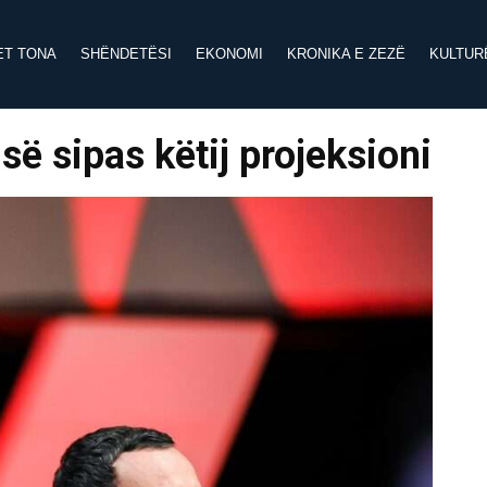
ET TONA
SHËNDETËSI
EKONOMI
KRONIKA E ZEZË
KULTUR
së sipas këtij projeksioni