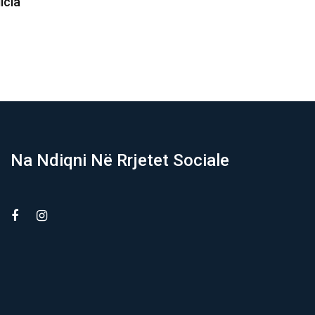
pretendime mbi Ngushticën e…
09/08/2026
Na Ndiqni Në Rrjetet Sociale