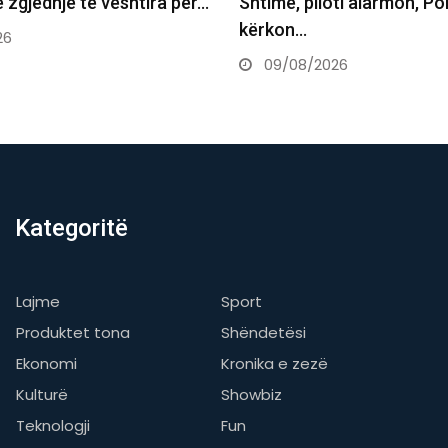
ti alarmon, Policia
shoferi në Zvicër…
09/08/2026
26
Kategoritë
Lajme
Sport
Produktet tona
Shëndetësi
Ekonomi
Kronika e zezë
Kulturë
Showbiz
Teknologji
Fun