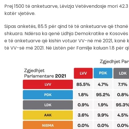
Prej 1500 të anketuarve, Lëvizja Vetëvendosje mori 42.3 
katër vjetëve.
Sipas anketës, 85.5 për qind të të anketuarve që thanë s
shkuara. Ndërsa ka qenë Lidhja Demokratike e Kosovës a
e të anketuarve që kishin votuar VV-në më 2021, kanë k
të VV-së më 2021. Në Listën për Familje kaluan 1.8 për qi