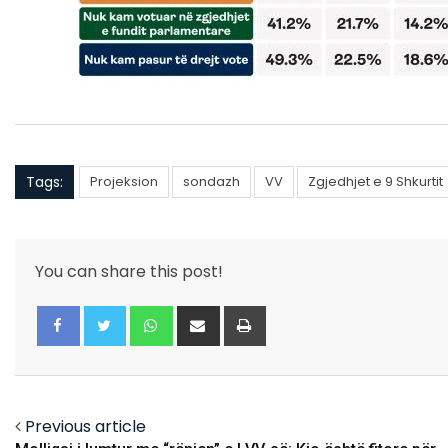
Tags:
Projeksion
sondazh
VV
Zgjedhjet e 9 Shkurtit
You can share this post!
Whatsapp
Share
Print
via
Email
Facebook
Twitter
Previous article