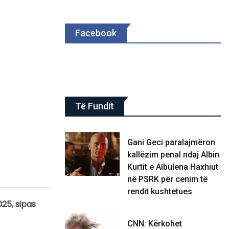
Facebook
Të Fundit
Gani Geci paralajmëron
kallëzim penal ndaj Albin
Kurtit e Albulena Haxhiut
në PSRK për cenim të
rendit kushtetues
025, sipas
CNN: Kërkohet