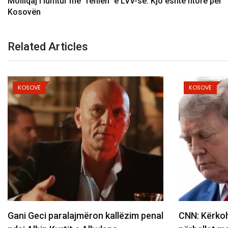
Molliqaj i lumtur me “rënien” e LVV-së: Kjo është fitore për
Kosovën
Related Articles
KOSOVË
KOSOVË
CNN: Kërkohet rrugëdalje, Trump
Lëshoi laser