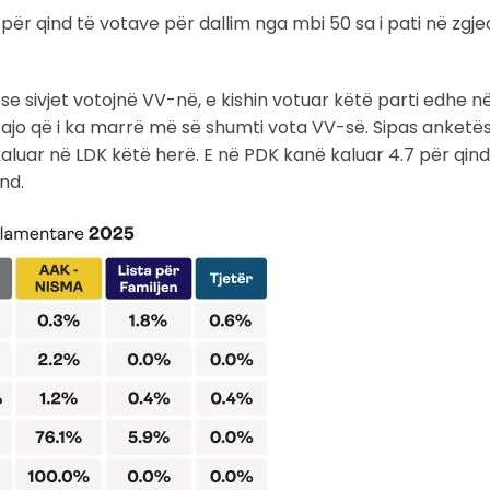
për qind të votave për dallim nga mbi 50 sa i pati në zgje
e sivjet votojnë VV-në, e kishin votuar këtë parti edhe në
jo që i ka marrë më së shumti vota VV-së. Sipas anketës,
aluar në LDK këtë herë. E në PDK kanë kaluar 4.7 për qin
nd.