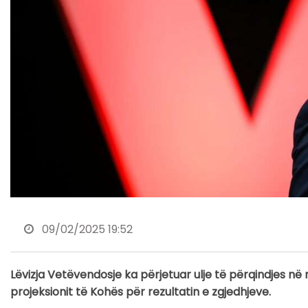
09/02/2025 19:52
Lëvizja Vetëvendosje ka përjetuar ulje të përqindjes në r
projeksionit të Kohës për rezultatin e zgjedhjeve.