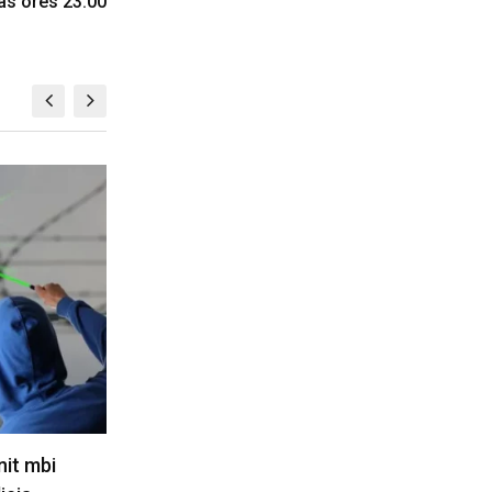
as orës 23:00
KOSOVË
ohej 80,
Si Irani, ashtu edhe Omani kanë