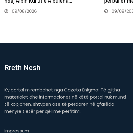
përballet me zgjedhje të vështira për…
Shtime, pilo
kërkon…
09/08/2026
09/08/20
Rreth Nesh
Ky portal mirëmbahet nga Gazeta Enigma! Të gjitha
materialet dhe informacionet në këtë portal nuk mund
të kopjohen, shtypen ose të përdoren në çfarëdo
mënyre tjetër për qëllime përfitimi.
Impressum