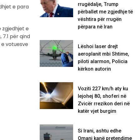
rrugëdalje, Trump
dhjet e para
përballet me zgjedhje të
vështira për rrugën
përpara në Iran
 zgjedhjet e
 7.1 për qind
d e votuesve
Lëshoi laser drejt
aeroplanit mbi Shtime,
piloti alarmon, Policia
kërkon autorin
Voziti 227 km/h aty ku
lejohej 80, shoferi në
Zvicër rrezikon deri në
katër vjet burgim
Si Irani, ashtu edhe
Omani kanë pretendime