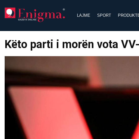
Skip
to
LAJME
SPORT
PRODUKT
content
Këto parti i morën vota VV-