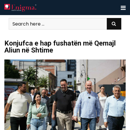
Skip
to
content
Konjufca e hap fushatën më Qemajl
Aliun në Shtime