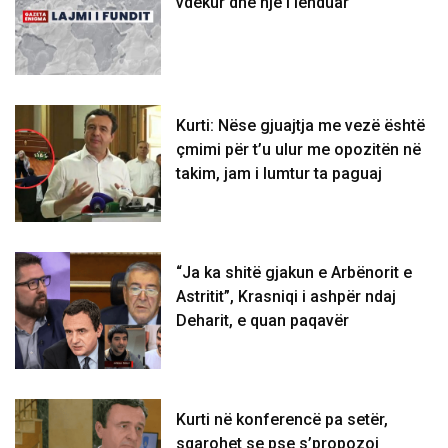
vdekur dhe një i lënduar
Kurti: Nëse gjuajtja me vezë është
çmimi për t’u ulur me opozitën në
takim, jam i lumtur ta paguaj
“Ja ka shitë gjakun e Arbënorit e
Astritit”, Krasniqi i ashpër ndaj
Deharit, e quan paqavër
Kurti në konferencë pa setër,
sqarohet se pse s’propozoi