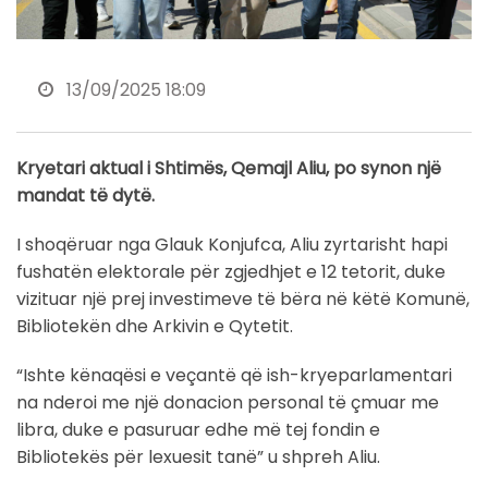
13/09/2025 18:09
Kryetari aktual i Shtimës, Qemajl Aliu, po synon një
mandat të dytë.
I shoqëruar nga Glauk Konjufca, Aliu zyrtarisht hapi
fushatën elektorale për zgjedhjet e 12 tetorit, duke
vizituar një prej investimeve të bëra në këtë Komunë,
Bibliotekën dhe Arkivin e Qytetit.
“Ishte kënaqësi e veçantë që ish-kryeparlamentari
na nderoi me një donacion personal të çmuar me
libra, duke e pasuruar edhe më tej fondin e
Bibliotekës për lexuesit tanë” u shpreh Aliu.