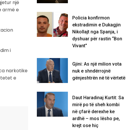
jetur një
me armë e
Policia konfirmon
ekstradimin e Dukagjin
tacion
Nikollajt nga Spanja, i
dyshuar për rastin “Bon
Vivant”
dim i
Gjini: As një milion vota
ca narkotike
nuk e shndërrojnë
itetet e
gënjeshtrën në të vërtetë
Daut Haradinaj Kurtit: Sa
mirë po të sheh kombi
në çfarë derexhe ke
ardhë – mos lësho pe,
krejt ose hiç