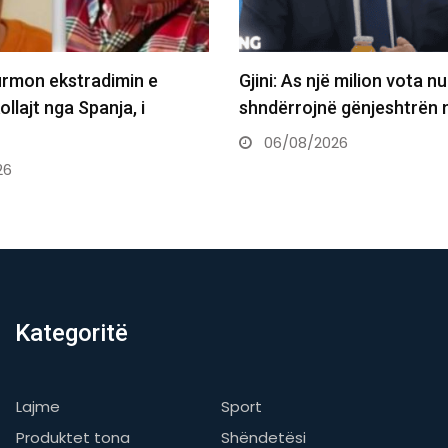
i: As një milion vota nuk e
Nagavci kërkon 
dërrojnë gënjeshtrën në…
Presidentin: Të 
të jemi…
6/08/2026
06/08/2026
Kategoritë
Lajme
Sport
Produktet tona
Shëndetësi