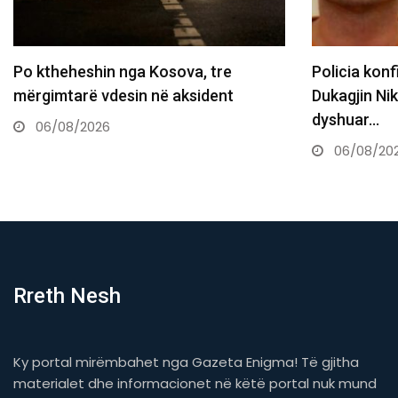
Policia konfirmon ekstradimin e
Gjin
Dukagjin Nikollajt nga Spanja, i
shn
dyshuar…
0
06/08/2026
Rreth Nesh
Ky portal mirëmbahet nga Gazeta Enigma! Të gjitha
materialet dhe informacionet në këtë portal nuk mund