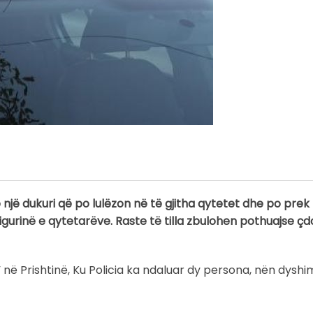
një dukuri që po lulëzon në të gjitha qytetet dhe po prek
gurinë e qytetarëve. Raste të tilla zbulohen pothuajse çdo
” në Prishtinë, Ku Policia ka ndaluar dy persona, nën dysh