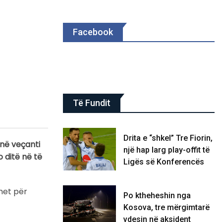
Facebook
Të Fundit
Drita e “shkel” Tre Fiorin,
 në veçanti
një hap larg play-offit të
 ditë në të
Ligës së Konferencës
imet për
Po ktheheshin nga
Kosova, tre mërgimtarë
vdesin në aksident