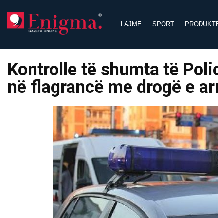
Skip
to
LAJME
SPORT
PRODUKT
content
Kontrolle të shumta të Polic
në flagrancë me drogë e a