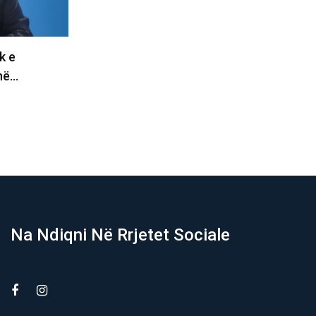
kompromis për
Çfarë po flet Remi? Thotë se P
pakompromis duhet
është e gatshme…
06/08/2026
Na Ndiqni Në Rrjetet Sociale