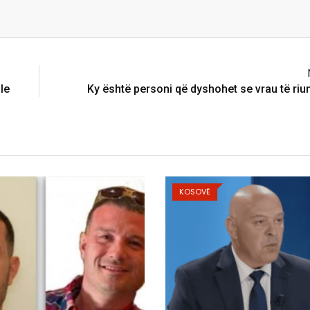
le
Ky është personi që dyshohet se vrau të riu
OSOVË
KOSOVË