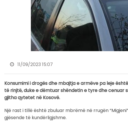
11/09/2023 15:07
Konsumimi i drogës dhe mbajtja e armëve pa leje është 
të rinjtë, duke e dëmtuar shëndetin e tyre dhe cenuar si
gjitha qytetet në Kosovë.
Një rast i tillë është zbuluar mbrëmë në rrugën “Migjeni
gjësende të kundërligjshme.