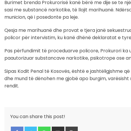
Burimet brenda Prokurorisë kanë bërë me dije se te njëri
sasi me substancë narkotike, të llojit marihuanë. Ndërsa
municion, që i posedonte pa leje.
Qesja me marihuanë dhe provat e tjera janë sekuestrua
policor për intervistim, ku kanë dhënë deklaratat e tyr
Pas përfundimit të proceduarve policore, Prokurori ka ur
paautorizuar substancave narkotike, psikotrope ose an
Sipas Kodit Penal të Kosovës, është e jashtëligjshme q
dhe mund të dënohen me gjobë apo burgim, varësisht nga
rendit.
You can share this post!
Whatsapp
Share
Print