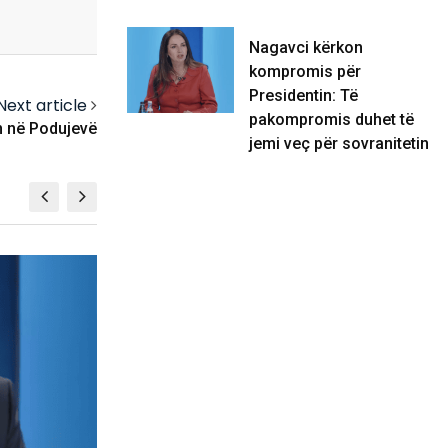
Nagavci kërkon
kompromis për
Presidentin: Të
Next article
pakompromis duhet të
n në Podujevë
jemi veç për sovranitetin
KOSOVË