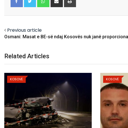
via
Email
Facebook
Twitter
Previous article
Osmani: Masat e BE-së ndaj Kosovës nuk janë proporciona
Related Articles
KOSOVË
K