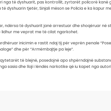
 nga të dyshuarit, pas kontrollit, zyrtarët policorë kanë g
 të dyshuarin tjetër, Sinjali mëson se Policia e ka kapur 
r, ndërsa të dyshuarit janë arrestuar dhe shoqëruar në s
e lidhur me veprat me të cilat ngarkohet.
dhëruar inicimin e rastit ndaj tij për veprën penale “Pose
aloge” dhe për “Armëmbajtje pa leje”.
ë qytetarët të blejnë, posedojnë apo shpërndajnë substan
 sasia dhe lloji i lëndës narkotike që iu kapet nga autor