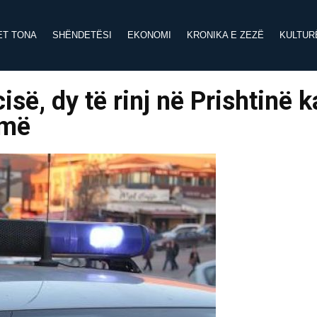
ET TONA
SHËNDETËSI
EKONOMI
KRONIKA E ZEZË
KULTUR
isë, dy të rinj në Prishtinë 
rmë